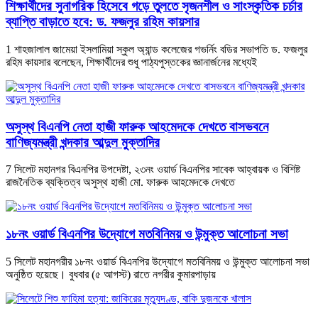
শিক্ষার্থীদের সুনাগরিক হিসেবে গড়ে তুলতে সৃজনশীল ও সাংস্কৃতিক চর্চার
ব্যাপ্তি বাড়াতে হবে: ড. ফজলুর রহিম কায়সার
1 শাহজালাল জামেয়া ইসলামিয়া স্কুল অ্যান্ড কলেজের গভর্নিং বডির সভাপতি ড. ফজলুর
রহিম কায়সার বলেছেন, শিক্ষার্থীদের শুধু পাঠ্যপুস্তকের জ্ঞানার্জনের মধ্যেই
অসুস্থ বিএনপি নেতা হাজী ফারুক আহমেদকে দেখতে বাসভবনে
বাণিজ্যমন্ত্রী খন্দকার আব্দুল মুক্তাদির
7 সিলেট মহানগর বিএনপির উপদেষ্টা, ২৩নং ওয়ার্ড বিএনপির সাবেক আহ্বায়ক ও বিশিষ্ট
রাজনৈতিক ব্যক্তিত্ব অসুস্থ হাজী মো. ফারুক আহমেদকে দেখতে
১৮নং ওয়ার্ড বিএনপির উদ্যোগে মতবিনিময় ও উন্মুক্ত আলোচনা সভা
5 সিলেট মহানগরীর ১৮নং ওয়ার্ড বিএনপির উদ্যোগে মতবিনিময় ও উন্মুক্ত আলোচনা সভা
অনুষ্ঠিত হয়েছে। বুধবার (৫ আগস্ট) রাতে নগরীর কুমারপাড়ায়