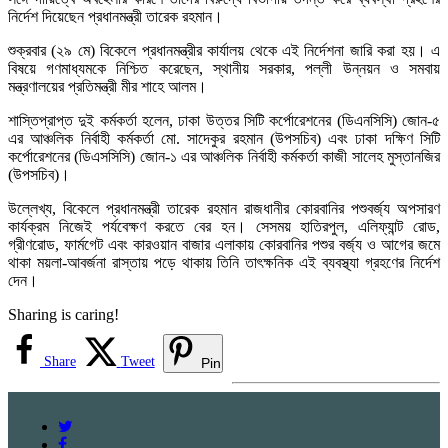
নির্দেশ দিয়েছেন প্রধানমন্ত্রী তারেক রহমান।
শুক্রবার (২৯ মে) বিকেলে প্রধানমন্ত্রীর কার্যালয় থেকে এই নির্দেশনা জারি করা হয়। এ
বিষয়ে গণমাধ্যমকে নিশ্চিত করেছেন, স্থানীয় সরকার, পল্লী উন্নয়ন ও সমবায়
মন্ত্রণালয়ের প্রতিমন্ত্রী মীর শাহে আলম।
শাস্তিপ্রাপ্ত দুই কর্মকর্তা হলেন, ঢাকা উত্তর সিটি কর্পোরেশনের (ডিএনসিসি) জোন-৫
এর আঞ্চলিক নির্বাহী কর্মকর্তা মো. সাদেকুর রহমান (উপসচিব) এবং ঢাকা দক্ষিণ সিটি
কর্পোরেশনের (ডিএসসিসি) জোন-১ এর আঞ্চলিক নির্বাহী কর্মকর্তা কাজী সালেহ মুস্তানজির
(উপসচিব)।
উল্লেখ্য, বিকেলে প্রধানমন্ত্রী তারেক রহমান রাজধানীর কোরবানির পশুবর্জ্য অপসারণ
কার্যক্রম নিজেই পর্যবেক্ষণ করতে বের হন। সেসময় হাতিরপুল, এলিফ্যান্ট রোড,
গ্রীণরোড, ফার্মগেট এবং কারওয়ান বাজার এলাকায় কোরবানির পশুর বর্জ্য ও আগের জমে
থাকা ময়লা-আবর্জনা রাস্তায় পড়ে থাকায় তিনি তাৎক্ষনিক এই ব্যবস্থ্যা গ্রহণের নির্দেশ
দেন।
Sharing is caring!
Share
Tweet
Pin