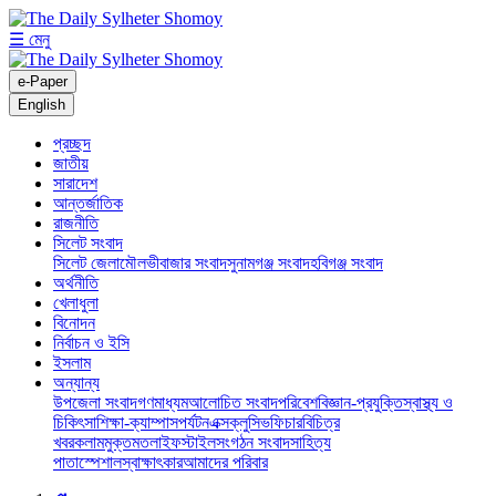
☰ মেনু
e-Paper
English
প্রচ্ছদ
জাতীয়
সারাদেশ
আন্তর্জাতিক
রাজনীতি
সিলেট সংবাদ
সিলেট জেলা
মৌলভীবাজার সংবাদ
সুনামগঞ্জ সংবাদ
হবিগঞ্জ সংবাদ
অর্থনীতি
খেলাধুলা
বিনোদন
নির্বাচন ও ইসি
ইসলাম
অন্যান্য
উপজেলা সংবাদ
গণমাধ্যম
আলোচিত সংবাদ
পরিবেশ
বিজ্ঞান-প্রযুক্তি
স্বাস্থ্য ও
চিকিৎসা
শিক্ষা-ক্যাম্পাস
পর্যটন
এক্সক্লুসিভ
ফিচার
বিচিত্র
খবর
কলাম
মুক্তমত
লাইফস্টাইল
সংগঠন সংবাদ
সাহিত্য
পাতা
স্পেশাল
স্বাক্ষাৎকার
আমাদের পরিবার