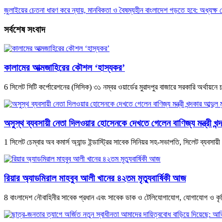
জুলাইয়ের চেতনা ধারণ করে ন্যায়, মানবিকতা ও বৈষম্যহীন বাংলাদেশ গড়তে হবে: অধ্যক্ষ
সর্বশেষ সংবাদ
কালামের আত্মজাহিরের কৌশল ‘হাস্যকর’
6 সিলেট সিটি কর্পোরেশনের (সিসিক) ৩১ নম্বর ওয়ার্ডের মুরাদপুর বাজারে সরকারি অর্থায়ন
অসুস্থ ব্যবসায়ী নেতা দিলওয়ার হোসেনকে দেখতে গেলেন বাণিজ্য মন্ত্রী খন্দ
1 সিলেট চেম্বার অব কমার্স অ্যান্ড ইন্ডাস্ট্রির সাবেক সিনিয়র সহ-সভাপতি, সিলেট ব্যব
রিয়ার অ্যাডমিরাল মাহবুব আলী খানের ৪২তম মৃত্যুবার্ষিকী আজ
8 বাংলাদেশ নৌবাহিনীর সাবেক প্রধান এবং সাবেক ডাক ও টেলিযোগাযোগ, যোগাযোগ ও কৃষিমন্ত