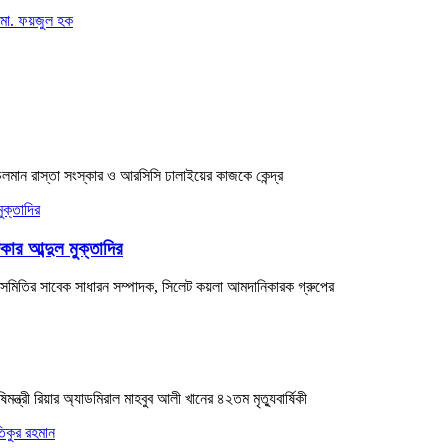
 মো. ফয়জুল হক
ে চলমান রাস্তা সংস্কার ও আরসিসি ঢালাইয়ের কাজকে কেন্দ্র
কার আব্দুল মুক্তাদির
সায়ী সমিতির সাবেক সাধারন সম্পাদক, সিলেট কয়লা আমদানিকারক গ্রুপের
্রী রিয়ার অ্যাডমিরাল মাহবুব আলী খানের ৪২তম মৃত্যুবার্ষিকী