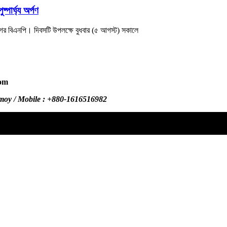
পার্ঘ্য অর্পণ
ানগর বিএনপি। দিবসটি উপলক্ষে বুধবার (৫ আগস্ট) সকালে
com
.com /
omoy / Mobile : +880-1616516982
dailysylhetersomoy@gmail.com