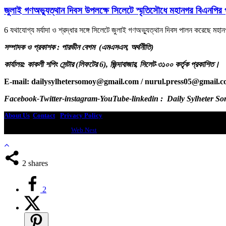
জুলাই গণঅভ্যুত্থান দিবস উপলক্ষে সিলেটে স্মৃতিসৌধে মহানগর বিএনপির পুষ্
6 যথাযোগ্য মর্যাদা ও শ্রদ্ধার সঙ্গে সিলেটে জুলাই গণঅভ্যুত্থান দিবস পালন করেছে মহ
সম্পাদক ও প্রকাশক : পারভীন বেগম (এমএসএস, অর্থনীতি)
কার্যালয়: কাকলী শপিং সেন্টার (লিফটের 6), জিন্দাবাজার, সিলেট-৩১০০ কর্তৃক প্রকাশিত।
E-mail: dailysylhetersomoy@gmail.com / nurul.press05@gmail.
Facebook-Twitter-instagram-YouTube-linkedin : Daily Sylheter S
About Us
Contact
-
Privacy Policy
Design & Developed by
Web Nest
2
shares
2