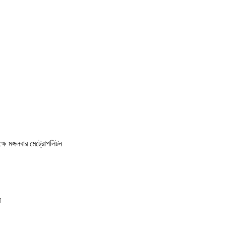
্ষে মঙ্গলবার মেট্রোপলিটন
র