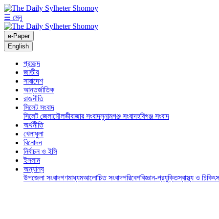
☰ মেনু
e-Paper
English
প্রচ্ছদ
জাতীয়
সারাদেশ
আন্তর্জাতিক
রাজনীতি
সিলেট সংবাদ
সিলেট জেলা
মৌলভীবাজার সংবাদ
সুনামগঞ্জ সংবাদ
হবিগঞ্জ সংবাদ
অর্থনীতি
খেলাধুলা
বিনোদন
নির্বাচন ও ইসি
ইসলাম
অন্যান্য
উপজেলা সংবাদ
গণমাধ্যম
আলোচিত সংবাদ
পরিবেশ
বিজ্ঞান-প্রযুক্তি
স্বাস্থ্য ও চিকিৎস