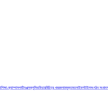
া
শিক্ষা-ক্যাম্পাস
পর্যটন
এক্সক্লুসিভ
ফিচার
বিচিত্র খবর
কলাম
মুক্তমত
লাইফস্টাইল
সংগঠন সংবাদ
স