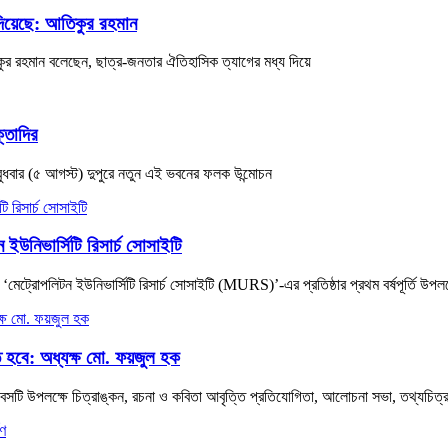
 দিয়েছে: আতিকুর রহমান
িকুর রহমান বলেছেন, ছাত্র-জনতার ঐতিহাসিক ত্যাগের মধ্য দিয়ে
্তাদির
বুধবার (৫ আগস্ট) দুপুরে নতুন এই ভবনের ফলক উন্মোচন
 ইউনিভার্সিটি রিসার্চ সোসাইটি
ন ‘মেট্রোপলিটন ইউনিভার্সিটি রিসার্চ সোসাইটি (MURS)’-এর প্রতিষ্ঠার প্রথম বর্ষপূর্তি উপলক
ে হবে: অধ্যক্ষ মো. ফয়জুল হক
সটি উপলক্ষে চিত্রাঙ্কন, রচনা ও কবিতা আবৃত্তি প্রতিযোগিতা, আলোচনা সভা, তথ্যচিত্