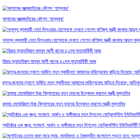
কালামের আত্মজাহিরের কৌশল ‘হাস্যকর’
অসুস্থ ব্যবসায়ী নেতা দিলওয়ার হোসেনকে দেখতে গেলেন বাণিজ্য মন্ত্রী খন্দকার আব্দুল মুক্
রিয়ার অ্যাডমিরাল মাহবুব আলী খানের ৪২তম মৃত্যুবার্ষিকী আজ
ছাত্র-জনতার ত্যাগে অর্জিত নতুন স্বাধীনতা আমাদের দায়িত্ববোধ বাড়িয়ে দিয়েছে: আতিক
রসময় মেমোরিয়াল উচ্চ বিদ্যালয়ের নতুন ভবনের উদ্বোধন করলেন মন্ত্রী মুক্তাদির
প্রতিষ্ঠার এক বছর: গবেষণা, অর্জন ও অঙ্গীকারে নতুন দিগন্তে মেট্রোপলিটন ইউনিভার্সিটি র