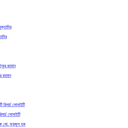
তাদির
ুর রহমান
িসার্চ সোসাইটি