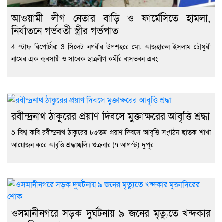
আওয়ামী লীগ নেতার বাড়ি ও ফার্মেসিতে হামলা,
নির্যাতনে গর্ভবতী স্ত্রীর গর্ভপাত
4 স্টাফ রিপোর্টার: 3 সিলেট নগরীর উপশহরে মো. আজহারুল ইসলাম চৌধুরী
নামের এক ব্যবসায়ী ও সাবেক ছাত্রলীগ কর্মীর বাসভবন এবং
রবীন্দ্রনাথ ঠাকুরের প্রয়াণ দিবসে মুক্তাক্ষরের আবৃত্তি শ্রদ্ধা
5 বিশ্ব কবি রবীন্দ্রনাথ ঠাকুরের ৮৫তম প্রয়াণ দিবসে আবৃত্তি সংগঠন ছাতক শাখা
আয়োজন করে আবৃত্তি শ্রদ্ধাঞ্জলি। শুক্রবার (৭ আগস্ট) দুপুর
ওসমানীনগরে সড়ক দুর্ঘটনায় ৯ জনের মৃত্যুতে খন্দকার