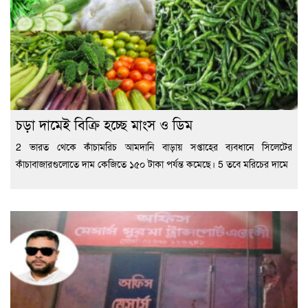
চড়া দামেই বিক্রি হচ্ছে মাংস ও ডিম
2 ভারত থেকে কাঁচামরিচ আমদানি বাড়ায় সপ্তাহের ব্যবধানে সিলেটের
কাঁচাবাজারগুলোতে দাম কেজিতে ১৫০ টাকা পর্যন্ত কমেছে। 5 তবে মরিচের দামে