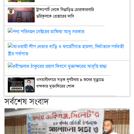
মাংস ও ডিম
ট্রান্সপোর্ট থেকে বিতাড়িত চোরাকারবারি
তরিকুলকে গ্রেপ্তারের দাবি
পণ্য
পরিবহন
সেক্টরের
আওয
মাফিয়া
লীগ
আবু
নেত
সরকার
রবীন্দ্রনাথ
বাড়
ঠাকুরের
ও
প্রয়াণ
ফার্
ওসমানীনগরে সড়ক দুর্ঘটনায় ৯ জনের মৃত্যুতে
দিবসে
হাম
খন্দকার মুক্তাদিরের শোক
মুক্তাক্ষরের
নির্
আবৃত্তি
গর্ভ
সর্বশেষ সংবাদ
শ্রদ্ধা
স্ত্রীর
গর্