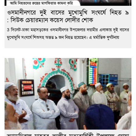
ওসমানীনগরে দুই বাসের মুখোমুখি সংঘর্ষে নিহত ৯
: সিউক চেয়ারম্যান কয়েস লোদীর শোক
3 সিলেট-ঢাকা মহাসড়কের ওসমানীনগর উপজেলার দয়ামীর এলাকায় দুই বাসের
মুখোমুখি সংঘর্ষে শিশুসহ অন্তত ৯ জন নিহত হয়েছেন। এ মর্মান্তিক দুর্ঘটনায়
অ্যাডমিরাল মাহবুব আলীর মৃত্যুবার্ষিকী উপলক্ষে দোয়া