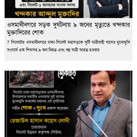
ওসমানীনগরে সড়ক দুর্ঘটনায় ৯ জনের মৃত্যুতে খন্দকার
মুক্তাদিরের শোক
7 সিলেটের ওসমানীনগরে ঢাকা-সিলেট মহাসড়কে দুটি যাত্রীবাহী বাসের মুখোমুখি
সংঘর্ষে এক শিশুসহ ৯ জন নিহত এবং বহু যাত্রী আহত হওয়ার