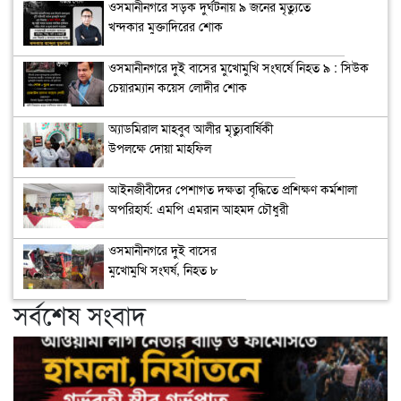
ওসমানীনগরে সড়ক দুর্ঘটনায় ৯ জনের মৃত্যুতে
খন্দকার মুক্তাদিরের শোক
ওসমানীনগরে দুই বাসের মুখোমুখি সংঘর্ষে নিহত ৯ : সিউক
চেয়ারম্যান কয়েস লোদীর শোক
অ্যাডমিরাল মাহবুব আলীর মৃত্যুবার্ষিকী
উপলক্ষে দোয়া মাহফিল
‎আইনজীবীদের পেশাগত দক্ষতা বৃদ্ধিতে প্রশিক্ষণ কর্মশালা
অপরিহার্য: এমপি এমরান আহমদ চৌধুরী
ওসমানীনগরে দুই বাসের
মুখোমুখি সংঘর্ষ, নিহত ৮
সর্বশেষ সংবাদ