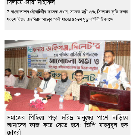
সিলামে দোয়া মাহফিল
7 বাংলাদেশের নৌবাহিনীর সাবেক প্রধান, সাবেক মন্ত্রী এবং সিলেটের কৃতি সন্তান
মরহুম রিয়ার এডমিরাল মাহবুব আলী খানের ৪২তম মৃত্যুবার্ষিকী উপলক্ষে
সমাজের পিছিয়ে পড়া দরিদ্র মানুষের পাশে দাড়িয়ে
আমাদের কাজ করে যেতে হবে: ভিপি মাহবুবুল হক
চৌধুরী