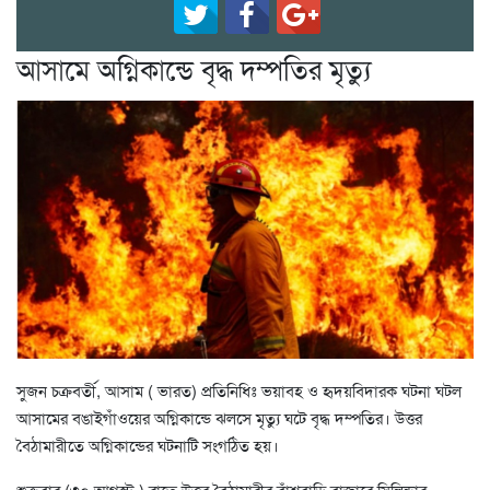
আসামে অগ্নিকান্ডে বৃদ্ধ দম্পতির মৃত্যু
সুজন চক্রবর্তী, আসাম ( ভারত) প্রতিনিধিঃ ভয়াবহ ও হৃদয়বিদারক ঘটনা ঘটল
আসামের বঙাইগাঁওয়ের অগ্নিকান্ডে ঝলসে মৃত্যু ঘটে বৃদ্ধ দম্পতির। উত্তর
বৈঠামারীতে অগ্নিকান্ডের ঘটনাটি সংগঠিত হয়।
শুক্রবার (৩০ আগস্ট ) রাতে উত্তর বৈঠামারীর বাঁশবাড়ি বাজারে সিলিন্ডার