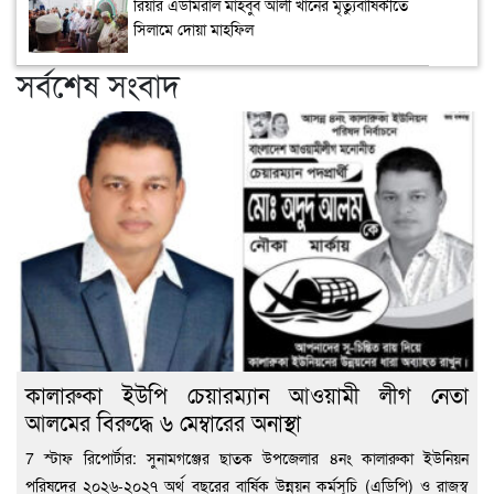
রিয়ার এডমিরাল মাহবুব আলী খানের মৃত্যুবার্ষিকীতে
সিলামে দোয়া মাহফিল
সর্বশেষ সংবাদ
কালারুকা ইউপি চেয়ারম্যান আওয়ামী লীগ নেতা
আলমের বিরুদ্ধে ৬ মেম্বারের অনাস্থা
7 স্টাফ রিপোর্টার: সুনামগঞ্জের ছাতক উপজেলার ৪নং কালারুকা ইউনিয়ন
পরিষদের ২০২৬-২০২৭ অর্থ বছরের বার্ষিক উন্নয়ন কর্মসূচি (এডিপি) ও রাজস্ব