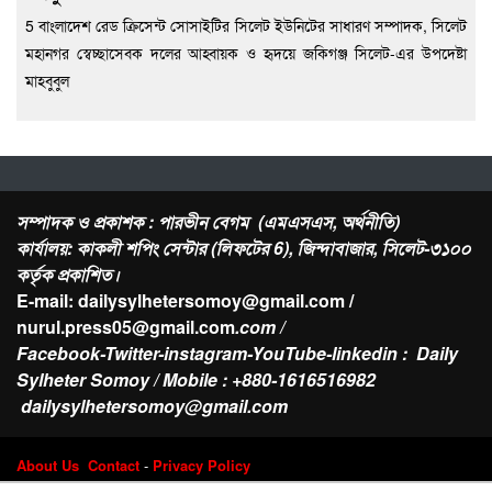
5 বাংলাদেশ রেড ক্রিসেন্ট সোসাইটির সিলেট ইউনিটের সাধারণ সম্পাদক, সিলেট
মহানগর স্বেচ্ছাসেবক দলের আহ্বায়ক ও হৃদয়ে জকিগঞ্জ সিলেট-এর উপদেষ্টা
মাহবুবুল
সম্পাদক ও প্রকাশক : পারভীন বেগম (এমএসএস, অর্থনীতি)
কার্যালয়: কাকলী শপিং সেন্টার (লিফটের 6), জিন্দাবাজার, সিলেট-৩১০০
কর্তৃক প্রকাশিত।
E-mail: dailysylhetersomoy@gmail.com /
nurul.press05@gmail.com
.com /
Facebook-Twitter-instagram-YouTube-linkedin : Daily
Sylheter Somoy / Mobile : +880-1616516982
dailysylhetersomoy@gmail.com
About Us
Contact
-
Privacy Policy
Design & Developed by
Web Nest