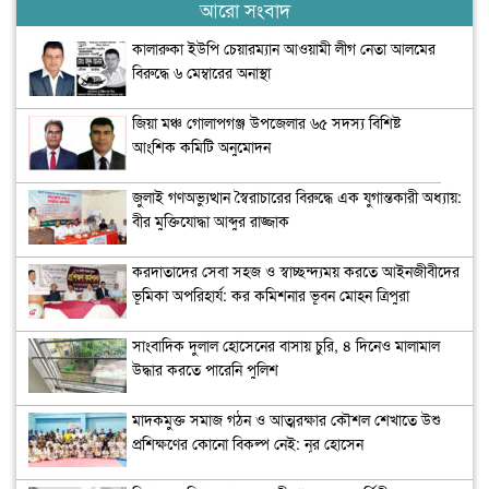
আরো সংবাদ
কালারুকা ইউপি চেয়ারম্যান আওয়ামী লীগ নেতা আলমের
বিরুদ্ধে ৬ মেম্বারের অনাস্থা
জিয়া মঞ্চ গোলাপগঞ্জ উপজেলার ৬৫ সদস্য বিশিষ্ট
আংশিক কমিটি অনুমোদন
জুলাই গণঅভ্যুত্থান স্বৈরাচারের বিরুদ্ধে এক যুগান্তকারী অধ্যায়:
বীর মুক্তিযোদ্ধা আব্দুর রাজ্জাক
করদাতাদের সেবা সহজ ও স্বাচ্ছন্দ্যময় করতে আইনজীবীদের
ভূমিকা অপরিহার্য: কর কমিশনার ভূবন মোহন ত্রিপুরা
সাংবাদিক দুলাল হোসেনের বাসায় চুরি, ৪ দিনেও মালামাল
উদ্ধার করতে পারেনি পুলিশ
মাদকমুক্ত সমাজ গঠন ও আত্মরক্ষার কৌশল শেখাতে উশু
প্রশিক্ষণের কোনো বিকল্প নেই: নূর হোসেন