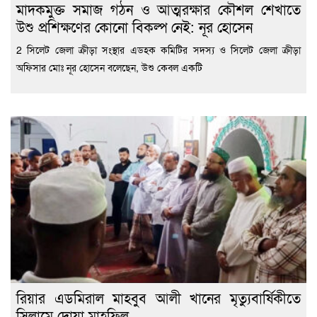
মাদকমুক্ত সমাজ গঠন ও আত্মরক্ষার কৌশল শেখাতে
উশু প্রশিক্ষণের কোনো বিকল্প নেই: নূর হোসেন
2 সিলেট জেলা ক্রীড়া সংস্থার এডহক কমিটির সদস্য ও সিলেট জেলা ক্রীড়া
অফিসার মোঃ নূর হোসেন বলেছেন, উশু কেবল একটি
রিয়ার এডমিরাল মাহবুব আলী খানের মৃত্যুবার্ষিকীতে
সিলামে দোয়া মাহফিল