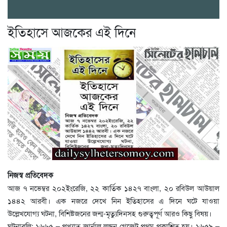
ইতিহাসে আজকের এই দিনে
নিজস্ব প্রতিবেদক
আজ ৭ নভেম্বর ২০২ইংরেজি, ২২ কার্তিক ১৪২৭ বাংলা, ২০ রবিউল আউয়াল
১৪৪২ আরবী। এক নজরে দেখে নিন ইতিহাসের এ দিনে ঘটে যাওয়া
উল্লেখযোগ্য ঘটনা, বিশিষ্টজনের জন্ম-মৃত্যুদিনসহ গুরুত্বপূর্ণ আরও কিছু বিষয়।
ঘটনাবলি: ১৬৬৫ – প্রখ্যাত জার্নাল লন্ডন গেজেট প্রথম প্রকাশিত হয়। ১৬৫৯ –