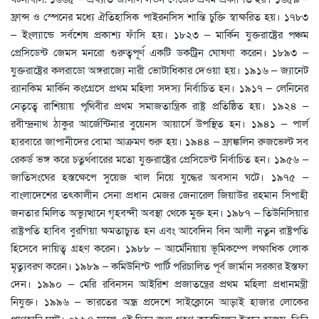
ফ্রান্স ও স্পেনের মধ্যে ঐতিহাসিক পাইরনসিস শান্তি চুক্তি স্বাক্ষরিত হয়। ১৭৮৩
– ইংল্যান্ডে সর্বশেষ প্রকাশ্য ফাঁসি হয়। ১৮২৩ – মার্কিন যুক্তরাষ্ট্রের পঞ্চম
প্রেসিডেন্ট জেমস মনরো গুরুত্বপূর্ণ একটি ডকট্রিন ঘোষণা করেন। ১৮৯৩ –
যুক্তরাষ্ট্রের কলরাডো অঙ্গরাজ্যে নারী ভোটাধিকার দেওয়া হয়। ১৯১৬ – জ্যানেট
র‌্যানকিম মার্কিন কংগ্রেসে প্রথম মহিলা সদস্য নির্বাচিত হন। ১৯১৭ – লেনিনের
নেতৃত্বে রাশিয়ায় পৃথিবীর প্রথম সমাজতান্ত্রিক রাষ্ট্র প্রতিষ্ঠিত হয়। ১৯২৪ –
রবীন্দ্রনাথ ঠাকুর আর্জেন্টিনার বুয়েনস আয়ার্সে উপস্থিত হন। ১৯৪১ – পার্ল
হারবারে জাপানীদের বোমা আক্রমণ শুরু হয়। ১৯৪৪ – ফ্রাঙ্কলিন রুজভেল্ট সব
রেকর্ড ভঙ্গ করে চতুর্থবারের মতো যুক্তরাষ্ট্রের প্রেসিডেন্ট নির্বাচিত হন। ১৯৫৬ –
জাতিসংঘের হস্তক্ষেপে সুয়েজ খাল নিয়ে যুদ্ধের অবসান ঘটে। ১৯৭৫ –
বাংলাদেশের তৎকালীন সেনা প্রধান মেজর জেনারেল জিয়াউর রহমান সিপাহী
জনতার মিলিত অভ্যুত্থানে গৃহবন্দী অবস্থা থেকে মুক্ত হন। ১৯৮৭ – তিউনিসিয়ার
রাষ্ট্রপতি হাবিব বুরগিয়া ক্ষমতাচ্যুত হন এবং আবেদিন বিন আলী নতুন রাষ্ট্রপতি
হিসেবে দায়িত্ব গ্রহণ করেন। ১৯৮৮ – আর্মেনিয়ায় ভূমিকম্পে লক্ষাধিক লোক
মৃত্যুবরণ করেন। ১৯৮৯ – কমিউনিস্ট পার্টি পরিচালিত পূর্ব জার্মান সরকার ইস্তফা
দেন। ১৯৯০ – মেরি রবিনসন আইরিশ প্রজাতন্ত্রের প্রথম মহিলা প্রধানমন্ত্রী
নিযুক্ত। ১৯৯৬ – ভারতের অন্ধ্র প্রদেশে সাইক্লোনে আড়াই হাজার লোকের
প্রাণহানি ঘটে। ০৯৯৪ সালে এই দিনে জন্ম গ্রহণ করেছিলেন ইবনে হাজম, তিনি