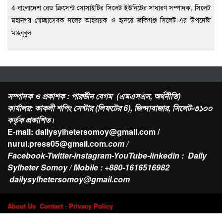
4 বাংলাদেশ রেড ক্রিসেন্ট সোসাইটির সিলেট ইউনিটের সাধারণ সম্পাদক, সিলেট
মহানগর স্বেচ্ছাসেবক দলের আহ্বায়ক ও হৃদয়ে জকিগঞ্জ সিলেট-এর উপদেষ্টা
মাহবুবুল
সম্পাদক ও প্রকাশক : পারভীন বেগম (এমএসএস, অর্থনীতি)
কার্যালয়: কাকলী শপিং সেন্টার (লিফটের 6), জিন্দাবাজার, সিলেট-৩১০০
কর্তৃক প্রকাশিত।
E-mail: dailysylhetersomoy@gmail.com /
nurul.press05@gmail.com
.com /
Facebook-Twitter-instagram-YouTube-linkedin : Daily
Sylheter Somoy / Mobile : +880-1616516982
dailysylhetersomoy@gmail.com
About Us
Contact
-
Privacy Policy
Design & Developed by
Web Nest