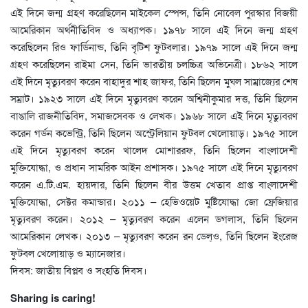
এই দিনে জন্ম গ্রহণ করেছিলেন মাইকেল স্পেন্স, তিনি নোবেল পুরস্কার বিজয়ী
আমেরিকান অর্থনীতিবিদ ও অধ্যাপক। ১৯৭৮ সালে এই দিনে জন্ম গ্রহণ
করেছিলেন রিও ফার্ডিনান্ড, তিনি বৃটিশ ফুটবলার। ১৯৭৯ সালে এই দিনে জন্ম
গ্রহণ করেছিলেন রাইমা সেন, তিনি ভারতীয় চলচ্চিত্র অভিনেত্রী। ১৮৬২ সালে
এই দিনে মৃত্যুবরণ করেন বাহাদুর শাহ জাফর, তিনি ছিলেন মুঘল সাম্রাজ্যের শেষ
সম্রাট। ১৯২৩ সালে এই দিনে মৃত্যুবরণ করেন অশ্বিনীকুমার দত্ত, তিনি ছিলেন
বাঙালি রাজনীতিবিদ, সমাজসেবক ও লেখক। ১৯৬৮ সালে এই দিনে মৃত্যুবরণ
করেন গর্ডন কভেন্ট্রি, তিনি ছিলেন অস্ট্রেলিয়ান ফুটবল খেলোয়াড়। ১৯৭৫ সালে
এই দিনে মৃত্যুবরণ করেন খালেদ মোশাররফ, তিনি ছিলেন বাংলাদেশী
মুক্তিযোদ্ধা, ও প্রধান সামরিক আইন প্রশাসক। ১৯৭৫ সালে এই দিনে মৃত্যুবরণ
করেন এ.টি.এম. হায়দার, তিনি ছিলেন বীর উত্তম খেতাব প্রাপ্ত বাংলাদেশী
মুক্তিযোদ্ধা, সেক্টর কমান্ডার। ২০১১ – হেভিওয়েট মুষ্টিযোদ্ধা জো ফ্রেজিয়ার
মৃত্যুবরণ করেন। ২০১২ – মৃত্যুবরণ করেন এলেন ডগলাস, তিনি ছিলেন
আমেরিকান লেখক। ২০১৩ – মৃত্যুবরণ করেন রন ডেল্ও, তিনি ছিলেন ইংরেজ
ফুটবল খেলোয়াড় ও ম্যানেজার।
দিবস: জাতীয় বিপ্লব ও সংহতি দিবস।
Sharing is caring!