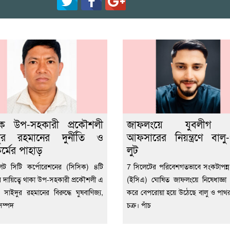
িক উপ-সহকারী প্রকৌশলী
জাফলংয়ে যুবলীগ ক
দুর রহমানের দুর্নীতি ও
আফসারের নিয়ন্ত্রণে বালু
্মের পাহাড়
লুট
েট সিটি কর্পোরেশনের (সিসিক) ৪টি
7 সিলেটের পরিবেশগতভাবে সংকটাপন্
ের দায়িত্বে থাকা উপ-সহকারী প্রকৌশলী এ
(ইসিএ) ঘোষিত জাফলংয়ে নিষেধাজ্ঞা 
সাইদুর রহমানের বিরুদ্ধে ঘুষবাণিজ্য,
করে বেপরোয়া হয়ে উঠেছে বালু ও পা
সম্পদ
চক্র। পাঁচ