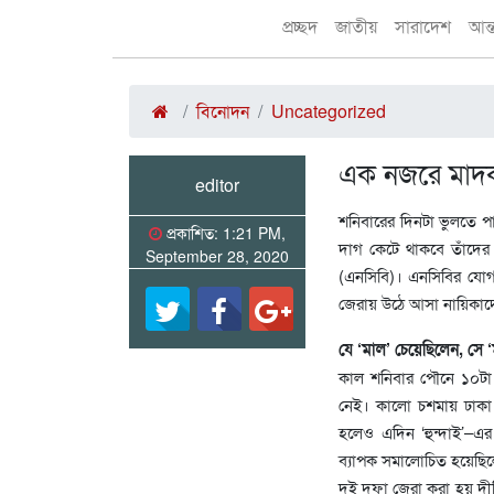
প্রচ্ছদ
জাতীয়
সারাদেশ
আন্
বিনোদন
Uncategorized
এক নজরে মাদক ক
editor
শনিবারের দিনটা ভুলতে প
প্রকাশিত: 1:21 PM,
দাগ কেটে থাকবে তাঁদের 
September 28, 2020
(এনসিবি)। এনসিবির যোগ
জেরায় উঠে আসা নায়িকাদের
যে ‘মাল’ চেয়েছিলেন, সে 
কাল শনিবার পৌনে ১০টা 
নেই। কালো চশমায় ঢাকা 
হলেও এদিন ‘হুন্দাই’–
ব্যাপক সমালোচিত হয়েছিলেন
দুই দফা জেরা করা হয় দীপ