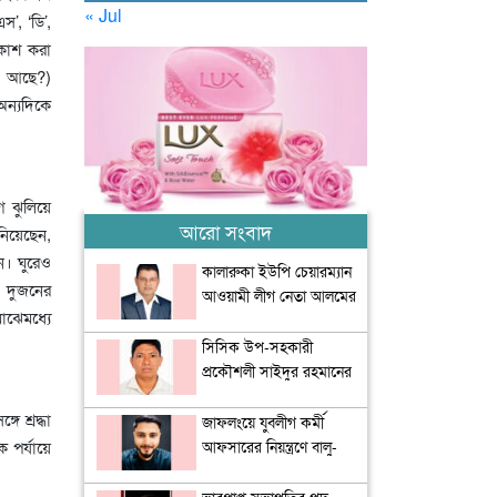
« Jul
’, ‘ডি’,
রকাশ করা
াল আছে?)
অন্যদিকে
 ঝুলিয়ে
আরো সংবাদ
নিয়েছেন,
েন। ঘুরেও
কালারুকা ইউপি চেয়ারম্যান
 দুজনের
আওয়ামী লীগ নেতা আলমের
াঝেমধ্যে
বিরুদ্ধে ৬ মেম্বারের অনাস্থা
সিসিক উপ-সহকারী
প্রকৌশলী সাইদুর রহমানের
দুর্নীতি ও অপকর্মের পাহাড়
ে শ্রদ্ধা
জাফলংয়ে যুবলীগ কর্মী
 পর্যায়ে
আফসারের নিয়ন্ত্রণে বালু-
পাথর লুট