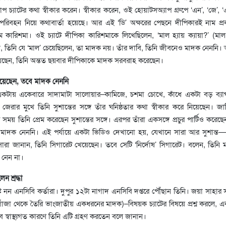
চ্যাটের কথা স্বীকার করেন। স্বীকার করেন, ওই হোয়াটসঅ্যাপ গ্রুপে ‘এন’, ‘জে’, ‘এস
 পরিবহন নিয়ে কথাবার্তা হয়েছে। আর এই ‘ডি’ অক্ষরের পেছনে দীপিকারই নাম প্
 কারিশমা। ওই চ্যাটে দীপিকা কারিশমাকে লিখেছিলেন, ‘মাল হ্যায় ক্যায়া?’ (ম
 তিনি যে ‘মাল’ চেয়েছিলেন, তা মাদক নয়। তাঁর দাবি, তিনি জীবনেও মাদক নেননি। 
য়েছেন, তিনি অন্তত ছয়বার দীপিকাকে মাদক সরবরাহ করেছেন।
খেয়েছেন, তবে মাদক নেননি
টায় একেবারে সাদামাটা সালোয়ার–কামিজে, চশমা চোখে, কাঁধে একটা বড় ব্যাগ
েরার মুখে তিনি সুশান্তের সঙ্গে তাঁর ঘনিষ্ঠতার কথা স্বীকার করে নিয়েছেন। জা
 সময় তিনি প্রেম করেছেন সুশান্তের সঙ্গে। এরপর তাঁরা একসঙ্গে প্রচুর পার্টিও করেছ
াদক নেননি। এই পর্যায়ে একটা ভিডিও দেখানো হয়, যেখানে সারা আর সুশান্ত—
রা জানান, তিনি সিগারেট খেয়েছেন। তবে সেটি ‘নির্দোষ’ সিগারেট। বলেন, তিনি ম
 নেন না।
 শ্রদ্ধা
ুষ্ট নন এনসিবি কর্তারা। দুপুর ১২টা নাগাদ এনসিবি দপ্তরে পৌঁছান তিনি। জয়া সাহার সঙ্গ
গাঁজা থেকে তৈরি ভাংজাতীয় একধরনের মাদক)–বিষয়ক চ্যাটের বিষয়ে প্রশ্ন করলে, এক
তবে স্বাস্থ্যগত কারণে তিনি এটি গ্রহণ করতেন বলে জানান।