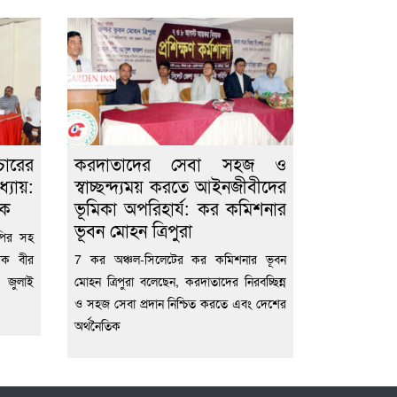
চারের
করদাতাদের সেবা সহজ ও
্যায়:
স্বাচ্ছন্দ্যময় করতে আইনজীবীদের
াক
ভূমিকা অপরিহার্য: কর কমিশনার
ভূবন মোহন ত্রিপুরা
পির সহ
াদক বীর
7 কর অঞ্চল-সিলেটের কর কমিশনার ভূবন
, জুলাই
মোহন ত্রিপুরা বলেছেন, করদাতাদের নিরবচ্ছিন্ন
ও সহজ সেবা প্রদান নিশ্চিত করতে এবং দেশের
অর্থনৈতিক