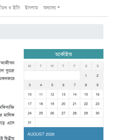
্বাচন ও ইসি
ইসলাম
অন্যান্য
আর্কাইভ
টা আজীবন
M
T
W
T
F
S
S
ল ব্যুরো
1
2
 একনজরে
3
4
5
6
7
8
9
10
11
12
13
14
15
16
17
18
19
20
21
22
23
ব্যক্তি
24
25
26
27
28
29
30
ির মালিক
চড়ে এসে
31
AUGUST 2026
 দ্বিতীয়