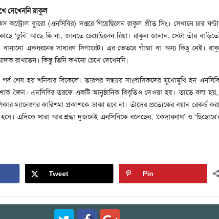
খে দেখেননি রাকুল
স কন্ট্রোল ব্যুরো (এনসিবির) দপ্তরে গিয়েছিলেন রাকুল প্রীত সিং। সেখানে চার ঘণ্ট
কাছে ‘ডুবি’ আছে কি না, জানতে চেয়েছিলেন রিয়া। রাকুল জানান, সেটা তাঁর বাড়ি
ে বানানো একধরনের সাধারণ সিগারেট। এর ভেতরে গাঁজা বা অন্য কিছু নেই। রা
 মাদক রাখতেন। কিন্তু তিনি কখনো চেখে দেখেননি।
 পর্ব শেষ হয় শনিবার বিকেলে। তারপর সন্ধ্যায় সাংবাদিকদের মুখোমুখি হন এনসিবি
 অশোক জৈন। এনসিবির তরফে একটি আনুষ্ঠানিক বিবৃতিও দেওয়া হয়। তাতে বলা হয়
দীপিকার ম্যানেজার কারিশমা প্রকাশকে ডাকা হবে না। তাঁদের প্রত্যেকের বয়ান রেকর্ড ক
ে। এদিকে সারা আর শ্রদ্ধা দুজনেই এনসিবিকে বলেছেন, ‘কেদারনাথ’ ও ‘ছিছোরে’র
Tweet
Pin