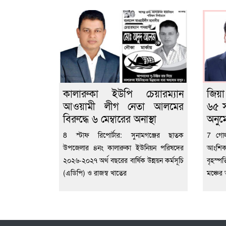
কালারুকা ইউপি চেয়ারম্যান
জিয়া
আওয়ামী লীগ নেতা আলমের
৬৫ স
বিরুদ্ধে ৬ মেম্বারের অনাস্থা
অনু
8 স্টাফ রিপোর্টার: সুনামগঞ্জের ছাতক
7 গোল
উপজেলার ৪নং কালারুকা ইউনিয়ন পরিষদের
আংশিক
২০২৬-২০২৭ অর্থ বছরের বার্ষিক উন্নয়ন কর্মসূচি
বৃহস্
(এডিপি) ও রাজস্ব খাতের
মঞ্চের