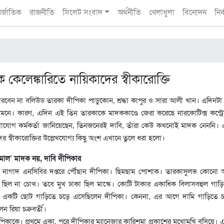
তর্জাতিক
রাজনীতি
সিলেট সংবাদ
অর্থনীতি
খেলাধুলা
বিনোদন
নির
েলেঙ্কারিতে নায়িকাদের স্বীকারোক্তি
ারবেন না বলিউড তারকা দীপিকা পাড়ুকোন, শ্রদ্ধা কাপুর ও সারা আলী খান। এদিন
মনে। কারণ, এদিন এই তিন তারকাকে মাদককাণ্ডে জেরা করেছে নারকোটিক্স কন্ট্রো
াযোগ কর্মকর্তা জানিয়েছেন, তিনজনেরই দাবি, তাঁরা কেউ কখনোই মাদক নেননি।
 স্বীকারোক্তির উল্লেখযোগ্য কিছু অংশ এখানে তুলে ধরা হলো।
‘মাল’ মাদক নয়, দাবি দীপিকার
নাগাদ এনসিবির দপ্তরে পৌঁছান দীপিকা। ছিমছাম পোশাক। তারকাসুলভ কোনো অভি
ছিল না চোখ। তবে মুখ ঢাকা ছিল মাস্কে। কোটি টাকার একাধিক বিলাসবহুল গাড়
এর একটি ছোট গাড়িতে চড়ে এসেছিলেন দীপিকা। কেননা, এর আগে দামি গাড়িতে 
 রিয়া চক্রবর্তী।
িকাকে। প্রথমে একা, পরে দীপিকার ম্যানেজার কারিশমা প্রকাশের মুখোমুখি বসিয়ে। এই