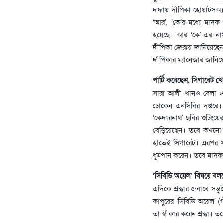
দফায় দীপিকা হোয়াটসঅ্যাপ 
‘আর’, ‘কে’র মধ্যে মাদক
হয়েছে। আর ‘কে’-এর নাম
দীপিকা জেরায় জানিয়েছেন,
দীপিকার ম্যানেজার জানি
পার্টি করেছেন, সিগারেট 
সারা আলী খানও বেলা এক
ঢোকেন এনসিবির দপ্তরে। জ
‘কেদারনাথ’ ছবির শুটিংয়ের
বেড়িয়েছেন। তবে কখনো ম
হাতেই সিগারেট। এরপর সা
ধূমপান করেন। তবে মাদক
‘সিবিডি অয়েল’ বিষয়ে বললেন
এদিকে শ্রদ্ধার জবাবে সন্ত
কাপুরের ‘সিবিডি অয়েল’ (
তা স্বীকার করেন শ্রদ্ধা। 