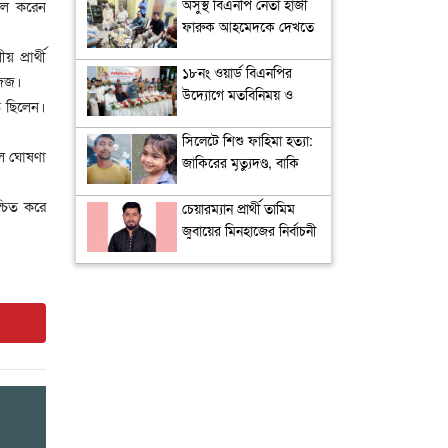
ব্যাপ্তি বাড়াতে হবে: ড.
অসুস্থ বিএনপি নেতা হাজী
খিল করেন
ফজলুর রহিম কায়সার
ফারুক আহমেদকে দেখতে
বাসভবনে বাণিজ্যমন্ত্রী
প্রার্থী
খন্দকার আব্দুল মুক্তাদির
১৮নং ওয়ার্ড বিএনপির
জিজ।
উদ্যোগে মতবিনিময় ও
িত ছিলেন।
উন্মুক্ত আলোচনা সভা
সিলেটে শিশু ফাহিমা হত্যা:
িল ঘোষণা
জাকিরের মৃত্যুদণ্ড, বাকি
দুজনকে খালাস
্চিত করে
চেয়ারম্যান প্রার্থী তামিম
জুবায়ের মিনহাজের নির্বাচনী
ইশতেহার প্রকাশ,
অগ্রাধিকার পরিবর্তনের
রূপরেখা