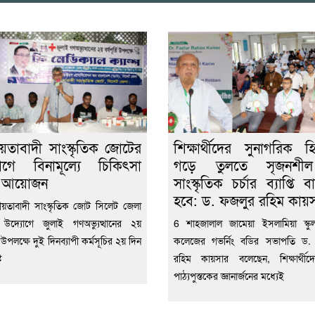
য়তাবাদী সাংস্কৃতিক জোটের
শিক্ষার্থীদের সুনাগরিক হ
োগে বিনামূল্যে চিকিৎসা
গড়ে তুলতে সৃজনশ
া আয়োজন
সাংস্কৃতিক চর্চার ব্যাপ্তি 
হবে: ড. ফজলুর রহিম কায়
য়তাবাদী সাংস্কৃতিক জোট সিলেট জেলা
 উদ্যোগে জুলাই গণঅভ্যুত্থানের ২য়
6 শাহজালাল জামেয়া ইসলামিয়া স্কুল 
্তি উপলক্ষে দুই দিনব্যাপী কর্মসূচির ২য় দিন
কলেজের গভর্নিং বডির সভাপতি ড.
ট
রহিম কায়সার বলেছেন, শিক্ষার্থীদ
পাঠ্যপুস্তকের জ্ঞানার্জনের মধ্যেই