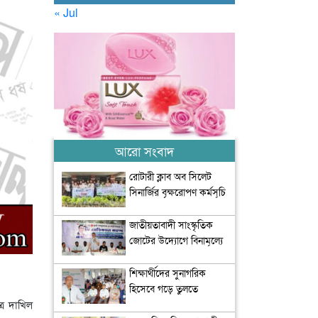
« Jul
আরো সংবাদ
রোটারী ক্লাব অব সিলেট
সিনার্জির বৃক্ষরোপণ কর্মসূচি
অনুষ্ঠিত
জাতীয়তাবাদী সাংস্কৃতিক
জোটের উদ্যোগে বিনামূল্যে
চিকিৎসা সেবা আয়োজন
শিক্ষার্থীদের সুনাগরিক
হিসেবে গড়ে তুলতে
্র দাখিল
সৃজনশীল ও সাংস্কৃতিক চর্চার