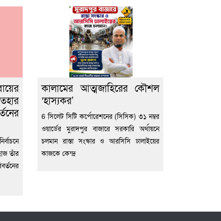
বায়ের
কালামের আত্মজাহিরের কৌশল
তেহার
‘হাস্যকর’
্তনের
6 সিলেট সিটি কর্পোরেশনের (সিসিক) ৩১ নম্বর
ওয়ার্ডের মুরাদপুর বাজারে সরকারি অর্থায়নে
র্বাচনে
চলমান রাস্তা সংস্কার ও আরসিসি ঢালাইয়ের
হাজ তাঁর
কাজকে কেন্দ্র
বর্তনের