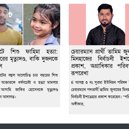
েটে শিশু ফাহিমা হত্যা:
চেয়ারম্যান প্রার্থী তামিম জু
রের মৃত্যুদণ্ড, বাকি দুজনকে
মিনহাজের নির্বাচনী ইশ
স
প্রকাশ, অগ্রাধিকার পরিবর
রূপরেখা
েটের বহুল আলোচিত চার বছরের শিশু
 আক্তারকে ধর্ষণচেষ্টা ও হত্যা মামলায়
6 আসন্ন ৩ নং সুরমা ইউনিয়ন পরিষদ নি
ন আসামি জাকির হোসেনকে মৃত্যুদণ্ড
চেয়ারম্যান পদপ্রার্থী তামিম জুবায়ের মিন
েন আদালত।
নির্বাচনী ইশতেহার প্রকাশ করেছেন। “পরি
অঙ্গীকার,