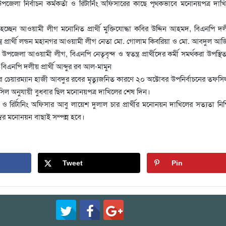
উপজেলা নির্বাচন কর্মকর্তা ও রিটার্নিং অফিসারের কাছে পৃথকভাবে মনোনয়পত্র দা
চ্ছেন আওয়ামী লীগ মনোনিত প্রার্থী মুক্তিযোদ্ধা কবির উদ্দিন আহমদ, বিএনপি দলীয় 
তন্ত্র প্রার্থী লন্ডন মহানগর আওয়ামী লীগ নেতা মো. গোলাম কিবরিয়া ও মো. আবদুল আ
জেলা আওয়ামী লীগ, বিএনপি নেতৃবৃন্দ ও স্বতন্ত্র প্রার্থীদের কর্মী সমর্থকরা উপস্থ
িএনপি দলীয় প্রার্থী আব্দুর রব আল-মামুন
নের চেয়ারম্যান হাজী আবদুর রবের মৃত্যুজনিত কারণে ২০ অক্টোবর উপনির্বাচনের তফস
সিল অনুযায়ী বুধবার ছিল মনোনয়পত্র দাখিলের শেষ দিন।
তা ও রির্টানিং অফিসার আবু লায়েশ দুলাল চার প্রার্থীর মনোনয়ন দাখিলের সত্যতা নিশ
বর মনোনয়ন বাছাই সম্পন্ন হবে।
Tweet
Pin