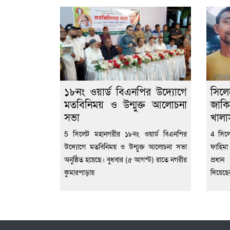
১৮নং ওয়ার্ড বিএনপির উদ্যোগে
সিল
মতবিনিময় ও উন্মুক্ত আলোচনা
জাকি
সভা
খালা
5 সিলেট মহানগরীর ১৮নং ওয়ার্ড বিএনপির
4 সিল
উদ্যোগে মতবিনিময় ও উন্মুক্ত আলোচনা সভা
ফাহিমা
অনুষ্ঠিত হয়েছে। বুধবার (৫ আগস্ট) রাতে নগরীর
প্রধা
কুমারপাড়ায়
দিয়েছ