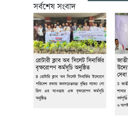
সর্বশেষ সংবাদ
রোটারী ক্লাব অব সিলেট সিনার্জির
জাতী
বৃক্ষরোপণ কর্মসূচি অনুষ্ঠিত
উদ্য
সেব
8 রোটারি ক্লাব অব সিলেট সিনার্জির উদ্যোগে
পরিবেশ রক্ষায় জনসচেতনতা বৃদ্ধির লক্ষ্যে গো
3 জাতী
গ্রিণ এর আওতায় এক বৃক্ষরোপণ কর্মসূচি
শাখার
অনুষ্ঠিত
বর্ষপূর
৬ আগষ্