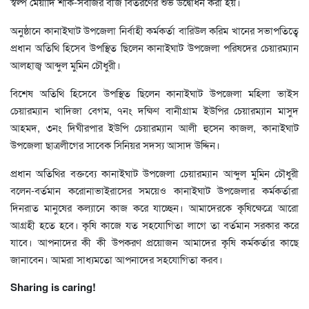
স্বল্প মেয়াদি শাক-সবজির বীজ বিতরণের শুভ উদ্বোধন করা হয়।
অনুষ্ঠানে কানাইঘাট উপজেলা নির্বাহী কর্মকর্তা বারিউল করিম খানের সভাপতিত্বে
প্রধান অতিথি হিসেব উপস্থিত ছিলেন কানাইঘাট উপজেলা পরিষদের চেয়ারম্যান
আলহাজ্ব আব্দুল মুমিন চৌধুরী।
বিশেষ অতিথি হিসেবে উপস্থিত ছিলেন কানাইঘাট উপজেলা মহিলা ভাইস
চেয়ারম্যান খাদিজা বেগম, ৭নং দক্ষিণ বানীগ্রাম ইউপির চেয়ারম্যান মাসুদ
আহমদ, ৩নং দিঘীরপার ইউপি চেয়ারম্যান আলী হুসেন কাজল, কানাইঘাট
উপজেলা ছাত্রলীগের সাবেক সিনিয়র সদস্য আসাদ উদ্দিন।
প্রধান অতিথির বক্তব্যে কানাইঘাট উপজেলা চেয়ারম্যান আব্দুল মুমিন চৌধুরী
বলেন-বর্তমান করোনাভাইরাসের সময়েও কানাইঘাট উপজেলার কর্মকর্তারা
দিনরাত মানুষের কল্যানে কাজ করে যাচ্ছেন। আমাদেরকে কৃষিক্ষেত্রে আরো
আগ্রহী হতে হবে। কৃষি কাজে যত সহযোগিতা লাগে তা বর্তমান সরকার করে
যাবে। আপনাদের কী কী উপকরণ প্রয়োজন আমাদের কৃষি কর্মকর্তার কাছে
জানাবেন। আমরা সাধ্যমতো আপনাদের সহযোগিতা করব।
Sharing is caring!