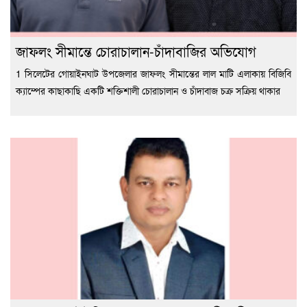
জাফলং সীমান্তে চোরাচালান-চাঁদাবাজির অভিযোগ
1 সিলেটের গোয়াইনঘাট উপজেলার জাফলং সীমান্তের লাল মাটি এলাকায় বিজিবি
ক্যাম্পের কাছাকাছি একটি শক্তিশালী চোরাচালান ও চাঁদাবাজ চক্র সক্রিয় থাকার