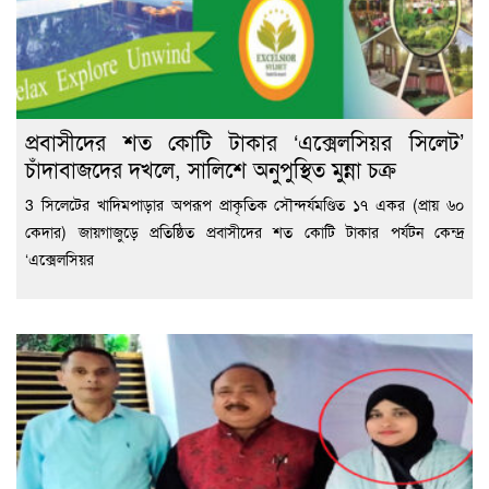
প্রবাসীদের শত কোটি টাকার ‘এক্সেলসিয়র সিলেট’
চাঁদাবাজদের দখলে, সালিশে অনুপুস্থিত মুন্না চক্র
3 সিলেটের খাদিমপাড়ার অপরূপ প্রাকৃতিক সৌন্দর্যমণ্ডিত ১৭ একর (প্রায় ৬০
কেদার) জায়গাজুড়ে প্রতিষ্ঠিত প্রবাসীদের শত কোটি টাকার পর্যটন কেন্দ্র
‘এক্সেলসিয়র