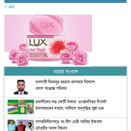
« Jul
আরো সংবাদ
ব্যবসায়ী মিজানুর রহমান প্রাণভয়ে বিদেশে,
দেশে আতঙ্কে পরিবার
প্রবাসীদের শত কোটি টাকার ‘এক্সেলসিয়র সিলেট’
চাঁদাবাজদের দখলে, সালিশে অনুপুস্থিত মুন্না চক্র
সাগরদিঘীরপাড়ে আ.লীগ নেত্রী আলিয়া ইকবাল
চৌধুরীর অবাধ বিচরণ