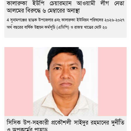
কালারুকা ইউপি চেয়ারম্যান আওয়ামী লীগ নেতা
আলমের বিরুদ্ধে ৬ মেম্বারের অনাস্থা
4 সুনামগঞ্জের ছাতক উপজেলার ৪নং কালারুকা ইউনিয়ন পরিষদের ২০২৬-২০২৭
অর্থ বছরের বার্ষিক উন্নয়ন কর্মসূচি (এডিপি) ও রাজস্ব খাতের মোট ২০
সিসিক উপ-সহকারী প্রকৌশলী সাইদুর রহমানের দুর্নীতি
ও অপকর্মের পাহাড়