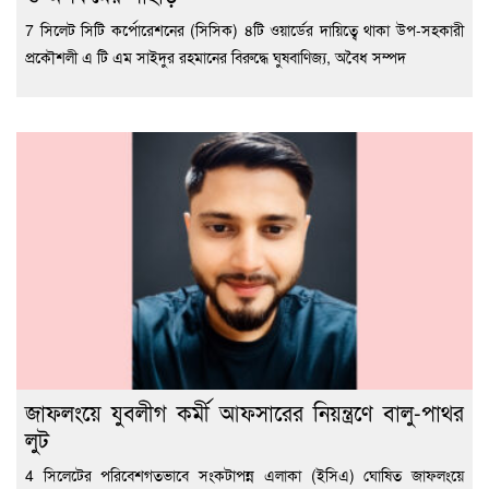
7 সিলেট সিটি কর্পোরেশনের (সিসিক) ৪টি ওয়ার্ডের দায়িত্বে থাকা উপ-সহকারী
প্রকৌশলী এ টি এম সাইদুর রহমানের বিরুদ্ধে ঘুষবাণিজ্য, অবৈধ সম্পদ
জাফলংয়ে যুবলীগ কর্মী আফসারের নিয়ন্ত্রণে বালু-পাথর
লুট
4 সিলেটের পরিবেশগতভাবে সংকটাপন্ন এলাকা (ইসিএ) ঘোষিত জাফলংয়ে