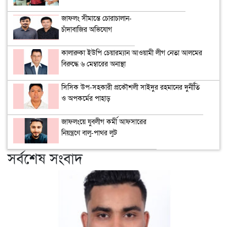
জাফলং সীমান্তে চোরাচালান-
চাঁদাবাজির অভিযোগ
কালারুকা ইউপি চেয়ারম্যান আওয়ামী লীগ নেতা আলমের
বিরুদ্ধে ৬ মেম্বারের অনাস্থা
সিসিক উপ-সহকারী প্রকৌশলী সাইদুর রহমানের দুর্নীতি
ও অপকর্মের পাহাড়
জাফলংয়ে যুবলীগ কর্মী আফসারের
নিয়ন্ত্রণে বালু-পাথর লুট
সর্বশেষ সংবাদ