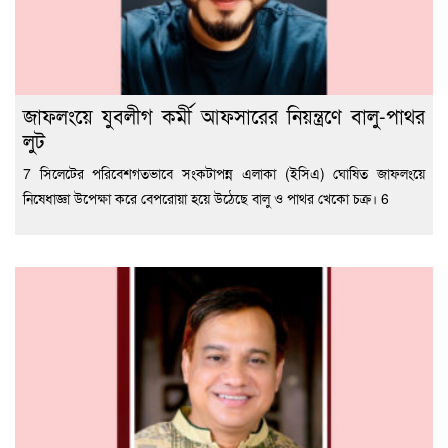
জাফলংয়ে যুবলীগ কর্মী আফসারের নিয়ন্ত্রণে বালু-পাথর
লুট
7 সিলেটের পরিবেশগতভাবে সংকটাপন্ন এলাকা (ইসিএ) ঘোষিত জাফলংয়ে
নিষেধাজ্ঞা উপেক্ষা করে বেপরোয়া হয়ে উঠেছে বালু ও পাথর খেকো চক্র। 6