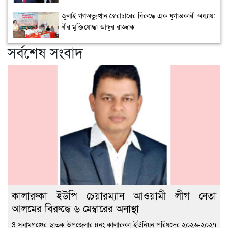
জুলাই গণঅভ্যুত্থান স্বৈরাচারের বিরুদ্ধে এক যুগান্তকারী অধ্যায়:
বীর মুক্তিযোদ্ধা আব্দুর রাজ্জাক
সর্বশেষ সংবাদ
কালারুকা ইউপি চেয়ারম্যান আওয়ামী লীগ নেতা
আলমের বিরুদ্ধে ৬ মেম্বারের অনাস্থা
3 সুনামগঞ্জের ছাতক উপজেলার ৪নং কালারুকা ইউনিয়ন পরিষদের ২০২৬-২০২৭