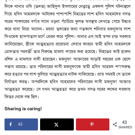
দিকে থানার ওসি (তদন্ত) জাহিদুল ইসলামের নেতৃত্বে একদল পুলিশ ঘটনাস্থলে
গিয়ে হবিব আহমদকে আটকের পাশাপাশি নিহতের লাশ হবিব আহমদের বসত
ঘরের পাকঘরের বর্গার সাথে ওড়না প্যাঁচিয়ে ঝুলন্ত অবস্থায় দেখতে পেয়ে উদ্ধার
করে থানা নিয়ে আসেন। ময়না তদন্তের জন্য গতকাল শনিবার মজনুফার লাশ
সিওমেক হাসপাতাল মর্গে প্রেরন করে পুলিশ। থানার এস.আই স্বপন চন্দ্র সরকার
জানিয়েছেন, স্ত্রীকে আত্মহত্যার প্ররোচনা দেয়ার কারনে স্বামী হবিব আহমদকে
গ্রেফতার পরবর্তী তার বিরুদ্ধে মামলা দায়ের করা হয়েছে। নিহতের ভাই হারুন
রশিদ এ মামলার বাদী হয়েছেন। মজনুফা আক্তারের আড়াই বছরের এক ছেলে
সন্তান রয়েছে। তার পরিবারের দাবী মজনুফাকে স্বামী হবিব আহমদ শ^াসরুদ্ধ
করে হত্যার পর লাশ ঝুলিয়ে আত্মহত্যার নাটক সাজিয়েছে। প্রায় সময়ই সে তাকে
নির্যাতন করত। অপরদিকে হবিব আহমদের পরিবারের দাবী মজনুফা আক্তার
আত্মহত্যা করেছে। সে যখন আত্মহত্যা করে তখন বসত ঘরের কক্ষের দরজায়
ভিতর থেকে বন্ধ ছিল।
Sharing is caring!
43
43
SHARES