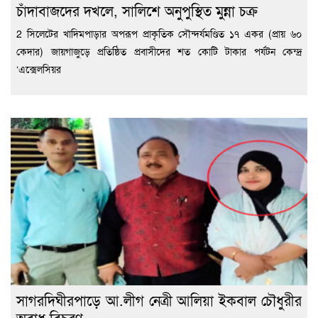
চাঁদাবাজদের দখলে, সালিশে অনুপুস্থিত মুন্না চক্র
2 সিলেটের খাদিমপাড়ার অপরূপ প্রাকৃতিক সৌন্দর্যমণ্ডিত ১৭ একর (প্রায় ৬০
কেদার) জায়গাজুড়ে প্রতিষ্ঠিত প্রবাসীদের শত কোটি টাকার পর্যটন কেন্দ্র
‘এক্সেলসিয়র
সাগরদিঘীরপাড়ে আ.লীগ নেত্রী আলিয়া ইকবাল চৌধুরীর
অবাধ বিচরণ