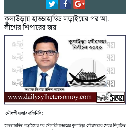
কুলাউড়ায় হাড্ডাহাড্ডি লড়াইয়ের পর আ.
লীগের শিপারের জয়
মৌলভীবাজার প্রতিনিধি:
হাড্ডাহাড্ডি লড়াইয়ের পর মৌলভীবাজারের কুলাউড়া পৌরসভার মেয়র নিবূাচিত