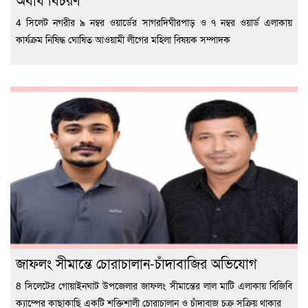
4 সিলেট নগরীর ৯ নম্বর ওয়ার্ডের সাগরদিঘীরপাড় ও ৭ নম্বর ওয়ার্ড এলাকায়
কার্যক্রম নিষিদ্ধ ঘোষিত আওয়ামী লীগের মহিলা বিষয়ক সম্পাদক
জাফলং সীমান্তে চোরাচালান-চাঁদাবাজির অভিযোগ
8 সিলেটের গোয়াইনঘাট উপজেলার জাফলং সীমান্তের লাল মাটি এলাকায় বিজিবি
ক্যাম্পের কাছাকাছি একটি শক্তিশালী চোরাচালান ও চাঁদাবাজ চক্র সক্রিয় থাকার