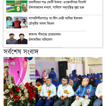
প্রবাসীদের শত কোটি টাকার ‘এক্সেলসিয়র সিলেট’
চাঁদাবাজদের দখলে, সালিশে অনুপুস্থিত মুন্না চক্র
সাগরদিঘীরপাড়ে আ.লীগ নেত্রী আলিয়া ইকবাল
চৌধুরীর অবাধ বিচরণ
জাফলং সীমান্তে চোরাচালান-
চাঁদাবাজির অভিযোগ
সর্বশেষ সংবাদ