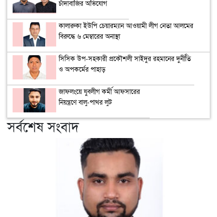
চাঁদাবাজির অভিযোগ
কালারুকা ইউপি চেয়ারম্যান আওয়ামী লীগ নেতা আলমের
বিরুদ্ধে ৬ মেম্বারের অনাস্থা
সিসিক উপ-সহকারী প্রকৌশলী সাইদুর রহমানের দুর্নীতি
ও অপকর্মের পাহাড়
জাফলংয়ে যুবলীগ কর্মী আফসারের
নিয়ন্ত্রণে বালু-পাথর লুট
সর্বশেষ সংবাদ