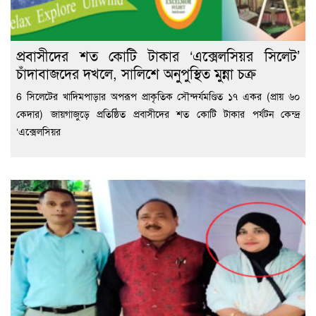
প্রবাসীদের শত কোটি টাকার ‘এক্সেলসিয়র সিলেট’
চাঁদাবাজদের দখলে, সালিশে অনুপুস্থিত মুন্না চক্র
6 সিলেটের খাদিমপাড়ার অপরূপ প্রাকৃতিক সৌন্দর্যমণ্ডিত ১৭ একর (প্রায় ৬০
কেদার) জায়গাজুড়ে প্রতিষ্ঠিত প্রবাসীদের শত কোটি টাকার পর্যটন কেন্দ্র
‘এক্সেলসিয়র