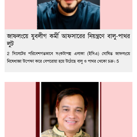
জাফলংয়ে যুবলীগ কর্মী আফসারের নিয়ন্ত্রণে বালু-পাথর
লুট
2 সিলেটের পরিবেশগতভাবে সংকটাপন্ন এলাকা (ইসিএ) ঘোষিত জাফলংয়ে
নিষেধাজ্ঞা উপেক্ষা করে বেপরোয়া হয়ে উঠেছে বালু ও পাথর খেকো চক্র। 5