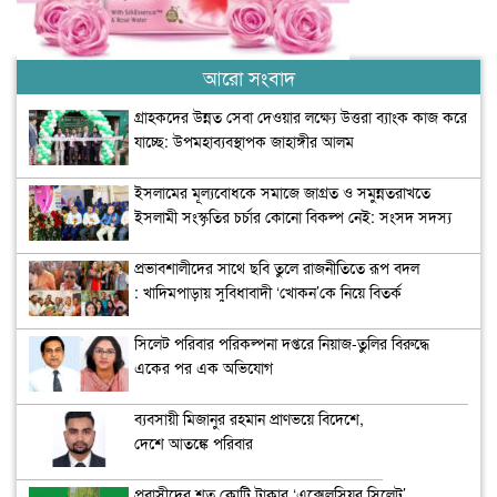
আরো সংবাদ
গ্রাহকদের উন্নত সেবা দেওয়ার লক্ষ্যে উত্তরা ব্যাংক কাজ করে
যাচ্ছে: উপমহাব্যবস্থাপক জাহাঙ্গীর আলম
ইসলামের মূল্যবোধকে সমাজে জাগ্রত ও সমুন্নতরাখতে
ইসলামী সংস্কৃতির চর্চার কোনো বিকল্প নেই: সংসদ সদস্য
অধ্যাপক মাহফুজা সিদ্দিকা
প্রভাবশালীদের সাথে ছবি তুলে রাজনীতিতে রূপ বদল
: খাদিমপাড়ায় সুবিধাবাদী ‘খোকন’কে নিয়ে বিতর্ক
সিলেট পরিবার পরিকল্পনা দপ্তরে নিয়াজ-তুলির বিরুদ্ধে
একের পর এক অভিযোগ
ব্যবসায়ী মিজানুর রহমান প্রাণভয়ে বিদেশে,
দেশে আতঙ্কে পরিবার
প্রবাসীদের শত কোটি টাকার ‘এক্সেলসিয়র সিলেট’