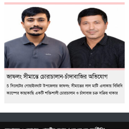
জাফলং সীমান্তে চোরাচালান-চাঁদাবাজির অভিযোগ
5 সিলেটের গোয়াইনঘাট উপজেলার জাফলং সীমান্তের লাল মাটি এলাকায় বিজিবি
ক্যাম্পের কাছাকাছি একটি শক্তিশালী চোরাচালান ও চাঁদাবাজ চক্র সক্রিয় থাকার