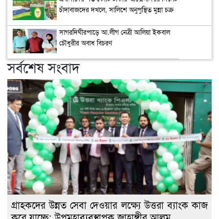
চাঁদাবাজদের দখলে, সালিশে অনুপুস্থিত মুন্না চক্র
সাগরদিঘীরপাড়ে আ.লীগ নেত্রী আলিয়া ইকবাল
চৌধুরীর অবাধ বিচরণ
সর্বশেষ সংবাদ
গ্রাহকদের উন্নত সেবা দেওয়ার লক্ষ্যে উত্তরা ব্যাংক কাজ
করে যাচ্ছে: উপমহাব্যবস্থাপক জাহাঙ্গীর আলম