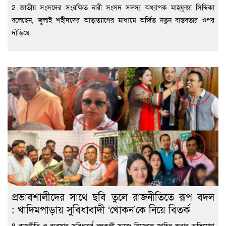
2 জাতীয় সংসদের সংরক্ষিত নারী সংসদ সদস্য অধ্যাপক মাহফুজা সিদ্দিকা
বলেছেন, জুলাই শহীদদের আত্মত্যাগের মাধ্যমে অর্জিত নতুন বাস্তবতার ওপর
দাঁড়িয়ে
প্রভাবশালীদের সাথে ছবি তুলে রাজনীতিতে রূপ বদল
: খাদিমপাড়ায় সুবিধাবাদী ‘খোকন’কে নিয়ে বিতর্ক
8 রাজনীতি ও ব্যবসার সুবিধার্থে বহুরূপী সাজে নিজেকে জাহির করার অভিযোগ