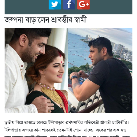
জল্পনা বাড়ালেন শ্রাবন্তীর স্বামী
তৃতীয় বিয়ে ভাঙতে চলেছে টলিপাড়ার প্রথমসারির অভিনেত্রী শ্রাবন্তী চ্যাটার্জীর।
টলিপাড়ার অন্দরে কান পাতলেই তেমনটাই শোনা যাচ্ছে। একের পর এক ঝড়