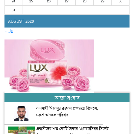
24
25
26
27
28
29
30
31
AUGUST 2026
« Jul
আরো সংবাদ
ব্যবসায়ী মিজানুর রহমান প্রাণভয়ে বিদেশে,
দেশে আতঙ্কে পরিবার
প্রবাসীদের শত কোটি টাকার ‘এক্সেলসিয়র সিলেট’