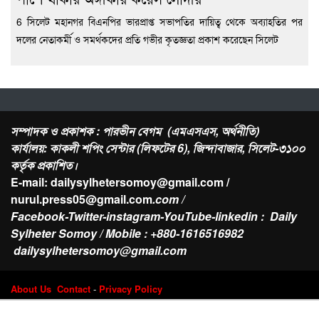
6 সিলেট মহানগর বিএনপির ভারপ্রাপ্ত সভাপতির দায়িত্ব থেকে অব্যাহতির পর
দলের নেতাকর্মী ও সমর্থকদের প্রতি গভীর কৃতজ্ঞতা প্রকাশ করেছেন সিলেট
সম্পাদক ও প্রকাশক : পারভীন বেগম (এমএসএস, অর্থনীতি)
কার্যালয়: কাকলী শপিং সেন্টার (লিফটের 6), জিন্দাবাজার, সিলেট-৩১০০
কর্তৃক প্রকাশিত।
E-mail: dailysylhetersomoy@gmail.com /
nurul.press05@gmail.com
.com /
Facebook-Twitter-instagram-YouTube-linkedin : Daily
Sylheter Somoy / Mobile : +880-1616516982
dailysylhetersomoy@gmail.com
About Us
Contact
-
Privacy Policy
Design & Developed by
Web Nest