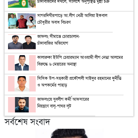
চাঁদাবাজদের দখলে, সালিশে অনুপুস্থিত মুন্না চক্র
সাগরদিঘীরপাড়ে আ.লীগ নেত্রী আলিয়া ইকবাল
চৌধুরীর অবাধ বিচরণ
জাফলং সীমান্তে চোরাচালান-
চাঁদাবাজির অভিযোগ
কালারুকা ইউপি চেয়ারম্যান আওয়ামী লীগ নেতা আলমের
বিরুদ্ধে ৬ মেম্বারের অনাস্থা
সিসিক উপ-সহকারী প্রকৌশলী সাইদুর রহমানের দুর্নীতি
ও অপকর্মের পাহাড়
জাফলংয়ে যুবলীগ কর্মী আফসারের
নিয়ন্ত্রণে বালু-পাথর লুট
সর্বশেষ সংবাদ