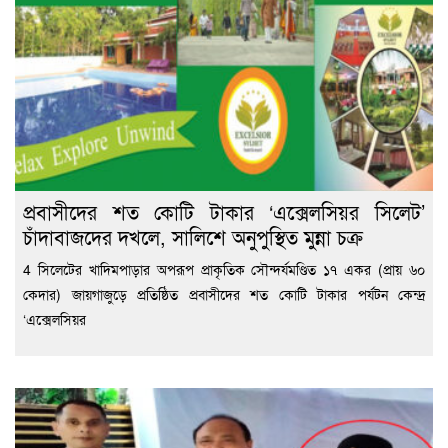
প্রবাসীদের শত কোটি টাকার ‘এক্সেলসিয়র সিলেট’
চাঁদাবাজদের দখলে, সালিশে অনুপুস্থিত মুন্না চক্র
4 সিলেটের খাদিমপাড়ার অপরূপ প্রাকৃতিক সৌন্দর্যমণ্ডিত ১৭ একর (প্রায় ৬০
কেদার) জায়গাজুড়ে প্রতিষ্ঠিত প্রবাসীদের শত কোটি টাকার পর্যটন কেন্দ্র
‘এক্সেলসিয়র