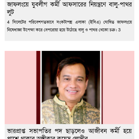
জাফলংয়ে যুবলীগ কর্মী আফসারের নিয়ন্ত্রণে বালু-পাথর
লুট
4 সিলেটের পরিবেশগতভাবে সংকটাপন্ন এলাকা (ইসিএ) ঘোষিত জাফলংয়ে
নিষেধাজ্ঞা উপেক্ষা করে বেপরোয়া হয়ে উঠেছে বালু ও পাথর খেকো চক্র। 3
ভারপ্রাপ্ত সভাপতির পদ ছাড়লেও আজীবন কর্মী হয়ে
পাশে থাকার অঙ্গীকার কয়েস লোদীর