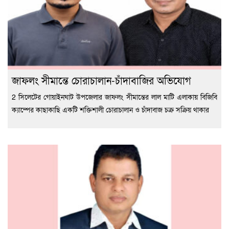
জাফলং সীমান্তে চোরাচালান-চাঁদাবাজির অভিযোগ
2 সিলেটের গোয়াইনঘাট উপজেলার জাফলং সীমান্তের লাল মাটি এলাকায় বিজিবি
ক্যাম্পের কাছাকাছি একটি শক্তিশালী চোরাচালান ও চাঁদাবাজ চক্র সক্রিয় থাকার