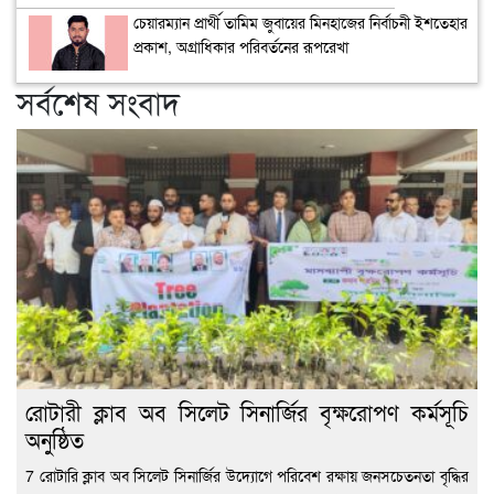
উন্মু
চেয়ারম্যান প্রার্থী তামিম জুবায়ের মিনহাজের নির্বাচনী ইশতেহার
আল
প্রকাশ, অগ্রাধিকার পরিবর্তনের রূপরেখা
সভা
সর্বশেষ সংবাদ
রোটারী ক্লাব অব সিলেট সিনার্জির বৃক্ষরোপণ কর্মসূচি
অনুষ্ঠিত
7 রোটারি ক্লাব অব সিলেট সিনার্জির উদ্যোগে পরিবেশ রক্ষায় জনসচেতনতা বৃদ্ধির