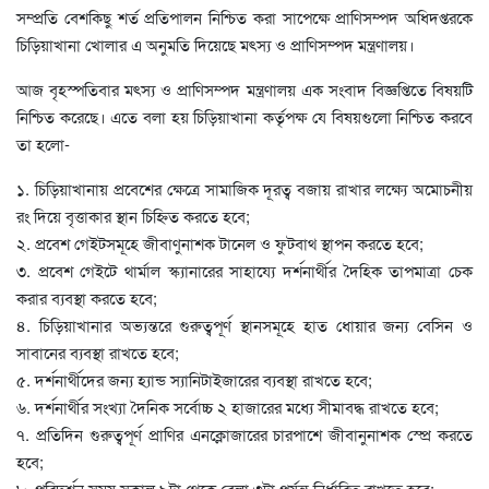
সম্প্রতি বেশকিছু শর্ত প্রতিপালন নিশ্চিত করা সাপেক্ষে প্রাণিসম্পদ অধিদপ্তরকে
চিড়িয়াখানা খোলার এ অনুমতি দিয়েছে মৎস্য ও প্রাণিসম্পদ মন্ত্রণালয়।
আজ বৃহস্পতিবার মৎস্য ও প্রাণিসম্পদ মন্ত্রণালয় এক সংবাদ বিজ্ঞপ্তিতে বিষয়টি
নিশ্চিত করেছে। এতে বলা হয় চিড়িয়াখানা কর্তৃপক্ষ যে বিষয়গুলো নিশ্চিত করবে
তা হলো-
১. চিড়িয়াখানায় প্রবেশের ক্ষেত্রে সামাজিক দূরত্ব বজায় রাখার লক্ষ্যে অমোচনীয়
রং দিয়ে বৃত্তাকার স্থান চিহ্নিত করতে হবে;
২. প্রবেশ গেইটসমূহে জীবাণুনাশক টানেল ও ফুটবাথ স্থাপন করতে হবে;
৩. প্রবেশ গেইটে থার্মাল স্ক্যানারের সাহায্যে দর্শনার্থীর দৈহিক তাপমাত্রা চেক
করার ব্যবস্থা করতে হবে;
৪. চিড়িয়াখানার অভ্যন্তরে গুরুত্বপূর্ণ স্থানসমূহে হাত ধোয়ার জন্য বেসিন ও
সাবানের ব্যবস্থা রাখতে হবে;
৫. দর্শনার্থীদের জন্য হ্যান্ড স্যানিটাইজারের ব্যবস্থা রাখতে হবে;
৬. দর্শনার্থীর সংখ্যা দৈনিক সর্বোচ্চ ২ হাজারের মধ্যে সীমাবদ্ধ রাখতে হবে;
৭. প্রতিদিন গুরুত্বপূর্ণ প্রাণির এনক্লোজারের চারপাশে জীবানুনাশক স্প্রে করতে
হবে;
৮. পরিদর্শন সময় সকাল ৯টা থেকে বেলা ৩টা পর্যন্ত নির্ধারিত রাখতে হবে;