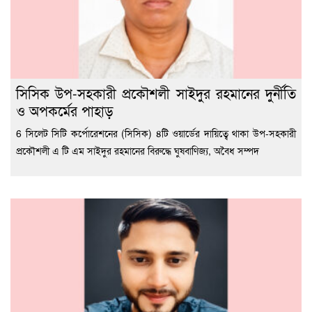
সিসিক উপ-সহকারী প্রকৌশলী সাইদুর রহমানের দুর্নীতি
ও অপকর্মের পাহাড়
6 সিলেট সিটি কর্পোরেশনের (সিসিক) ৪টি ওয়ার্ডের দায়িত্বে থাকা উপ-সহকারী
প্রকৌশলী এ টি এম সাইদুর রহমানের বিরুদ্ধে ঘুষবাণিজ্য, অবৈধ সম্পদ