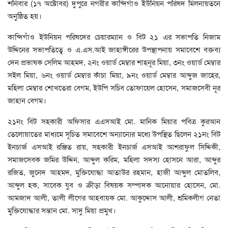
শনিবার (১৭ অক্টোবর) দুপুরে নগরীর কান্দিগাঁও ইউনিয়ন পরিষদ মিলনায়তনে
অনুষ্ঠিত হয়।
কান্দিগাঁও ইউনিয়ন পরিষদের চেয়ারম্যান ও বিট ২১ এর সভাপতি নিজাম
উদ্দিনের সভাপতিত্বে ও এ.এস.আই জাহাঙ্গীরের উপস্থাপনায় সমাবেশে বক্তব্য
দেন প্রভাষক সেলিম আহমদ, ২নং ওয়ার্ড মেম্বার শাহনূর মিয়া, ৩নং ওয়ার্ড মেম্বার
সইল মিয়া, ৬নং ওয়ার্ড মেম্বার কাঁচা মিয়া, ৯নং ওয়ার্ড মেম্বার আব্দুজ জাহের,
মহিলা মেম্বার শোখতেরা বেগম, ইউপি সচিব তোফায়েল হোসেন, সমাজসেবী নূর
জাহান বেগম।
২১নং বিট সহকারী অফিসার এএসআই মো. মানিক মিয়ার পবিত্র কুরআন
তেলোয়াতের মাধ্যমে সূচিত সমাবেশে অন্যান্যের মধ্যে উপস্থিত ছিলেন ২১নং বিট
ইনচার্জ এসআই রঞ্জিত রায়, সহকারী ইনচার্জ এসআই আশরাফুল সিদ্দিকী,
সমাজসেবক জমির উদ্দিন, আব্দুল করিম, মহিলা সদস্য হোসনে আরা, আব্দুর
রজিত, জুনেদ আহমদ, মুক্তিযোদ্ধা আতাউর রহমান, হাজী আব্দুল মোতলিব,
আব্দুল হক, সাবেক যুব ও ক্রীড়া বিষয়ক সম্পাদক আনোয়ার হোসেন, মো.
আমজাদ আলী, তালী লীগের আহবায়ক মো. আকুদ্দোস আলী, শ্রমিকলীগ নেতা
মুক্তিযোদ্ধার সন্তান মো. সাদু মিয়া প্রমুখ।