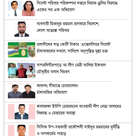
সিলেট পরিবার পরিকল্পনা দপ্তরে নিয়াজ-তুলির বিরুদ্ধে
একের পর এক অভিযোগ
ব্যবসায়ী মিজানুর রহমান প্রাণভয়ে বিদেশে,
দেশে আতঙ্কে পরিবার
প্রবাসীদের শত কোটি টাকার ‘এক্সেলসিয়র সিলেট’
চাঁদাবাজদের দখলে, সালিশে অনুপুস্থিত মুন্না চক্র
সাগরদিঘীরপাড়ে আ.লীগ নেত্রী আলিয়া ইকবাল
চৌধুরীর অবাধ বিচরণ
জাফলং সীমান্তে চোরাচালান-
চাঁদাবাজির অভিযোগ
কালারুকা ইউপি চেয়ারম্যান আওয়ামী লীগ নেতা আলমের
বিরুদ্ধে ৬ মেম্বারের অনাস্থা
সিসিক উপ-সহকারী প্রকৌশলী সাইদুর রহমানের দুর্নীতি
ও অপকর্মের পাহাড়