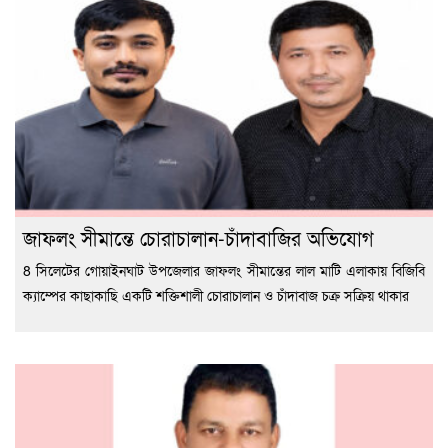
জাফলং সীমান্তে চোরাচালান-চাঁদাবাজির অভিযোগ
8 সিলেটের গোয়াইনঘাট উপজেলার জাফলং সীমান্তের লাল মাটি এলাকায় বিজিবি
ক্যাম্পের কাছাকাছি একটি শক্তিশালী চোরাচালান ও চাঁদাবাজ চক্র সক্রিয় থাকার