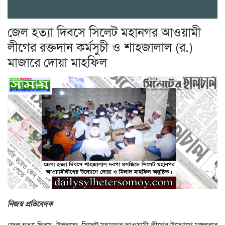
জেল হত্যা দিবসে সিলেট মহানগর আওয়ামী
লীগের রক্তদান কর্মসুচী ও শাহজালাল (র.)
মাজারে দোয়া মাহফিল
নিজস্ব প্রতিবেদক
জেল হত্যা দিবস উপলক্ষে সিলেট মহানগর আওয়ামী লীগের উদ্যোগে মঙ্গলবার