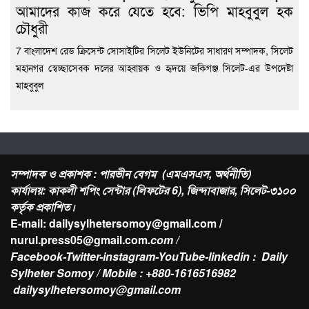
আমাদের কাজ করে যেতে হবে: ভিপি মাহবুবুল হক
চৌধুরী
7 বাংলাদেশ রেড ক্রিসেন্ট সোসাইটির সিলেট ইউনিটের সাধারণ সম্পাদক, সিলেট
মহানগর স্বেচ্ছাসেবক দলের আহ্বায়ক ও হৃদয়ে জকিগঞ্জ সিলেট-এর উপদেষ্টা
মাহবুবুল
সম্পাদক ও প্রকাশক : পারভীন বেগম (এমএসএস, অর্থনীতি)
কার্যালয়: কাকলী শপিং সেন্টার (লিফটের 6), জিন্দাবাজার, সিলেট-৩১০০
কর্তৃক প্রকাশিত।
E-mail: dailysylhetersomoy@gmail.com /
nurul.press05@gmail.com
.com /
Facebook-Twitter-instagram-YouTube-linkedin : Daily
Sylheter Somoy / Mobile : +880-1616516982
dailysylhetersomoy@gmail.com