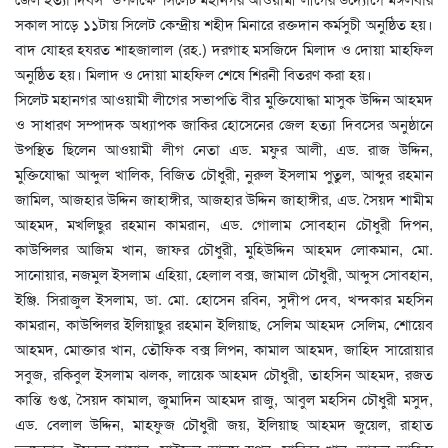
সকাল সাড়ে ১১টায় সিলেট কেন্দ্রীয় শহীদ মিনারে রক্তদান কর্মসুচী অনুষ্ঠিত হয়।
বাদ যোহর হযরত শাহজালাল (রহ.) দরগাহ মসজিদে মিলাদ ও দোয়া মাহফিল
অনুষ্ঠিত হয়। মিলাদ ও দোয়া মাহফিল শেষে শিরনী বিতরণ করা হয়।
সিলেট মহানগর আওয়ামী লীগের সভাপতি বীর মুক্তিযোদ্ধা মাসুক উদ্দিন আহমদ
ও সাধারণ সম্পাদক অধ্যাপক জাকির হোসেনের জেল হত্যা দিবসের অনুষ্ঠানে
উপস্থিত ছিলেন আওয়ামী লীগ নেতা এড. মফুর আলী, এড. রাজ উদ্দিন,
মুক্তিযোদ্ধা আব্দুল খালিক, বিজিত চৌধুরী, নুরুল ইসলাম পুতুল, আব্দুর রহমান
জামিল, আজহার উদ্দিন জাহাঙ্গীর, আজহার উদ্দিন জাহাঙ্গীর, এড. সৈয়দ শামীম
আহমদ, মখলিছুর রহমান কামরান, এড. গোলাম সোবহান চৌধুরী দিপন,
কাউন্সিলর আজিম খান, জাফর চৌধুরী, মুহিউদ্দিন আহমদ লোকমান, মো.
সানোয়ার, নজমুল ইসলাম এহিয়া, হেলাল বক্স, জামাল চৌধুরী, আব্দুস সোবহান,
ইঞ্জি. সিরাজুল ইসলাম, ডা. মো. হোসেন রবিন, সুদীপ দেব, খন্দকার মহসিন
কামরান, কাউন্সিলর ইলিয়াছুর রহমান ইলিয়াছ, সেলিম আহমদ সেলিম, শোয়েব
আহমদ, মোক্তার খান, তৌফিক বক্স লিপন, কামাল আহমদ, জাহিদ সারোয়ার
সবুজ, রকিবুল ইসলাম ঝলক, লায়েক আহমদ চৌধুরী, তাহসিন আহমদ, রজত
কান্তি গুপ্ত, সৈয়দ কামাল, জুমাদিন আহমদ রাজু, আবুল মহসিন চৌধুরী মসুদ,
এড. বেলাল উদ্দিন, মাহফুজ চৌধুরী জয়, ইলিয়াছ আহমদ জুয়েল, রাহাত