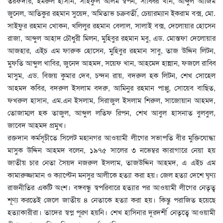
তরফদার, ইমরুল হাসান, সাইফুল আলম স্বপন, সাব্বির খান, আব্দুল আজিম
জুনেল, আতিকুর রহমান সুয়েদ, অমিতাভ চক্রবর্তী, চেয়ারম্যান ইকরাম বক্স, মো.
সাইফুর রহমান খোকন, খলিলুর রহমান বেলাল, সালাই বক্স, দেলোয়ার হোসেন
রাজা, আব্দুল আহাদ চৌধুরী মিলন, মুহিবুর রহমান মবু, এড. মোস্তফা দেলোয়ার
আজহার, এই্চ এম ফারুক হোসেন, মুহিবুর রহমান সাবু, তাজ উদ্দিন লিটন,
মুফতি আব্দুল খাবির, জুনেদ আহমদ, সয়েফ খান, আহমেদ হান্নান, ফজলে রাব্বি
মাসুম, এড. বিজয় কুমার দেব, চন্দন রায়, বদরুল হক লিটন, শেখ সোহেল
আহমদ কবির, বদরুল ইসলাম বদরু, আমিনুর রহমান পাপ্পু, সোয়েব বাছিত,
ফখরুল হাসান, এম.এন ইসলাম, সিরাজুল ইসলাম শিরুল, সাজোয়ান আহমদ,
তোজাম্মল হক তাজুল, আব্দুল লতিফ রিপন, শেখ আবুল হাসনাত বুলবুল,
জাবেদ আহমদ প্রমুখ।
রক্তদান কর্মসূচীতে সিলেট মহানগর আওয়ামী লীগের সভাপতি বীর মুক্তিযোদ্ধা
মাসুক উদ্দিন আহমদ বলেন, ১৯৭৫ সালের ৩ নভেম্বর কারাগারে নেয়া হয়
জাতীয় চার নেতা সৈয়দ নজরুল ইসলাম, তাজউদ্দিন আহমদ, এ এইচ এম
কামারুজ্জামান ও ক্যাপ্টেন মনসুর আলীকে হত্যা করা হয়। জেল হত্যা দেশে ঘৃণ্য
রাজনীতির একটি অংশ। বঙ্গবন্ধু স্বপরিবারে হত্যার পর আওয়ামী লীগের নেতৃত্ব
শূণ্য করতেই জেলে জাতীয় ৪ নেতাকে হত্যা করা হয়। কিন্তু পরাজিত হয়েছে
হত্যাকারীরা। তাদের স্বপ্ন পূরণ হয়নি। শেখ হাসিনার দূরদর্শী নেতৃত্বে আওয়ামী