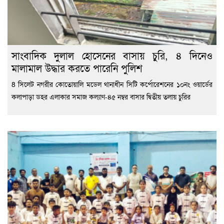
সাংবাদিক দুলাল হোসেনের বাসায় চুরি, ৪ দিনেও
মালামাল উদ্ধার করতে পারেনি পুলিশ
8 সিলেট নগরীর কোতোয়ালি মডেল থানাধীন সিটি কর্পোরেশনের ১০নং ওয়ার্ডের
কলাপাড়া ডহর এলাকার সমাজ কল্যাণ-৪৫ নম্বর বাসার দ্বিতীয় তলায় চুরির