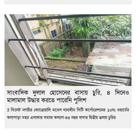
সাংবাদিক দুলাল হোসেনের বাসায় চুরি, ৪ দিনেও
মালামাল উদ্ধার করতে পারেনি পুলিশ
3 সিলেট নগরীর কোতোয়ালি মডেল থানাধীন সিটি কর্পোরেশনের ১০নং ওয়ার্ডের
কলাপাড়া ডহর এলাকার সমাজ কল্যাণ-৪৫ নম্বর বাসার দ্বিতীয় তলায় চুরির