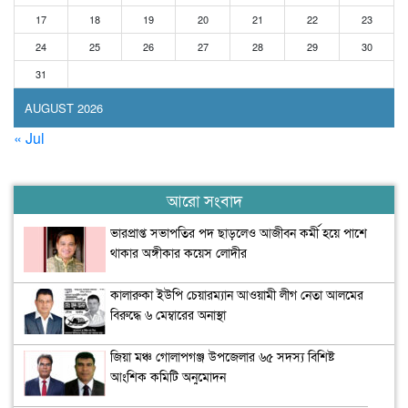
17
18
19
20
21
22
23
24
25
26
27
28
29
30
31
AUGUST 2026
« Jul
আরো সংবাদ
ভারপ্রাপ্ত সভাপতির পদ ছাড়লেও আজীবন কর্মী হয়ে পাশে
থাকার অঙ্গীকার কয়েস লোদীর
কালারুকা ইউপি চেয়ারম্যান আওয়ামী লীগ নেতা আলমের
বিরুদ্ধে ৬ মেম্বারের অনাস্থা
জিয়া মঞ্চ গোলাপগঞ্জ উপজেলার ৬৫ সদস্য বিশিষ্ট
আংশিক কমিটি অনুমোদন