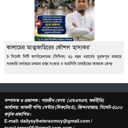
কালামের আত্মজাহিরের কৌশল ‘হাস্যকর’
5 সিলেট সিটি কর্পোরেশনের (সিসিক) ৩১ নম্বর ওয়ার্ডের মুরাদপুর বাজারে
সরকারি অর্থায়নে চলমান রাস্তা সংস্কার ও আরসিসি ঢালাইয়ের কাজকে কেন্দ্র
সম্পাদক ও প্রকাশক : পারভীন বেগম (এমএসএস, অর্থনীতি)
কার্যালয়: কাকলী শপিং সেন্টার (লিফটের 6), জিন্দাবাজার, সিলেট-৩১০০
কর্তৃক প্রকাশিত।
E-mail: dailysylhetersomoy@gmail.com /
nurul.press05@gmail.com
.com /