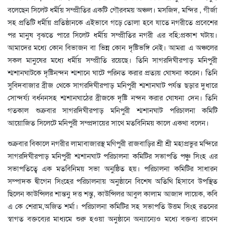
বলেছেন সিলেট ধর্মীয় সম্প্রীতির একটি গৌরবময় অঞ্চল। মসজিদ, মন্দির , গীর্জা
সহ প্রতিটি ধর্মীয় প্রতিষ্ঠানকে এইভাবে গড়ে তোলা হবে যাতে নগরীতে প্রবেশের
পর মানুষ বৃঝতে পারে সিলেট ধর্মীয় সম্প্রীতির নগরী এর বহি:প্রকাশ ঘটায়।
আমাদের মধ্যে কোন বিভাজন বা ভিন্ন কোন দৃষ্টিভঙ্গি নেই। আমরা এ অঞ্চলের
সকল মানুষের মধ্যে ধর্মীয় সম্প্রীতি রয়েছে। তিনি সাগরদিঘীরপাড় মনিপুরী
শ্মশানঘাটকে দৃষ্টিনন্দন শ্মশানে ঘাটে পরিনত করার প্রত্যয় ঘোষনা করেন। তিনি
সুবিদবাজার ব্রীজ থেকে সাগরদিঘীরপাড় মনিপুরী শ্মশানঘাট পর্যন্ত ছড়ার দুধারে
সোন্দর্য্য বর্ধননসহ শ্মশানঘাঠের ব্রীজকে দৃষ্টি নন্দন করার ঘোষনা দেন। তিনি
গতকাল শুক্রবার সাগরদিঘীরপাড় মনিপুরী শ্মশানঘাট পরিচালনা কমিটি
আয়োজিত সিলেটে মনিপুরী সম্প্রদায়ের সাথে মতবিনিময় কালে একথা বলেন।
শুক্রবার বিকালে নগরীর লামাবাজারস্থ মণিপুরী রাজবাড়ির শ্রী শ্রী মহাপ্রভুর মন্দিরে
সাগরদিঘীরপাড় মনিপুরী শ্মশানঘাট পরিচালনা কমিটির সভাপতি পঞ্চু সিংহ এর
সভাপতিত্বে এক মতবিনিময় সভা অনুষ্ঠিত হয়। পরিচালনা কমিটির সাধারন
সম্পাদক দ্বীগেন সিংহের পরিচালনায় অনুষ্ঠানে বিশেষ অতিথি হিসাবে উপস্থিত
ছিলেন কাউন্সিলর শান্তনু দত্ত শন্তু, কাউন্সিলর আবুল কালাম আজাদ লায়েক, কবি
এ কে শেরাম,অজিত শর্মা। পরিচালনা কমিটির সহ সভাপতি উত্তম সিংহ রতনের
স্বাগত বক্তব্যের মাধ্যমে শুরু হওয়া অনুষ্ঠানে অন্যান্যেও মধ্যে বক্তব্য রাখেন