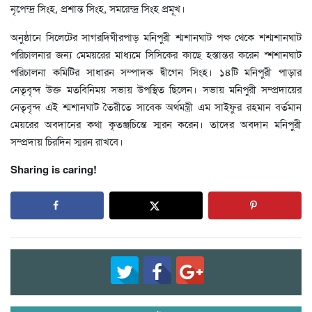
নৃপেন্দ্র সিংহ, প্রশান্ত সিংহ, সমরেন্দ্র সিংহ প্রমূখ।
অনুষ্ঠানে সিলেটের সাগরদিঘীরপাড় মনিপুরী শ্মশানঘাট পক্ষ থেকে শশ্মশানঘাট
পরিচালনার জন্য মেময়রের মাধ্যমে সিসিকের কাছে হস্তান্তর করেন শ্শশানঘাট
পরিচালনা কমিটির সাধারন সম্পাদক দ্বীগেন সিংহ। ১৪টি মনিপুরী পাড়ার
নেতৃবৃন্দ উক্ত মতবিনিময় সভায় উপস্থিত ছিলেন। সভায় মনিপুরী সম্প্রদায়ের
নেতৃবৃন্দ এই শ্মশানঘাট তৈরীতে সাবেক অর্থমন্ত্রী এম সাইফুর রহমান বর্তমান
মেয়রের অবদানের কথা কৃতঞ্জচিন্তে স্মরন করেন। তাদের অবদান মনিপুরী
সম্প্রদায় চিরদিন স্মরন রাখবে।
Sharing is caring!