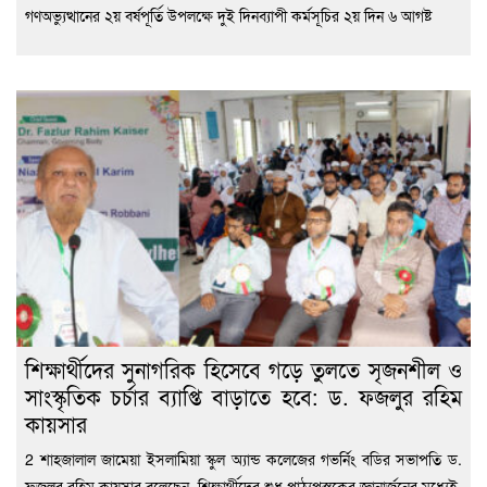
গণঅভ্যুত্থানের ২য় বর্ষপূর্তি উপলক্ষে দুই দিনব্যাপী কর্মসূচির ২য় দিন ৬ আগষ্ট
শিক্ষার্থীদের সুনাগরিক হিসেবে গড়ে তুলতে সৃজনশীল ও
সাংস্কৃতিক চর্চার ব্যাপ্তি বাড়াতে হবে: ড. ফজলুর রহিম
কায়সার
2 শাহজালাল জামেয়া ইসলামিয়া স্কুল অ্যান্ড কলেজের গভর্নিং বডির সভাপতি ড.
ফজলুর রহিম কায়সার বলেছেন, শিক্ষার্থীদের শুধু পাঠ্যপুস্তকের জ্ঞানার্জনের মধ্যেই