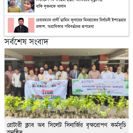
বাকি দুজনকে খালাস
চেয়ারম্যান প্রার্থী তামিম জুবায়ের মিনহাজের নির্বাচনী ইশতেহার
প্রকাশ, অগ্রাধিকার পরিবর্তনের রূপরেখা
সর্বশেষ সংবাদ
রোটারী ক্লাব অব সিলেট সিনার্জির বৃক্ষরোপণ কর্মসূচি
অনুষ্ঠিত