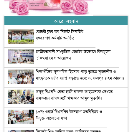
আরো সংবাদ
রোটারী ক্লাব অব সিলেট সিনার্জির
বৃক্ষরোপণ কর্মসূচি অনুষ্ঠিত
জাতীয়তাবাদী সাংস্কৃতিক জোটের উদ্যোগে বিনামূল্যে
চিকিৎসা সেবা আয়োজন
শিক্ষার্থীদের সুনাগরিক হিসেবে গড়ে তুলতে সৃজনশীল ও
সাংস্কৃতিক চর্চার ব্যাপ্তি বাড়াতে হবে: ড. ফজলুর রহিম কায়সার
অসুস্থ বিএনপি নেতা হাজী ফারুক আহমেদকে দেখতে
বাসভবনে বাণিজ্যমন্ত্রী খন্দকার আব্দুল মুক্তাদির
১৮নং ওয়ার্ড বিএনপির উদ্যোগে মতবিনিময় ও
উন্মুক্ত আলোচনা সভা
সিলেটে শিশু ফাহিমা হত্যা: জাকিরের মৃত্যুদণ্ড,