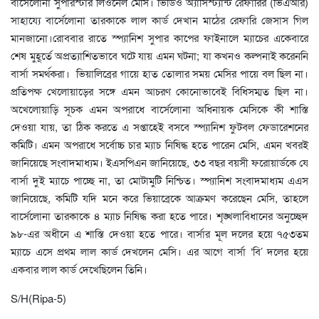
বার্সেলোনা সুপারস্টার লিওনেল মেসি। ভিডিও অ্যাসিস্ট্যান্ট রেফারির (ভিএআর)
সাহায্যে বার্সেলোনা তারকাকে লাল কার্ড দেখান মাঠের রেফারি জেসাস গিল
মানজানো।রোববার রাতে স্প্যানিশ সুপার কাপের ফাইনালে ম্যাচের একেবারে
শেষ মুহূর্তে অপ্রত্যাশিতভাবে ঘটে যায় এমন ঘটনা; যা কখনও কল্পনাই করেননি
বার্সা সমর্থকরা। ভিয়ালিব্রের গায়ে হাত তোলার সময় মেসির পায়ে বল ছিল না।
প্রতিপক্ষ খেলোয়াড়ের সঙ্গে এমন আচরণ কোনোভাবেই বিধিসম্মত ছিল না।
অখেলোয়াড়ি সূচক এমন অপরাধে বার্সেলোনা অধিনায়ক মেসিকে কী শাস্তি
দেওয়া যায়, তা ঠিক করতে এ সপ্তাহেই বসবে স্প্যানিশ ফুটবল ফেডারেশনের
কমিটি। এমন অপরাধে সর্বোচ্চ চার ম্যাচ নিষিদ্ধ হতে পারেন মেসি, এমন খবরই
জানিয়েছে সংবাদমাধ্যম। ইএসপিএন জানিয়েছে, ৩৩ বছর বয়সী ফরোয়ার্ডকে যে
বার্সা দুই ম্যাচে পাচ্ছে না, তা মোটামুটি নিশ্চিত। স্প্যানিশ সংবাদমাধ্যম এএস
জানিয়েছে, কমিটি যদি মনে করে ভিয়াব্রেকে আক্রমণ করেছেন মেসি, তাহলে
বার্সেলোনা তারকাকে ৪ ম্যাচ নিষিদ্ধ করা হতে পারে। শৃঙ্খলাবিধানের অনুচ্ছেদ
৯৮-এর অধীনে এ শাস্তি দেওয়া হতে পারে। বার্সার মূল দলের হয়ে ৭৫৩তম
ম্যাচে এসে প্রথম লাল কার্ড দেখলেন মেসি। এর আগে বার্সা ‘বি’ দলের হয়ে
একবার লাল কার্ড দেখেছিলেন তিনি।
S/H(Ripa-5)