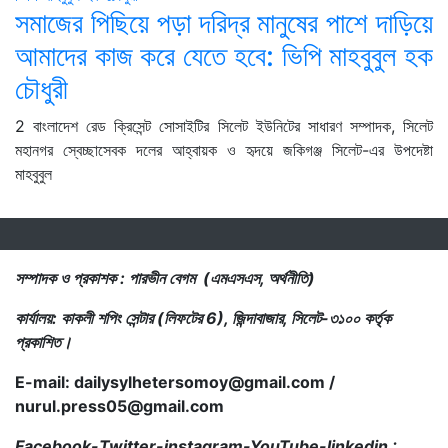
সমাজের পিছিয়ে পড়া দরিদ্র মানুষের পাশে দাড়িয়ে
আমাদের কাজ করে যেতে হবে: ভিপি মাহবুবুল হক
চৌধুরী
2 বাংলাদেশ রেড ক্রিসেন্ট সোসাইটির সিলেট ইউনিটের সাধারণ সম্পাদক, সিলেট
মহানগর স্বেচ্ছাসেবক দলের আহ্বায়ক ও হৃদয়ে জকিগঞ্জ সিলেট-এর উপদেষ্টা
মাহবুবুল
সম্পাদক ও প্রকাশক : পারভীন বেগম (এমএসএস, অর্থনীতি)
কার্যালয়: কাকলী শপিং সেন্টার (লিফটের 6), জিন্দাবাজার, সিলেট-৩১০০ কর্তৃক
প্রকাশিত।
E-mail: dailysylhetersomoy@gmail.com /
nurul.press05@gmail.com
.com /
Facebook-Twitter-instagram-YouTube-linkedin :