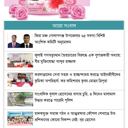
আরো সংবাদ
জিয়া মঞ্চ গোলাপগঞ্জ উপজেলার ৬৫ সদস্য বিশিষ্ট
আংশিক কমিটি অনুমোদন
জুলাই গণঅভ্যুত্থান স্বৈরাচারের বিরুদ্ধে এক যুগান্তকারী অধ্যায়:
বীর মুক্তিযোদ্ধা আব্দুর রাজ্জাক
করদাতাদের সেবা সহজ ও স্বাচ্ছন্দ্যময় করতে আইনজীবীদের
ভূমিকা অপরিহার্য: কর কমিশনার ভূবন মোহন ত্রিপুরা
সাংবাদিক দুলাল হোসেনের বাসায় চুরি, ৪ দিনেও মালামাল
উদ্ধার করতে পারেনি পুলিশ
মাদকমুক্ত সমাজ গঠন ও আত্মরক্ষার কৌশল শেখাতে উশু
প্রশিক্ষণের কোনো বিকল্প নেই: নূর হোসেন