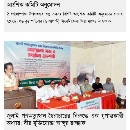
আংশিক কমিটি অনুমোদন
2 গোলাপগঞ্জ উপজেলার ৬৫ সদস্য বিশিষ্ট আংশিক কমিটি অনুমোদন দেওয়া
হয়েছে। গত বৃহস্পতিবার (৬ আগস্ট) সিলেট জেলা জিয়া মঞ্চের আহ্বায়ক
জুলাই গণঅভ্যুত্থান স্বৈরাচারের বিরুদ্ধে এক যুগান্তকারী
অধ্যায়: বীর মুক্তিযোদ্ধা আব্দুর রাজ্জাক