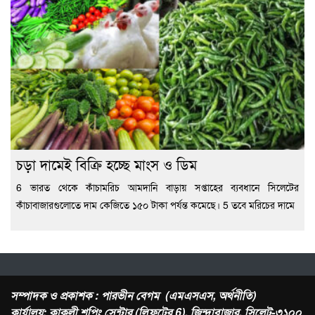
চড়া দামেই বিক্রি হচ্ছে মাংস ও ডিম
6 ভারত থেকে কাঁচামরিচ আমদানি বাড়ায় সপ্তাহের ব্যবধানে সিলেটের
কাঁচাবাজারগুলোতে দাম কেজিতে ১৫০ টাকা পর্যন্ত কমেছে। 5 তবে মরিচের দামে
সম্পাদক ও প্রকাশক : পারভীন বেগম (এমএসএস, অর্থনীতি)
কার্যালয়: কাকলী শপিং সেন্টার (লিফটের 6), জিন্দাবাজার, সিলেট-৩১০০