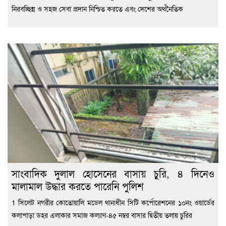
নিরবচ্ছিন্ন ও সহজ সেবা প্রদান নিশ্চিত করতে এবং দেশের অর্থনৈতিক
সাংবাদিক দুলাল হোসেনের বাসায় চুরি, ৪ দিনেও
মালামাল উদ্ধার করতে পারেনি পুলিশ
1 সিলেট নগরীর কোতোয়ালি মডেল থানাধীন সিটি কর্পোরেশনের ১০নং ওয়ার্ডের
কলাপাড়া ডহর এলাকার সমাজ কল্যাণ-৪৫ নম্বর বাসার দ্বিতীয় তলায় চুরির