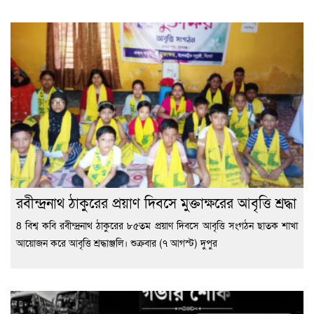
রবীন্দ্রনাথ ঠাকুরের প্রয়াণ দিবসে মুক্তাক্ষরের আবৃত্তি শ্রদ্ধা
8 বিশ্ব কবি রবীন্দ্রনাথ ঠাকুরের ৮৫তম প্রয়াণ দিবসে আবৃত্তি সংগঠন ছাতক শাখা
আয়োজন করে আবৃত্তি শ্রদ্ধাঞ্জলি। শুক্রবার (৭ আগস্ট) দুপুর