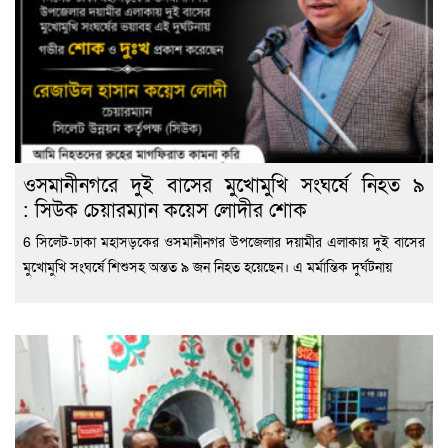
ওসমানীনগরে দুই বাসের মুখোমুখি সংঘর্ষে নিহত ৯
: সিউক চেয়ারম্যান কয়েস লোদীর শোক
6 সিলেট-ঢাকা মহাসড়কের ওসমানীনগর উপজেলার দয়ামীর এলাকায় দুই বাসের
মুখোমুখি সংঘর্ষে শিশুসহ অন্তত ৯ জন নিহত হয়েছেন। এ মর্মান্তিক দুর্ঘটনায়