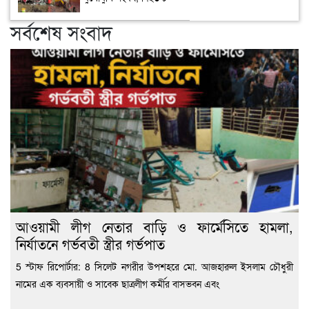
সর্বশেষ সংবাদ
আওয়ামী লীগ নেতার বাড়ি ও ফার্মেসিতে হামলা,
নির্যাতনে গর্ভবতী স্ত্রীর গর্ভপাত
5 স্টাফ রিপোর্টার: 8 সিলেট নগরীর উপশহরে মো. আজহারুল ইসলাম চৌধুরী
নামের এক ব্যবসায়ী ও সাবেক ছাত্রলীগ কর্মীর বাসভবন এবং