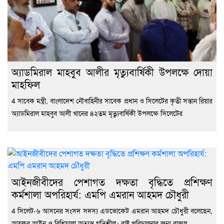
অ্যাডমিরাল মাহবুব আলীর মৃত্যুবার্ষিকী উপলক্ষে দোয়া
মাহফিল
4 সাবেক মন্ত্রী, বাংলাদেশ নৌবাহিনীর সাবেক প্রধান ও সিলেটের কৃতী সন্তান রিয়ার
অ্যাডমিরাল মাহবুব আলী খানের ৪২তম মৃত্যুবার্ষিকী উপলক্ষে সিলেটের
‎আইনজীবীদের পেশাগত দক্ষতা বৃদ্ধিতে প্রশিক্ষণ
কর্মশালা অপরিহার্য: এমপি এমরান আহমদ চৌধুরী
4 ‎সিলেট-৬ আসনের সংসদ সদস্য এডভোকেট এমরান আহমদ চৌধুরী বলেছেন,
আয়কর আইন ও বিধিমালা অত্যন্ত গতিশীল। রাষ্ট্র পরিচালনার জন্য রাজস্ব