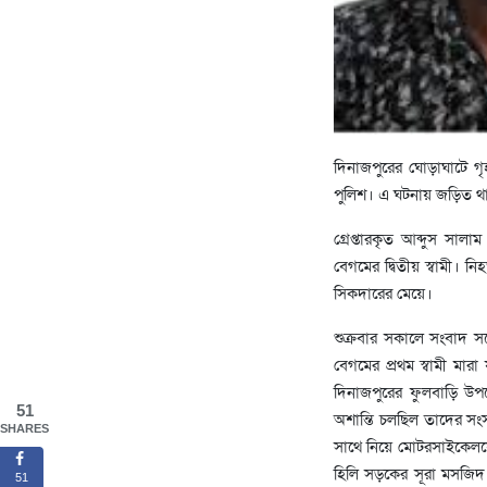
দিনাজপুরের ঘোড়াঘাটে গৃ
পুলিশ। এ ঘটনায় জড়িত থাক
গ্রেপ্তারকৃত আব্দুস সা
বেগমের দ্বিতীয় স্বামী।
সিকদারের মেয়ে।
শুক্রবার সকালে সংবাদ 
বেগমের প্রথম স্বামী মা
দিনাজপুরের ফুলবাড়ি উপ
51
অশান্তি চলছিল তাদের সংস
SHARES
সাথে নিয়ে মোটরসাইকেলযো
হিলি সড়কের সূরা মসজিদ
51