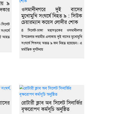
নায় ৯
ওসমানীনগরে দুই বাসের
দকার
মুখোমুখি সংঘর্ষে নিহত ৯ : সিউক
চেয়ারম্যান কয়েস লোদীর শোক
সিলেট
8 সিলেট-ঢাকা মহাসড়কের ওসমানীনগর
 সংঘর্ষে
উপজেলার দয়ামীর এলাকায় দুই বাসের মুখোমুখি
্রী আহত
সংঘর্ষে শিশুসহ অন্তত ৯ জন নিহত হয়েছেন। এ
মর্মান্তিক দুর্ঘটনায়
াসের
রোটারী ক্লাব অব সিলেট সিনার্জির
বৃক্ষরোপণ কর্মসূচি অনুষ্ঠিত