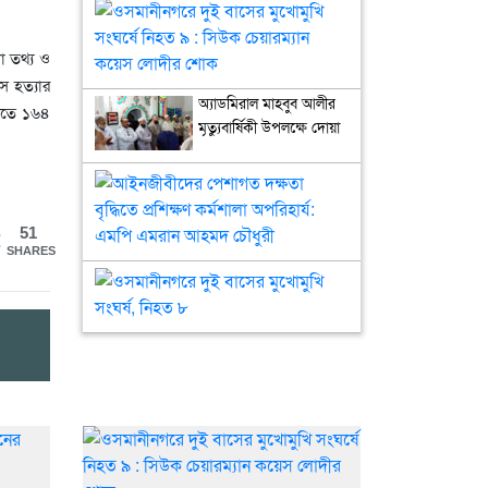
ওসমানীনগরে
দুই
বাসের
া তথ্য ও
মুখোমুখি
ে হত্যার
সংঘর্ষে
অ্যাডমিরাল মাহবুব আলীর
ালতে ১৬৪
নিহত
মৃত্যুবার্ষিকী উপলক্ষে দোয়া
৯
মাহফিল
: সিউক
‎আইনজীবীদের
চেয়ারম্যান
পেশাগত
কয়েস
দক্ষতা
51
লোদীর
বৃদ্ধিতে
SHARES
শোক
প্রশিক্ষণ
ওসমানীনগরে
কর্মশালা
দুই
অপরিহার্য:
বাসের
এমপি
মুখোমুখি
এমরান
সংঘর্ষ,
আহমদ
নিহত
চৌধুরী
৮