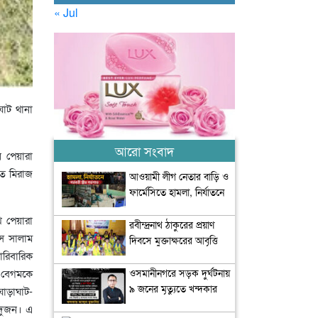
« Jul
ঘাট থানা
আরো সংবাদ
ে পেয়ারা
ৃত মিরাজ
আওয়ামী লীগ নেতার বাড়ি ও
ফার্মেসিতে হামলা, নির্যাতনে
গর্ভবতী স্ত্রীর গর্ভপাত
ে পেয়ারা
রবীন্দ্রনাথ ঠাকুরের প্রয়াণ
ুস সালাম
দিবসে মুক্তাক্ষরের আবৃত্তি
রিবারিক
শ্রদ্ধা
ওসমানীনগরে সড়ক দুর্ঘটনায়
া বেগমকে
৯ জনের মৃত্যুতে খন্দকার
ঘোড়াঘাট-
মুক্তাদিরের শোক
 দুজন। এ