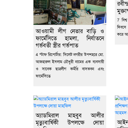
রবীন্
মুক্তা
7 বিশ্
দিবসে
আওয়ামী লীগ নেতার বাড়ি ও
করে আবৃ
ফার্মেসিতে হামলা, নির্যাতনে
গর্ভবতী স্ত্রীর গর্ভপাত
4 স্টাফ রিপোর্টার: সিলেট নগরীর উপশহরে মো.
আজহারুল ইসলাম চৌধুরী নামের এক ব্যবসায়ী
ও সাবেক ছাত্রলীগ কর্মীর বাসভবন এবং
ফার্মেসিতে
অ্যাডমিরাল মাহবুব আলীর
‎আই
মৃত্যুবার্ষিকী উপলক্ষে দোয়া