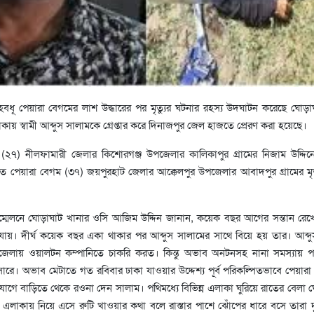
হবধূ পেয়ারা বেগমের লাশ উদ্ধারের পর মৃত্যুর ঘটনার রহস্য উদঘাটন করেছে ঘোড়া
ায় স্বামী আব্দুস সালামকে গ্রেপ্তার করে দিনাজপুর জেল হাজতে প্রেরণ করা হয়েছে।
লাম (২৭) নীলফামারী জেলার কিশোরগঞ্জ উপজেলার কালিকাপুর গ্রামের নিজাম উদ্দিন
 নিহত পেয়ারা বেগম (৩৭) জয়পুরহাট জেলার আক্কেলপুর উপজেলার আবাদপুর গ্রামের ম
সম্মেলনে ঘোড়াঘাট খানার ওসি আজিম উদ্দিন জানান, কয়েক বছর আগের সন্তান রেখ
রা যায়। দীর্ঘ কয়েক বছর একা থাকার পর আব্দুস সালামের সাথে বিয়ে হয় তার। আব্দ
জেলায় ওয়ালটন কম্পানিতে চাকরি করত। কিন্তু অভাব অনটনসহ নানা সমস্যায় পা
ারে। অভাব মেটাতে গত রবিবার ঢাকা যাওয়ার উদ্দেশ্য পূর্ব পরিকল্পিতভাবে পেয়ার
গে বাড়িতে থেকে রওনা দেন সালাম। পথিমধ্যে বিভিন্ন এলাকা ঘুরিয়ে রাতের বেলা 
 এলাকায় নিয়ে এসে রুটি খাওয়ার কথা বলে রাস্তার পাশে ঝোঁপের ধারে বসে তারা