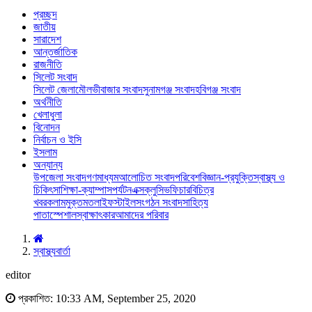
প্রচ্ছদ
জাতীয়
সারাদেশ
আন্তর্জাতিক
রাজনীতি
সিলেট সংবাদ
সিলেট জেলা
মৌলভীবাজার সংবাদ
সুনামগঞ্জ সংবাদ
হবিগঞ্জ সংবাদ
অর্থনীতি
খেলাধুলা
বিনোদন
নির্বাচন ও ইসি
ইসলাম
অন্যান্য
উপজেলা সংবাদ
গণমাধ্যম
আলোচিত সংবাদ
পরিবেশ
বিজ্ঞান-প্রযুক্তি
স্বাস্থ্য ও
চিকিৎসা
শিক্ষা-ক্যাম্পাস
পর্যটন
এক্সক্লুসিভ
ফিচার
বিচিত্র
খবর
কলাম
মুক্তমত
লাইফস্টাইল
সংগঠন সংবাদ
সাহিত্য
পাতা
স্পেশাল
স্বাক্ষাৎকার
আমাদের পরিবার
স্বাস্থ্যবার্তা
editor
প্রকাশিত: 10:33 AM, September 25, 2020