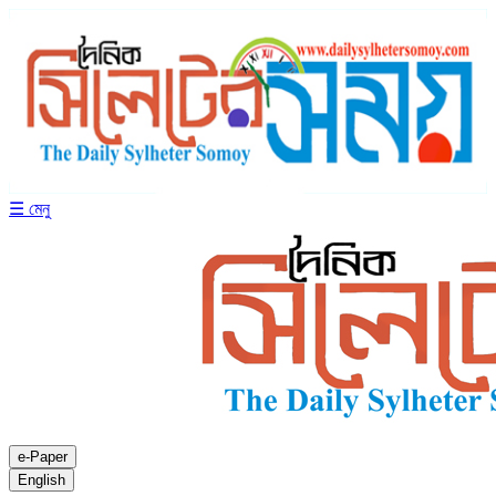
☰ মেনু
e-Paper
English