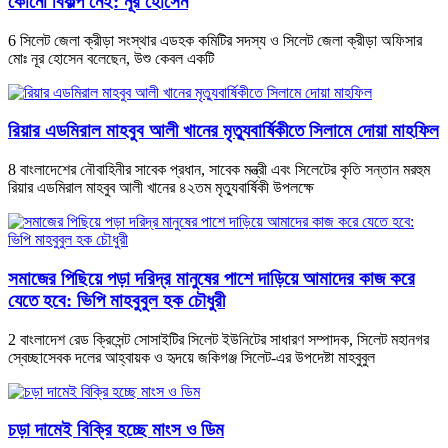
কোনো বিকল্প নেই: নূর হোসেন
6 সিলেট জেলা ক্রীড়া সংস্থার এডহক কমিটির সদস্য ও সিলেট জেলা ক্রীড়া অফিসার
মোঃ নূর হোসেন বলেছেন, উশু কেবল একটি
রিয়ার এডমিরাল মাহবুব আলী খানের মৃত্যুবার্ষিকীতে সিলামে দোয়া মাহফিল
8 বাংলাদেশের নৌবাহিনীর সাবেক প্রধান, সাবেক মন্ত্রী এবং সিলেটের কৃতি সন্তান মরহুম
রিয়ার এডমিরাল মাহবুব আলী খানের ৪২তম মৃত্যুবার্ষিকী উপলক্ষে
সমাজের পিছিয়ে পড়া দরিদ্র মানুষের পাশে দাড়িয়ে আমাদের কাজ করে
যেতে হবে: ভিপি মাহবুবুল হক চৌধুরী
2 বাংলাদেশ রেড ক্রিসেন্ট সোসাইটির সিলেট ইউনিটের সাধারণ সম্পাদক, সিলেট মহানগর
স্বেচ্ছাসেবক দলের আহ্বায়ক ও হৃদয়ে জকিগঞ্জ সিলেট-এর উপদেষ্টা মাহবুবুল
চড়া দামেই বিক্রি হচ্ছে মাংস ও ডিম