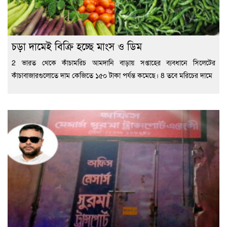
চড়া দামেই বিক্রি হচ্ছে মাংস ও ডিম
2 ভারত থেকে কাঁচামরিচ আমদানি বাড়ায় সপ্তাহের ব্যবধানে সিলেটের
কাঁচাবাজারগুলোতে দাম কেজিতে ১৫০ টাকা পর্যন্ত কমেছে। 8 তবে মরিচের দামে