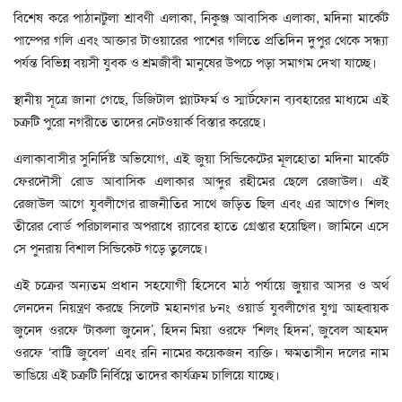
বিশেষ করে পাঠানটুলা শ্রাবণী এলাকা, নিকুঞ্জ আবাসিক এলাকা, মদিনা মার্কেট
পাম্পের গলি এবং আক্তার টাওয়ারের পাশের গলিতে প্রতিদিন দুপুর থেকে সন্ধ্যা
পর্যন্ত বিভিন্ন বয়সী যুবক ও শ্রমজীবী মানুষের উপচে পড়া সমাগম দেখা যাচ্ছে।
স্থানীয় সূত্রে জানা গেছে, ডিজিটাল প্ল্যাটফর্ম ও স্মার্টফোন ব্যবহারের মাধ্যমে এই
চক্রটি পুরো নগরীতে তাদের নেটওয়ার্ক বিস্তার করেছে।
এলাকাবাসীর সুনির্দিষ্ট অভিযোগ, এই জুয়া সিন্ডিকেটের মূলহোতা মদিনা মার্কেট
ফেরদৌসী রোড আবাসিক এলাকার আব্দুর রহীমের ছেলে রেজাউল। এই
রেজাউল আগে যুবলীগের রাজনীতির সাথে জড়িত ছিল এবং এর আগেও শিলং
তীরের বোর্ড পরিচালনার অপরাধে র‌্যাবের হাতে গ্রেপ্তার হয়েছিল। জামিনে এসে
সে পুনরায় বিশাল সিন্ডিকেট গড়ে তুলেছে।
এই চক্রের অন্যতম প্রধান সহযোগী হিসেবে মাঠ পর্যায়ে জুয়ার আসর ও অর্থ
লেনদেন নিয়ন্ত্রণ করছে সিলেট মহানগর ৮নং ওয়ার্ড যুবলীগের যুগ্ম আহ্বায়ক
জুনেদ ওরফে ‘টাকলা জুনেদ’, হিদন মিয়া ওরফে ‘শিলং হিদন’, জুবেল আহমদ
ওরফে ‘বাট্টি জুবেল’ এবং রনি নামের কয়েকজন ব্যক্তি। ক্ষমতাসীন দলের নাম
ভাঙিয়ে এই চক্রটি নির্বিঘ্নে তাদের কার্যক্রম চালিয়ে যাচ্ছে।