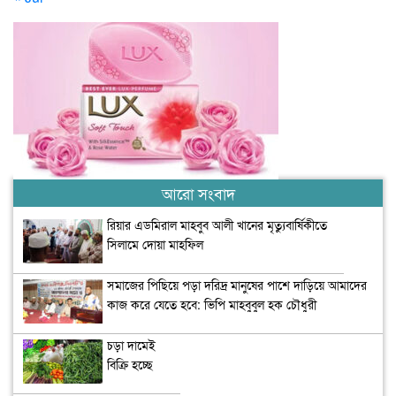
আরো সংবাদ
রিয়ার এডমিরাল মাহবুব আলী খানের মৃত্যুবার্ষিকীতে
সিলামে দোয়া মাহফিল
সমাজের পিছিয়ে পড়া দরিদ্র মানুষের পাশে দাড়িয়ে আমাদের
কাজ করে যেতে হবে: ভিপি মাহবুবুল হক চৌধুরী
চড়া দামেই
বিক্রি হচ্ছে
মাংস ও ডিম