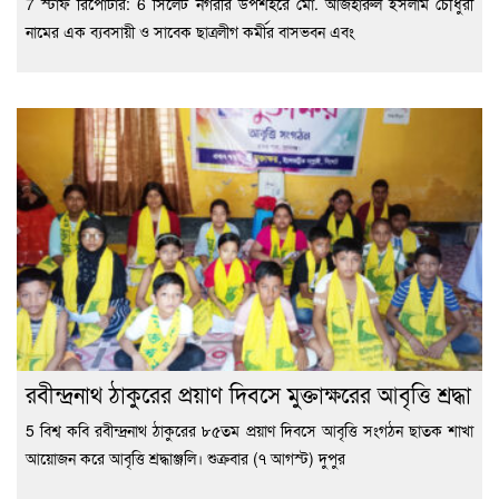
7 স্টাফ রিপোর্টার: 6 সিলেট নগরীর উপশহরে মো. আজহারুল ইসলাম চৌধুরী
নামের এক ব্যবসায়ী ও সাবেক ছাত্রলীগ কর্মীর বাসভবন এবং
রবীন্দ্রনাথ ঠাকুরের প্রয়াণ দিবসে মুক্তাক্ষরের আবৃত্তি শ্রদ্ধা
5 বিশ্ব কবি রবীন্দ্রনাথ ঠাকুরের ৮৫তম প্রয়াণ দিবসে আবৃত্তি সংগঠন ছাতক শাখা
আয়োজন করে আবৃত্তি শ্রদ্ধাঞ্জলি। শুক্রবার (৭ আগস্ট) দুপুর