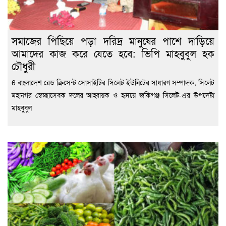
সমাজের পিছিয়ে পড়া দরিদ্র মানুষের পাশে দাড়িয়ে
আমাদের কাজ করে যেতে হবে: ভিপি মাহবুবুল হক
চৌধুরী
6 বাংলাদেশ রেড ক্রিসেন্ট সোসাইটির সিলেট ইউনিটের সাধারণ সম্পাদক, সিলেট
মহানগর স্বেচ্ছাসেবক দলের আহ্বায়ক ও হৃদয়ে জকিগঞ্জ সিলেট-এর উপদেষ্টা
মাহবুবুল