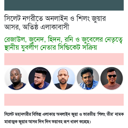
সিলেট নগরীতে অনলাইন ও শিলং জুয়ার
আসর, অতিষ্ঠ এলাকাবাসী
রেজাউল, জুনেদ, হিদন, রনি ও জুবেলের নেতৃত্বে
স্থানীয় যুবলীগ নেতার সিন্ডিকেট সক্রিয়
সিলেট মহানগরীর বিভিন্ন এলাকায় অনলাইন জুয়া ও ভারতীয় ‘শিলং তীর’ নামক
মারাত্মক জুয়ার আসর দিন দিন ভয়াবহ রূপ ধারণ করেছে।