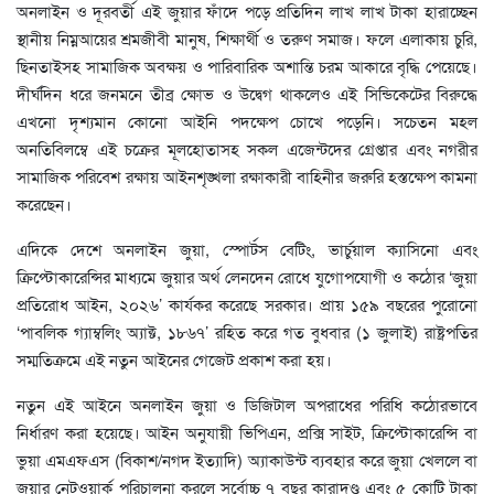
অনলাইন ও দূরবর্তী এই জুয়ার ফাঁদে পড়ে প্রতিদিন লাখ লাখ টাকা হারাচ্ছেন
স্থানীয় নিম্নআয়ের শ্রমজীবী মানুষ, শিক্ষার্থী ও তরুণ সমাজ। ফলে এলাকায় চুরি,
ছিনতাইসহ সামাজিক অবক্ষয় ও পারিবারিক অশান্তি চরম আকারে বৃদ্ধি পেয়েছে।
দীর্ঘদিন ধরে জনমনে তীব্র ক্ষোভ ও উদ্বেগ থাকলেও এই সিন্ডিকেটের বিরুদ্ধে
এখনো দৃশ্যমান কোনো আইনি পদক্ষেপ চোখে পড়েনি। সচেতন মহল
অনতিবিলম্বে এই চক্রের মূলহোতাসহ সকল এজেন্টদের গ্রেপ্তার এবং নগরীর
সামাজিক পরিবেশ রক্ষায় আইনশৃঙ্খলা রক্ষাকারী বাহিনীর জরুরি হস্তক্ষেপ কামনা
করেছেন।
এদিকে দেশে অনলাইন জুয়া, স্পোর্টস বেটিং, ভার্চুয়াল ক্যাসিনো এবং
ক্রিপ্টোকারেন্সির মাধ্যমে জুয়ার অর্থ লেনদেন রোধে যুগোপযোগী ও কঠোর ‘জুয়া
প্রতিরোধ আইন, ২০২৬’ কার্যকর করেছে সরকার। প্রায় ১৫৯ বছরের পুরোনো
‘পাবলিক গ্যাম্বলিং অ্যাক্ট, ১৮৬৭’ রহিত করে গত বুধবার (১ জুলাই) রাষ্ট্রপতির
সম্মতিক্রমে এই নতুন আইনের গেজেট প্রকাশ করা হয়।
নতুন এই আইনে অনলাইন জুয়া ও ডিজিটাল অপরাধের পরিধি কঠোরভাবে
নির্ধারণ করা হয়েছে। আইন অনুযায়ী ভিপিএন, প্রক্সি সাইট, ক্রিপ্টোকারেন্সি বা
ভুয়া এমএফএস (বিকাশ/নগদ ইত্যাদি) অ্যাকাউন্ট ব্যবহার করে জুয়া খেললে বা
জুয়ার নেটওয়ার্ক পরিচালনা করলে সর্বোচ্চ ৭ বছর কারাদণ্ড এবং ৫ কোটি টাকা