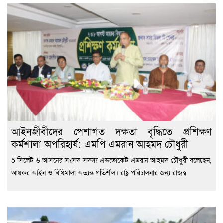
‎আইনজীবীদের পেশাগত দক্ষতা বৃদ্ধিতে প্রশিক্ষণ
কর্মশালা অপরিহার্য: এমপি এমরান আহমদ চৌধুরী
5 ‎সিলেট-৬ আসনের সংসদ সদস্য এডভোকেট এমরান আহমদ চৌধুরী বলেছেন,
আয়কর আইন ও বিধিমালা অত্যন্ত গতিশীল। রাষ্ট্র পরিচালনার জন্য রাজস্ব