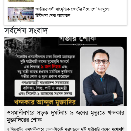
জাতীয়তাবাদী সাংস্কৃতিক জোটের উদ্যোগে বিনামূল্যে
চিকিৎসা সেবা আয়োজন
সর্বশেষ সংবাদ
ওসমানীনগরে সড়ক দুর্ঘটনায় ৯ জনের মৃত্যুতে খন্দকার
মুক্তাদিরের শোক
4 সিলেটের ওসমানীনগরে ঢাকা-সিলেট মহাসড়কে দুটি যাত্রীবাহী বাসের মুখোমুখি