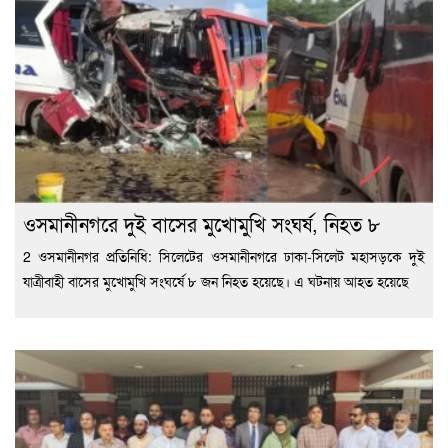
ওসমানীনগরে দুই বাসের মুখোমুখি সংঘর্ষ, নিহত ৮
2 ওসমানীনগর প্রতিনিধি: সিলেটের ওসমানীনগরে ঢাকা-সিলেট মহাসড়কে দুই
যাত্রীবাহী বাসের মুখোমুখি সংঘর্ষে ৮ জন নিহত হয়েছে। এ ঘটনায় আহত হয়েছে