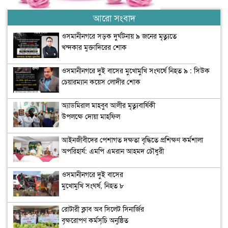
আরো সংবাদ
ওসমানীনগরে সড়ক দুর্ঘটনায় ৯ জনের মৃত্যুতে
খন্দকার মুক্তাদিরের শোক
ওসমানীনগরে দুই বাসের মুখোমুখি সংঘর্ষে নিহত ৯ : সিউক
চেয়ারম্যান কয়েস লোদীর শোক
অ্যাডমিরাল মাহবুব আলীর মৃত্যুবার্ষিকী
উপলক্ষে দোয়া মাহফিল
‎আইনজীবীদের পেশাগত দক্ষতা বৃদ্ধিতে প্রশিক্ষণ কর্মশালা
অপরিহার্য: এমপি এমরান আহমদ চৌধুরী
ওসমানীনগরে দুই বাসের
মুখোমুখি সংঘর্ষ, নিহত ৮
রোটারী ক্লাব অব সিলেট সিনার্জির
বৃক্ষরোপণ কর্মসূচি অনুষ্ঠিত