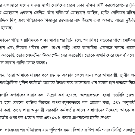
 এজাহারে সংসদ সদস্য হাজী সেলিমের ছেলে ঢাকা দক্ষিণ সিটি করপোরেশনের (ড
িলর মোহাম্মদ এরফান সেলিম, তাঁর বডিগার্ড মোহাম্মদ জাহিদ, হাজি সেলিমের মদিনা
িদ্দিক দিপু এবং গাড়িচালক মিজানুর রহমানের নাম উল্লেখ এবং অজ্ঞাত আরো দুই
 হয়েছে।
রফানের গাড়ি ওয়াসিফকে ধাক্কা মারার পর তিনি (লে. ওয়াসিফ) সড়কের পাশে মোটর
াঁড়ান এবং নিজের পরিচয় দেন। তখন গাড়ি থেকে আসামিরা একসঙ্গে বলতে থাকে
 করতেছি, তোর লেফটেন্যান্ট/ক্যাপ্টেন বের করতেছি। তোকে এখনি মেরে ফেলব’ বলে 
শ্লীল ভাষায় গালিগালাজ করেন।
 ‘তারা আমাকে মারধর করে রক্তাক্ত অবস্থায় ফেলে যান। পরে আমার স্ত্রী, স্থানীয় 
নার ট্রাফিক পুলিশ কর্মকর্তা আমাকে উদ্ধার করে আনোয়ার খান মডেল হাসপাতালে নিয়
দারি অপরাধের ধারার কথা উল্লেখ করা হয়েছে। অপরাধগুলো হলো দণ্ডবিধি ১৪৩ 
য হয়ে কোনো ব্যক্তির বিরুদ্ধে অপরাধমূলকভাবে বল প্রয়োগ করা, ৩৪১ অনুযা
্ত্রণ করা, ৩৩২ ধারা অনুযায়ী সরকারি কর্মকর্তার কাজে বাধাদানের উদ্দেশ্যে আহত 
মকর্তার ওপর বল প্রয়োগ করা এবং ৫০৬ ধারায় প্রাণনাশের হুমকি দেওয়া।
দায়েরের পর ঘটনাস্থলে যান পুলিশের রমনা বিভাগের উপ-কমিশনার (ডিসি) সাজ্জাদ