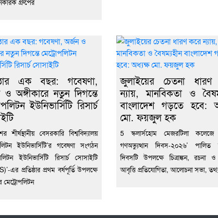
কারক গ্রুপের
িষ্ঠার এক বছর: গবেষণা,
জুলাইয়ের চেতনা ধারণ
ন ও অঙ্গীকারে নতুন দিগন্তে
ন্যায়, মানবিকতা ও বৈষম
োপলিটন ইউনিভার্সিটি রিসার্চ
বাংলাদেশ গড়তে হবে: অধ
ইটি
মো. ফয়জুল হক
 শীর্ষস্থানীয় বেসরকারি বিশ্ববিদ্যালয়
5 স্কলার্সহোম মেজরটিলা কলেজে 
পলিটন ইউনিভার্সিটি’র গবেষণা সংগঠন
গণঅভ্যুত্থান দিবস-২০২৬’ পালিত 
োপলিটন ইউনিভার্সিটি রিসার্চ সোসাইটি
দিবসটি উপলক্ষে চিত্রাঙ্কন, রচনা 
-এর প্রতিষ্ঠার প্রথম বর্ষপূর্তি উপলক্ষে
আবৃত্তি প্রতিযোগিতা, আলোচনা সভা, তথ্যচ
র মেট্রোপলিটন