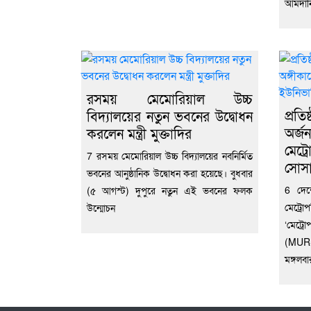
আমদানি
রসময় মেমোরিয়াল উচ্চ
প্রত
বিদ্যালয়ের নতুন ভবনের উদ্বোধন
অর্জ
করলেন মন্ত্রী মুক্তাদির
মেট্র
7 রসময় মেমোরিয়াল উচ্চ বিদ্যালয়ের নবনির্মিত
সোসা
ভবনের আনুষ্ঠানিক উদ্বোধন করা হয়েছে। বুধবার
6 দেশের
(৫ আগস্ট) দুপুরে নতুন এই ভবনের ফলক
মেট্রো
উন্মোচন
‘মেট্র
(MURS)’
মঙ্গলবা