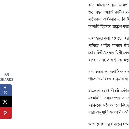
ওসি আরো জানান, মামলার
৩০ নম্বর ওয়ার্ড কাউন্স
প্রটোকল অফিসার এ বি স
আসামি হিসেবে উল্লেখ করা
এজাহারে বলা হয়েছে, এ
থামিয়ে গাড়ির সামনে দ
নৌবাহিনী/সেনাবাহিনী বের
মারেন এবং তাঁর স্ত্রীকে অ
এজাহারে লে. ওয়াসিফ বলেন,
53
পাশে ডিউটিরত ধানমন্ডি থা
SHARES
মামলায় মোট পাঁচটি ফৌজ
53
বেআইনি সমাবেশের সদস্
ব্যক্তিকে অবৈধভাবে নিয়ন
ধারা অনুযায়ী সরকারি কর্
আজ সোমবার সকালে মামলা 