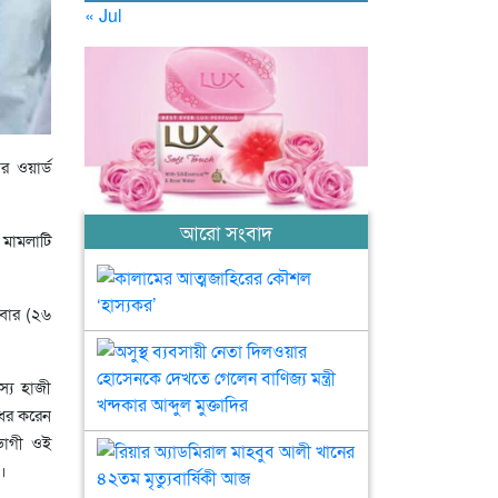
« Jul
 ওয়ার্ড
আরো সংবাদ
 মামলাটি
কালামের
আত্মজাহিরের
মবার (২৬
কৌশল
‘হাস্যকর’
অসুস্থ
ব্যবসায়ী
স্য হাজী
নেতা
রধর করেন
দিলওয়ার
ভোগী ওই
হোসেনকে
রিয়ার
দেখতে
অ্যাডমিরাল
।
গেলেন
মাহবুব