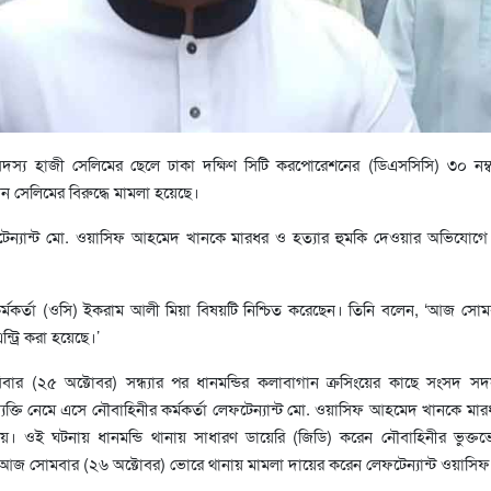
্য হাজী সেলিমের ছেলে ঢাকা দক্ষিণ সিটি করপোরেশনের (ডিএসসিসি) ৩০ নম্বর
ন সেলিমের বিরুদ্ধে মামলা হয়েছে।
েফটেন্যান্ট মো. ওয়াসিফ আহমেদ খানকে মারধর ও হত্যার হুমকি দেওয়ার অভিযোগে
্ত কর্মকর্তা (ওসি) ইকরাম আলী মিয়া বিষয়টি নিশ্চিত করেছেন। তিনি বলেন, ‘আজ সো
্ট্রি করা হয়েছে।’
ার (২৫ অক্টোবর) সন্ধ্যার পর ধানমন্ডির কলাবাগান ক্রসিংয়ের কাছে সংসদ সদ
্যক্তি নেমে এসে নৌবাহিনীর কর্মকর্তা লেফটেন্যান্ট মো. ওয়াসিফ আহমেদ খানকে মা
। ওই ঘটনায় ধানমন্ডি থানায় সাধারণ ডায়েরি (জিডি) করেন নৌবাহিনীর ভুক্ত
য় আজ সোমবার (২৬ অক্টোবর) ভোরে থানায় মামলা দায়ের করেন লেফটেন্যান্ট ওয়াসিফ