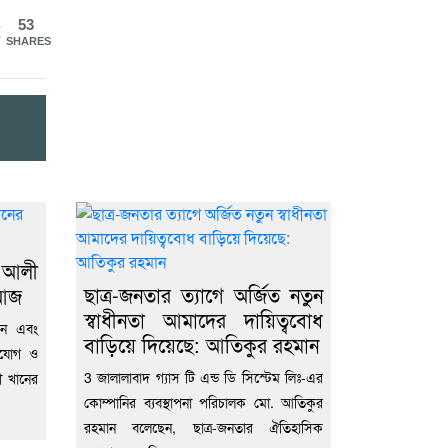
53
SHARES
ব আলী
ছাত্র-জনতার ত্যাগে অর্জিত নতুন
 আজ
স্বাধীনতা আমাদের দায়িত্ববোধ
ান এবং
বাড়িয়ে দিয়েছে: আতিকুর রহমান
াযোগ ও
3 জালালাবাদ গ্যাস টি এন্ড ডি সিস্টেম লিঃ-এর
লী খানের
কোম্পানির ব্যবস্থাপনা পরিচালক মো. আতিকুর
রহমান বলেছেন, ছাত্র-জনতার ঐতিহাসিক