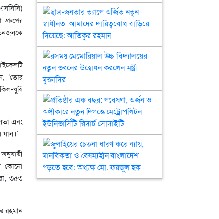
িএসসিসি)
বাণিজ্য
আলী
ছাত্র-
মন্ত্রী
খানের
জনতার
 গ্রুপের
খন্দকার
৪২তম
ত্যাগে
-তিনজনকে
আব্দুল
মৃত্যুবার্ষিকী
অর্জিত
মুক্তাদির
আজ
নতুন
রসময়
স্বাধীনতা
মেমোরিয়াল
সাইকেলটি
আমাদের
উচ্চ
ন, ‘তোর
দায়িত্ববোধ
বিদ্যালয়ের
কিল-ঘুষি
বাড়িয়ে
নতুন
প্রতিষ্ঠার
দিয়েছে:
ভবনের
এক
আতিকুর
উদ্বোধন
বছর:
জনতা এবং
রহমান
করলেন
গবেষণা,
ে যান।’
মন্ত্রী
অর্জন
জুলাইয়ের
মুক্তাদির
ও
চেতনা
অনুযায়ী
অঙ্গীকারে
ধারণ
য়ী কোনো
নতুন
করে
করা, ৩৫৩
দিগন্তে
ন্যায়,
মেট্রোপলিটন
মানবিকতা
ইউনিভার্সিটি
ও
ুর রহমান
রিসার্চ
বৈষম্যহীন