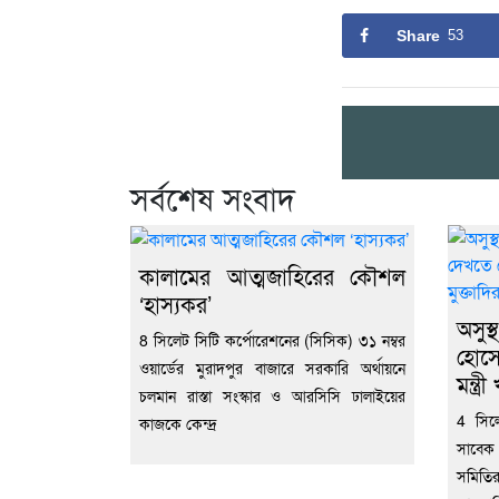
Share
53
সর্বশেষ সংবাদ
কালামের আত্মজাহিরের কৌশল
‘হাস্যকর’
অসুস
8 সিলেট সিটি কর্পোরেশনের (সিসিক) ৩১ নম্বর
হোসে
ওয়ার্ডের মুরাদপুর বাজারে সরকারি অর্থায়নে
মন্ত্
চলমান রাস্তা সংস্কার ও আরসিসি ঢালাইয়ের
4 সিলেট
কাজকে কেন্দ্র
সাবেক 
সমিতির