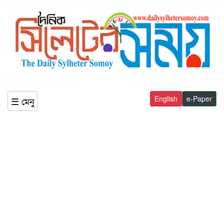
English
e-Paper
☰ মেনু