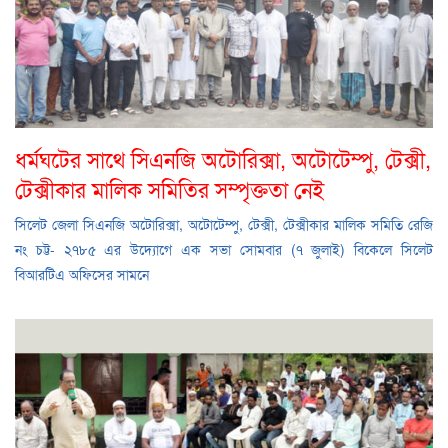
ধর্মঘটের সাথে সিএনজি অটোরিক্সা, অটোটেম্পু, টেক্সী,
টেক্সীকার মালিক সমিতির সম্পৃক্ততা নেই
সিলেট জেলা সিএনজি অটোরিক্সা, অটোটেম্পু, টেক্সী, টেক্সীকার মালিক সমিতি রেজি
নং চট্ট- ২৭৮৫ এর উদ্যোগে এক সভা সোমবার (৭ জুলাই) বিকেলে সিলেট
বিআরটিএ অফিসের সামনে