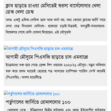
ক্লাব ছাড়তে চাওয়া মেসিতেই ভরসা বার্সেলোনার খেলা
ডেস্ক খেলা ডেস্ক
অথচ একটু এদিক-সেদিক হলে আজ বার্সা নয়, অন্য কোনো ক্লাবের জার্সি গায়ে
দেখা যেত লিওনেল মেসিকে। হাজারো চড়াই-উতরাই, অসন্তুষ্টি-সমালোচনা-
বিষেদ্গার শেষে মেসি ঘোষণা দিয়েছেন, এই মৌসুমটা
আগামী মৌসুমে পিএসজি ছাড়তে চান এমবাপ্পে
ইতোমধ্যে শুরু হয়ে গেছে ফ্রেঞ্চ লিগ ওয়ানের ২০২০/২১ মৌসুম। নতুন অভিযান
শুরু করে প্রথম ম্যাচেই হেরেছে গত আসরের চ্যাম্পিয়ন প্যারিস সেন্ট জার্মেই
(পিএসজি)। অবশ্য ম্যাচটিতে
পর্তুগালের জার্সিতে রোনালদোর ১০০
খেলাধুলা ডেস্ক : ইতিহাসের দ্বিতীয় ফুটবলার এবং প্রথম ইউরোপীয় ফুটবলার