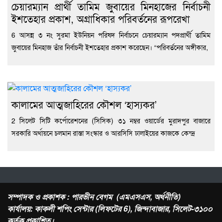
চেয়ারম্যান প্রার্থী তামিম জুবায়ের মিনহাজের নির্বাচনী
ইশতেহার প্রকাশ, অগ্রাধিকার পরিবর্তনের রূপরেখা
6 আসন্ন ৩ নং সুরমা ইউনিয়ন পরিষদ নির্বাচনে চেয়ারম্যান পদপ্রার্থী তামিম
জুবায়ের মিনহাজ তাঁর নির্বাচনী ইশতেহার প্রকাশ করেছেন। “পরিবর্তনের অঙ্গীকার,
কালামের আত্মজাহিরের কৌশল ‘হাস্যকর’
2 সিলেট সিটি কর্পোরেশনের (সিসিক) ৩১ নম্বর ওয়ার্ডের মুরাদপুর বাজারে
সরকারি অর্থায়নে চলমান রাস্তা সংস্কার ও আরসিসি ঢালাইয়ের কাজকে কেন্দ্র
সম্পাদক ও প্রকাশক : পারভীন বেগম (এমএসএস, অর্থনীতি)
কার্যালয়: কাকলী শপিং সেন্টার (লিফটের 6), জিন্দাবাজার, সিলেট-৩১০০
কর্তৃক প্রকাশিত।