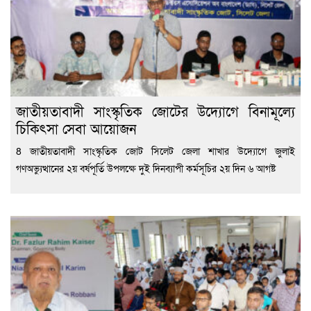
জাতীয়তাবাদী সাংস্কৃতিক জোটের উদ্যোগে বিনামূল্যে
চিকিৎসা সেবা আয়োজন
8 জাতীয়তাবাদী সাংস্কৃতিক জোট সিলেট জেলা শাখার উদ্যোগে জুলাই
গণঅভ্যুত্থানের ২য় বর্ষপূর্তি উপলক্ষে দুই দিনব্যাপী কর্মসূচির ২য় দিন ৬ আগষ্ট