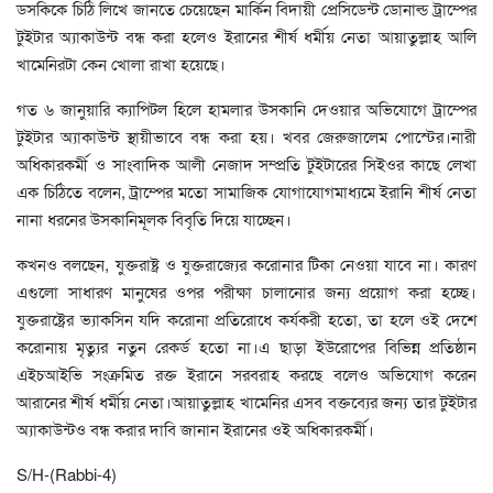
ডসকিকে চিঠি লিখে জানতে চেয়েছেন মার্কিন বিদায়ী প্রেসিডেন্ট ডোনাল্ড ট্রাম্পের
টুইটার অ্যাকাউন্ট বন্ধ করা হলেও ইরানের শীর্ষ ধর্মীয় নেতা আয়াতুল্লাহ আলি
খামেনিরটা কেন খোলা রাখা হয়েছে।
গত ৬ জানুয়ারি ক্যাপিটল হিলে হামলার উসকানি দেওয়ার অভিযোগে ট্রাম্পের
টুইটার অ্যাকাউন্ট স্থায়ীভাবে বন্ধ করা হয়। খবর জেরুজালেম পোস্টের।নারী
অধিকারকর্মী ও সাংবাদিক আলী নেজাদ সম্প্রতি টুইটারের সিইওর কাছে লেখা
এক চিঠিতে বলেন, ট্রাম্পের মতো সামাজিক যোগাযোগমাধ্যমে ইরানি শীর্ষ নেতা
নানা ধরনের উসকানিমূলক বিবৃতি দিয়ে যাচ্ছেন।
কখনও বলছেন, যুক্তরাষ্ট্র ও যুক্তরাজ্যের করোনার টিকা নেওয়া যাবে না। কারণ
এগুলো সাধারণ মানুষের ওপর পরীক্ষা চালানোর জন্য প্রয়োগ করা হচ্ছে।
যুক্তরাষ্ট্রের ভ্যাকসিন যদি করোনা প্রতিরোধে কর্যকরী হতো, তা হলে ওই দেশে
করোনায় মৃত্যুর নতুন রেকর্ড হতো না।এ ছাড়া ইউরোপের বিভিন্ন প্রতিষ্ঠান
এইচআইভি সংক্রমিত রক্ত ইরানে সরবরাহ করছে বলেও অভিযোগ করেন
আরানের শীর্ষ ধর্মীয় নেতা।আয়াতুল্লাহ খামেনির এসব বক্তব্যের জন্য তার টুইটার
অ্যাকাউন্টও বন্ধ করার দাবি জানান ইরানের ওই অধিকারকর্মী।
S/H-(Rabbi-4)