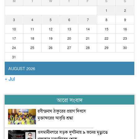
M
T
W
T
F
S
S
1
2
3
4
5
6
7
8
9
10
11
12
13
14
15
16
17
18
19
20
21
22
23
24
25
26
27
28
29
30
31
AUGUST 2026
« Jul
আরো সংবাদ
রবীন্দ্রনাথ ঠাকুরের প্রয়াণ দিবসে
মুক্তাক্ষরের আবৃত্তি শ্রদ্ধা
ওসমানীনগরে সড়ক দুর্ঘটনায় ৯ জনের মৃত্যুতে
খন্দকার মুক্তাদিরের শোক