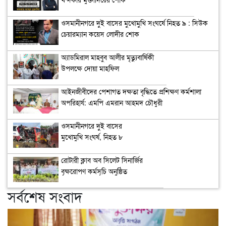
ওসমানীনগরে দুই বাসের মুখোমুখি সংঘর্ষে নিহত ৯ : সিউক
চেয়ারম্যান কয়েস লোদীর শোক
অ্যাডমিরাল মাহবুব আলীর মৃত্যুবার্ষিকী
উপলক্ষে দোয়া মাহফিল
‎আইনজীবীদের পেশাগত দক্ষতা বৃদ্ধিতে প্রশিক্ষণ কর্মশালা
অপরিহার্য: এমপি এমরান আহমদ চৌধুরী
ওসমানীনগরে দুই বাসের
মুখোমুখি সংঘর্ষ, নিহত ৮
রোটারী ক্লাব অব সিলেট সিনার্জির
বৃক্ষরোপণ কর্মসূচি অনুষ্ঠিত
সর্বশেষ সংবাদ