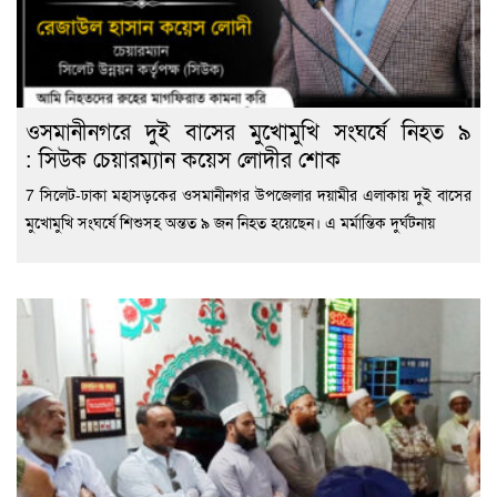
ওসমানীনগরে দুই বাসের মুখোমুখি সংঘর্ষে নিহত ৯
: সিউক চেয়ারম্যান কয়েস লোদীর শোক
7 সিলেট-ঢাকা মহাসড়কের ওসমানীনগর উপজেলার দয়ামীর এলাকায় দুই বাসের
মুখোমুখি সংঘর্ষে শিশুসহ অন্তত ৯ জন নিহত হয়েছেন। এ মর্মান্তিক দুর্ঘটনায়