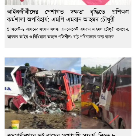
‎আইনজীবীদের পেশাগত দক্ষতা বৃদ্ধিতে প্রশিক্ষণ
কর্মশালা অপরিহার্য: এমপি এমরান আহমদ চৌধুরী
5 ‎সিলেট-৬ আসনের সংসদ সদস্য এডভোকেট এমরান আহমদ চৌধুরী বলেছেন,
আয়কর আইন ও বিধিমালা অত্যন্ত গতিশীল। রাষ্ট্র পরিচালনার জন্য রাজস্ব
ওসমানীনগরে দুই বাসের মুখোমুখি সংঘর্ষ, নিহত ৮