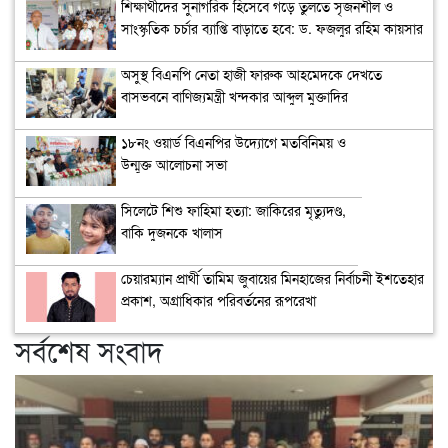
শিক্ষার্থীদের সুনাগরিক হিসেবে গড়ে তুলতে সৃজনশীল ও
সাংস্কৃতিক চর্চার ব্যাপ্তি বাড়াতে হবে: ড. ফজলুর রহিম কায়সার
অসুস্থ বিএনপি নেতা হাজী ফারুক আহমেদকে দেখতে
বাসভবনে বাণিজ্যমন্ত্রী খন্দকার আব্দুল মুক্তাদির
১৮নং ওয়ার্ড বিএনপির উদ্যোগে মতবিনিময় ও
উন্মুক্ত আলোচনা সভা
সিলেটে শিশু ফাহিমা হত্যা: জাকিরের মৃত্যুদণ্ড,
বাকি দুজনকে খালাস
চেয়ারম্যান প্রার্থী তামিম জুবায়ের মিনহাজের নির্বাচনী ইশতেহার
প্রকাশ, অগ্রাধিকার পরিবর্তনের রূপরেখা
সর্বশেষ সংবাদ