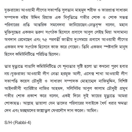
যুক্তরাজ্যে আওয়ামী লীগের সভাপতি সুলতান মাহমুদ শরীফ ও ভারপ্রাপ্ত সাধারন
সম্পাদক নইম উদ্দিন রিয়াজ এক বিবৃতিতে গভীর শোক ও শোক সন্তপ্ত
পরিবারের প্রতি আন্তরিক সমবেদনা জানিয়েছেন।নেতৃবৃন্দ বলেন, মহান
মুক্তিযুদ্ধের একজন তরুণ সংগঠক হিসেবে প্রবাসে আবুল লেইছ মিয়া অসামান্য
অবদান রেখেছেন এবং ৭৫ পরবর্তী জাতীয় দুঃসময়ে প্রবাসে আওয়ামী লীগের
একজন দক্ষ সংগঠক হিসেবে কাজ করে গেছেন। তিনি একজন স্পষ্টবাদি মানুষ
হিসেব কমিউনিটিতে পরিচিত ছিলেন।
তার মৃত্যুতে বাঙালি কমিউনিটিতে যে শূন্যতার সৃষ্টি হলো তা কখনো পুরণ হবার
নয়।যুক্তরাজ্য আওয়ামী লীগ নেতা হরমুজ আলী, এসেক্স শাখা আওয়ামী লীগ
সভাপতি কয়েস চৌধুরী ও সাধারণ সম্পাদক মোহাম্মেদ নাজিমুদ্দিন, বিশিষ্ট
আইনজীবী ব্যারিষ্টার নাজির আহমদ, সলিসিটর আবুল কালাম চৌধুরী প্রমুখ
গভীর শোক প্রকাশ করে বলেন, একই দিনে দুই ভায়ের মুত্যুতে আমরা
শোকাহত। আল্লাহ তায়ালা যেন তাদের পরিবারের সবাইকে ধৈর্য ধরার ক্ষমতা
দেন এবং মরহুমদের জান্নাতুল ফেরদৌস দান করেন। আমিন।
S/H-(Rabbi-4)