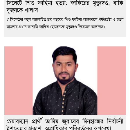
সিলেটে শিশু ফাহিমা হত্যা: জাকিরের মৃত্যুদণ্ড, বাকি
দুজনকে খালাস
7 সিলেটের বহুল আলোচিত চার বছরের শিশু ফাহিমা আক্তারকে ধর্ষণচেষ্টা ও হত্যা
মামলায় প্রধান আসামি জাকির হোসেনকে মৃত্যুদণ্ড দিয়েছেন আদালত।
চেয়ারম্যান প্রার্থী তামিম জুবায়ের মিনহাজের নির্বাচনী
ইশতেহার প্রকাশ, অগ্রাধিকার পরিবর্তনের রূপরেখা