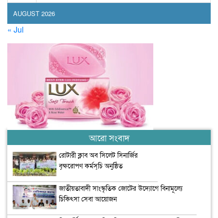
AUGUST 2026
« Jul
আরো সংবাদ
রোটারী ক্লাব অব সিলেট সিনার্জির
বৃক্ষরোপণ কর্মসূচি অনুষ্ঠিত
জাতীয়তাবাদী সাংস্কৃতিক জোটের উদ্যোগে বিনামূল্যে
চিকিৎসা সেবা আয়োজন