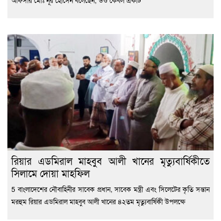
অফিসার মোঃ নূর হোসেন বলেছেন, উশু কেবল একটি
রিয়ার এডমিরাল মাহবুব আলী খানের মৃত্যুবার্ষিকীতে
সিলামে দোয়া মাহফিল
5 বাংলাদেশের নৌবাহিনীর সাবেক প্রধান, সাবেক মন্ত্রী এবং সিলেটের কৃতি সন্তান
মরহুম রিয়ার এডমিরাল মাহবুব আলী খানের ৪২তম মৃত্যুবার্ষিকী উপলক্ষে