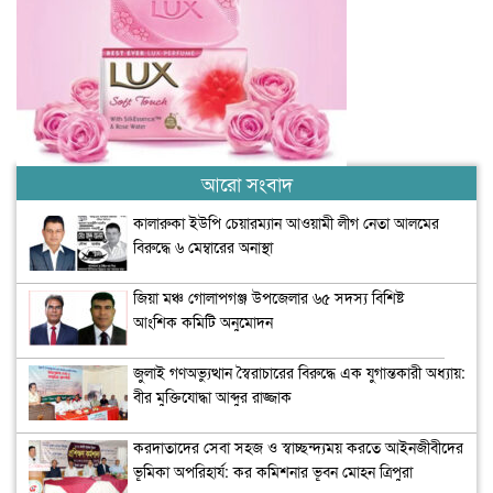
আরো সংবাদ
কালারুকা ইউপি চেয়ারম্যান আওয়ামী লীগ নেতা আলমের
বিরুদ্ধে ৬ মেম্বারের অনাস্থা
জিয়া মঞ্চ গোলাপগঞ্জ উপজেলার ৬৫ সদস্য বিশিষ্ট
আংশিক কমিটি অনুমোদন
জুলাই গণঅভ্যুত্থান স্বৈরাচারের বিরুদ্ধে এক যুগান্তকারী অধ্যায়:
বীর মুক্তিযোদ্ধা আব্দুর রাজ্জাক
করদাতাদের সেবা সহজ ও স্বাচ্ছন্দ্যময় করতে আইনজীবীদের
ভূমিকা অপরিহার্য: কর কমিশনার ভূবন মোহন ত্রিপুরা