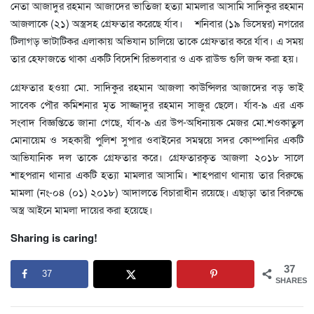
নেতা আজাদুর রহমান আজাদের ভাতিজা হত্যা মামলার আসামি সাদিকুর রহমান
আজলাকে (২১) অস্ত্রসহ গ্রেফতার করেছে র্যাব। শনিবার (১৯ ডিসেম্বর) নগরের
টিলাগড় ভাটাটিকর এলাকায় অভিযান চালিয়ে তাকে গ্রেফতার করে র্যাব। এ সময়
তার হেফাজতে থাকা একটি বিদেশি রিভলবার ও এক রাউন্ড গুলি জব্দ করা হয়।
গ্রেফতার হওয়া মো. সাদিকুর রহমান আজলা কাউন্সিলর আজাদের বড় ভাই
সাবেক পৌর কমিশনার মৃত সাজ্জাদুর রহমান সাজুর ছেলে। র্যাব-৯ এর এক
সংবাদ বিজ্ঞপ্তিতে জানা গেছে, র্যাব-৯ এর উপ-অধিনায়ক মেজর মো.শওকাতুল
মোনায়েম ও সহকারী পুলিশ সুপার ওবাইনের সমন্বয়ে সদর কোম্পানির একটি
আভিযানিক দল তাকে গ্রেফতার করে। গ্রেফতারকৃত আজলা ২০১৮ সালে
শাহপরান থানার একটি হত্যা মামলার আসামি। শাহপরাণ থানায় তার বিরুদ্ধে
মামলা (নং-০৪ (০১) ২০১৮) আদালতে বিচারাধীন রয়েছে। এছাড়া তার বিরুদ্ধে
অস্ত্র আইনে মামলা দায়ের করা হয়েছে।
Sharing is caring!
37
37
SHARES