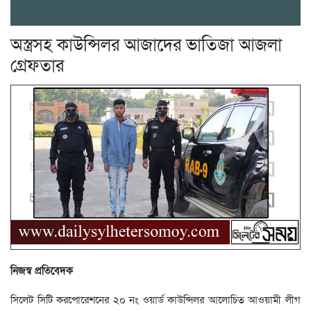
অস্ত্রসহ কাউন্সিলর আজাদের ভাতিজা আজলা
গ্রেফতার
নিজস্ব প্রতিবেদক
সিলেট সিটি করপোরেশনের ২০ নং ওয়ার্ড কাউন্সিলর আলোচিত আওয়ামী লীগ