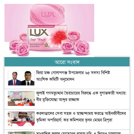
আরো সংবাদ
জিয়া মঞ্চ গোলাপগঞ্জ উপজেলার ৬৫ সদস্য বিশিষ্ট
আংশিক কমিটি অনুমোদন
জুলাই গণঅভ্যুত্থান স্বৈরাচারের বিরুদ্ধে এক যুগান্তকারী অধ্যায়:
বীর মুক্তিযোদ্ধা আব্দুর রাজ্জাক
করদাতাদের সেবা সহজ ও স্বাচ্ছন্দ্যময় করতে আইনজীবীদের
ভূমিকা অপরিহার্য: কর কমিশনার ভূবন মোহন ত্রিপুরা
সাংবাদিক দুলাল হোসেনের বাসায় চুরি, ৪ দিনেও মালামাল