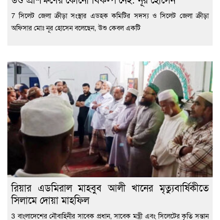
7 সিলেট জেলা ক্রীড়া সংস্থার এডহক কমিটির সদস্য ও সিলেট জেলা ক্রীড়া
অফিসার মোঃ নূর হোসেন বলেছেন, উশু কেবল একটি
রিয়ার এডমিরাল মাহবুব আলী খানের মৃত্যুবার্ষিকীতে
সিলামে দোয়া মাহফিল
3 বাংলাদেশের নৌবাহিনীর সাবেক প্রধান, সাবেক মন্ত্রী এবং সিলেটের কৃতি সন্তান