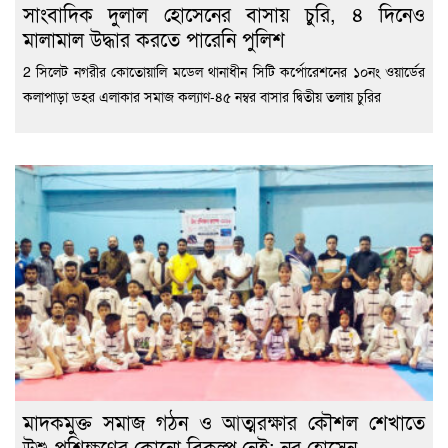
সাংবাদিক দুলাল হোসেনের বাসায় চুরি, ৪ দিনেও
মালামাল উদ্ধার করতে পারেনি পুলিশ
2 সিলেট নগরীর কোতোয়ালি মডেল থানাধীন সিটি কর্পোরেশনের ১০নং ওয়ার্ডের
কলাপাড়া ডহর এলাকার সমাজ কল্যাণ-৪৫ নম্বর বাসার দ্বিতীয় তলায় চুরির
মাদকমুক্ত সমাজ গঠন ও আত্মরক্ষার কৌশল শেখাতে
উশু প্রশিক্ষণের কোনো বিকল্প নেই: নূর হোসেন