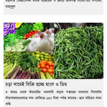
মহানগর স্বেচ্ছাসেবক দলের আহ্বায়ক ও হৃদয়ে জকিগঞ্জ সিলেট-এর উপদেষ্টা
মাহবুবুল
চড়া দামেই বিক্রি হচ্ছে মাংস ও ডিম
4 ভারত থেকে কাঁচামরিচ আমদানি বাড়ায় সপ্তাহের ব্যবধানে সিলেটের
কাঁচাবাজারগুলোতে দাম কেজিতে ১৫০ টাকা পর্যন্ত কমেছে। তবে মরিচের দামে
স্বস্তি