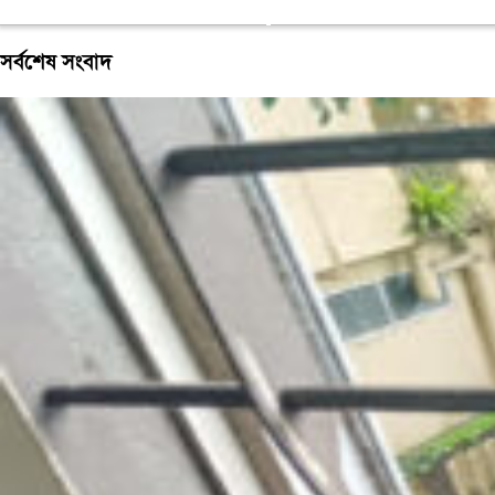
দামেই
বিক্রি
হচ্ছে
সর্বশেষ সংবাদ
মাংস
ও
ডিম