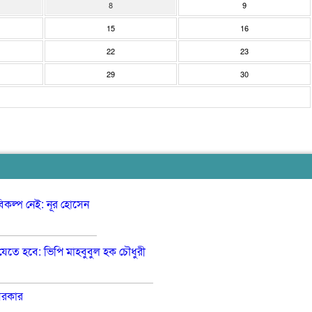
8
9
15
16
22
23
29
30
মাদকমুক্ত
সমাজ
গঠন
ও
সমাজের
আত্মরক্ষার
পিছিয়ে
কৌশল
পড়া
পণ্য
শেখাতে
দরিদ্র