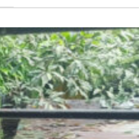
পরিবহন
উশু
মানুষের
সেক্টরের
প্রশিক্ষণের
পাশে
মাফিয়া
কোনো
দাড়িয়ে
আবু
বিকল্প
আমাদের
সরকার
নেই:
কাজ
নূর
করে
হোসেন
যেতে
হবে:
ভিপি
মাহবুবুল
হক
চৌধুরী