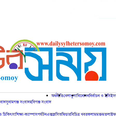
অর্থনীতি
খেলাধুলা
বিনোদন
নির্বাচন ও ইসি
ইস
বাদ
সুনামগঞ্জ সংবাদ
হবিগঞ্জ সংবাদ
্য ও চিকিৎসা
শিক্ষা-ক্যাম্পাস
পর্যটন
এক্সক্লুসিভ
ফিচার
বিচিত্র খবর
কলাম
মুক্তমত
লাইফ