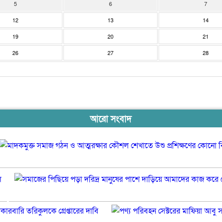
5
6
7
12
13
14
19
20
21
26
27
28
আরো সংবাদ
রিয়ার
এডমিরাল
মাহবুব
ট্রান্সপোর্ট
আলী