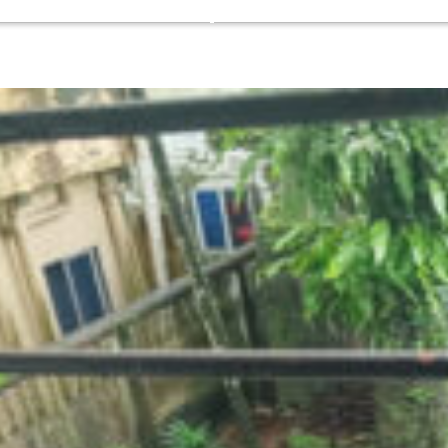
থেকে
খানের
বিতাড়িত
মৃত্যুবার্ষিকীতে
চোরাকারবারি
সিলামে
তরিকুলকে
দোয়া
গ্রেপ্তারের
মাহফিল
দাবি