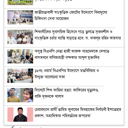
জাতীয়তাবাদী সাংস্কৃতিক জোটের উদ্যোগে বিনামূল্যে
চিকিৎসা সেবা আয়োজন
শিক্ষার্থীদের সুনাগরিক হিসেবে গড়ে তুলতে সৃজনশীল ও
সাংস্কৃতিক চর্চার ব্যাপ্তি বাড়াতে হবে: ড. ফজলুর রহিম কায়সার
অসুস্থ বিএনপি নেতা হাজী ফারুক আহমেদকে দেখতে
বাসভবনে বাণিজ্যমন্ত্রী খন্দকার আব্দুল মুক্তাদির
১৮নং ওয়ার্ড বিএনপির উদ্যোগে মতবিনিময় ও
উন্মুক্ত আলোচনা সভা
সিলেটে শিশু ফাহিমা হত্যা: জাকিরের মৃত্যুদণ্ড,
বাকি দুজনকে খালাস
চেয়ারম্যান প্রার্থী তামিম জুবায়ের মিনহাজের নির্বাচনী ইশতেহার
প্রকাশ, অগ্রাধিকার পরিবর্তনের রূপরেখা