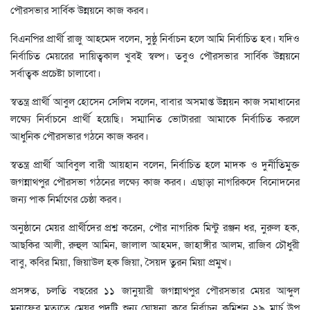
পৌরসভার সার্বিক উন্নয়নে কাজ করব।
বিএনপির প্রার্থী রাজু আহমেদ বলেন, সুষ্ঠু নির্বাচন হলে আমি নির্বাচিত হব। যদিও
নির্বাচিত মেয়রের দায়িত্বকাল খুবই স্বল্প। তবুও পৌরসভার সার্বিক উন্নয়নে
সর্বাত্বক প্রচেষ্টা চালাবো।
স্বতন্ত্র প্রার্থী আবুল হোসেন সেলিম বলেন, বাবার অসমাপ্ত উন্নয়ন কাজ সমাধানের
লক্ষ্যে নির্বাচনে প্রার্থী হয়েছি। সম্মানিত ভোটাররা আমাকে নির্বাচিত করলে
আধুনিক পৌরসভার গঠনে কাজ করব।
স্বতন্ত্র প্রার্থী আবিবুল বারী আয়হান বলেন, নির্বাচিত হলে মাদক ও দুর্নীতিমুক্ত
জগন্নাথপুর পৌরসভা গঠনের লক্ষ্যে কাজ করব। এছাড়া নাগরিকদে বিনোদনের
জন্য পাক নির্মাণের চেষ্ঠা করব।
অনুষ্ঠানে মেয়র প্রার্থীদের প্রশ্ন করেন, পৌর নাগরিক মিন্টু রঞ্জন ধর, নুরুল হক,
আছকির আলী, রুহুল আমিন, জালাল আহমদ, জাহাঙ্গীর আলম, রাজিব চৌধুরী
বাবু, কবির মিয়া, জিয়াউল হক জিয়া, সৈয়দ তুরন মিয়া প্রমুখ।
প্রসঙ্গত, চলতি বছরের ১১ জানুয়ারী জগন্নাথপুর পৌরসভার মেয়র আব্দুল
মনাফের মৃত্যুতে মেয়র পদটি শুন্য ঘোষনা করে নির্বাচন কমিশন ২৯ মার্চ উপ