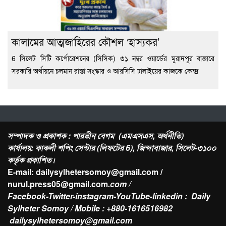
কালামের আত্মজাহিরের কৌশল ‘হাস্যকর’
6 সিলেট সিটি কর্পোরেশনের (সিসিক) ৩১ নম্বর ওয়ার্ডের মুরাদপুর বাজারে
সরকারি অর্থায়নে চলমান রাস্তা সংস্কার ও আরসিসি ঢালাইয়ের কাজকে কেন্দ্র
সম্পাদক ও প্রকাশক : পারভীন বেগম (এমএসএস, অর্থনীতি)
কার্যালয়: কাকলী শপিং সেন্টার (লিফটের 6), জিন্দাবাজার, সিলেট-৩১০০
কর্তৃক প্রকাশিত।
E-mail: dailysylhetersomoy@gmail.com /
nurul.press05@gmail.com
.com /
Facebook-Twitter-instagram-YouTube-linkedin : Daily
Sylheter Somoy / Mobile : +880-1616516982
dailysylhetersomoy@gmail.com