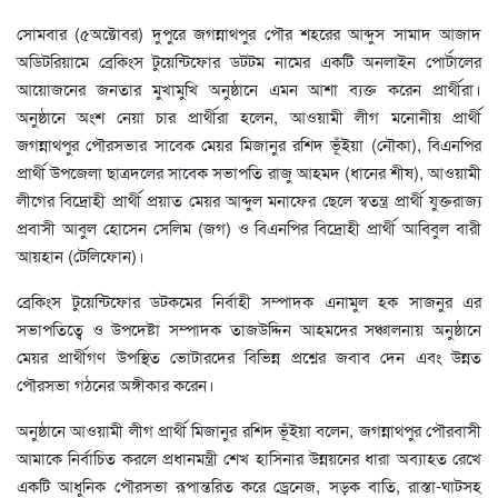
সোমবার (৫অক্টোবর) দুপুরে জগন্নাথপুর পৌর শহরের আব্দুস সামাদ আজাদ
অডিটরিয়ামে ব্রেকিংস টুয়েন্টিফোর ডটটম নামের একটি অনলাইন পোর্টালের
আয়োজনের জনতার মুখামুখি অনুষ্ঠানে এমন আশা ব্যক্ত করেন প্রার্থীরা।
অনুষ্ঠানে অংশ নেয়া চার প্রার্থীরা হলেন, আওয়ামী লীগ মনোনীয় প্রার্থী
জগন্নাথপুর পৌরসভার সাবেক মেয়র মিজানুর রশিদ ভূঁইয়া (নৌকা), বিএনপির
প্রার্থী উপজেলা ছাত্রদলের সাবেক সভাপতি রাজু আহমদ (ধানের শীষ), আওয়ামী
লীগের বিদ্রোহী প্রার্থী প্রয়াত মেয়র আব্দুল মনাফের ছেলে স্বতন্ত্র প্রার্থী যুক্তরাজ্য
প্রবাসী আবুল হোসেন সেলিম (জগ) ও বিএনপির বিদ্রোহী প্রার্থী আবিবুল বারী
আয়হান (টেলিফোন)।
ব্রেকিংস টুয়েন্টিফোর ডটকমের নির্বাহী সম্পাদক এনামুল হক সাজনুর এর
সভাপতিত্বে ও উপদেষ্টা সম্পাদক তাজউদ্দিন আহমদের সঞ্চালনায় অনুষ্ঠানে
মেয়র প্রার্থীগণ উপস্থিত ভোটারদের বিভিন্ন প্রশ্নের জবাব দেন এবং উন্নত
পৌরসভা গঠনের অঙ্গীকার করেন।
অনুষ্ঠানে আওয়ামী লীগ প্রার্থী মিজানুর রশিদ ভূঁইয়া বলেন, জগন্নাথপুর পৌরবাসী
আমাকে নির্বাচিত করলে প্রধানমন্ত্রী শেখ হাসিনার উন্নয়নের ধারা অব্যাহত রেখে
একটি আধুনিক পৌরসভা রূপান্তরিত করে ড্রেনেজ, সড়ক বাতি, রাস্তা-ঘাটসহ