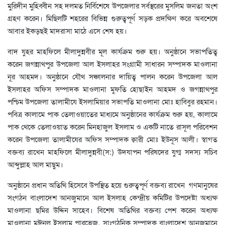
মুরিদীন মুহিব্বীন সহ দলমত নির্বিশেষে উপজেলার সর্বস্থরের মুসলিম জনতা অংশ
গ্রহণ করেন। মিছিলটি শহরের বিভিন্ন গুরুত্বপূর্ণ সড়ক প্রদক্ষিণ করে অবশেষে
আবার ইকড়ছই মাদরাসা মাঠে এসে শেষ হয়।
বাদ যুহর মাহফিলে মীলাদুন্নবীর মূল কার্যক্রম শুরু হয়। অনুষ্ঠানে সভাপতিত্ব
করেন জগন্নাথপুর উপজেলা আল ইসলাহর সংগ্রামী সাধারন সম্পাদক মাওলানা
নূর আহমদ। অনুষ্ঠানে যৌথ সঞ্চালনার দায়িত্ব পালন করেন উপজেলা আল
ইসলাহর অফিস সম্পাদক মাওলানা মুফতি হোছাইন আহমদ ও জগন্নাথপুর
পশ্চিম উপজেলা তালামীযে ইসলামিয়ার সভাপতি মাওলানা মোঃ হাবিবুর রহমান।
পবিত্র কালামে পাক তেলাওয়াতের মাধ্যমে অনুষ্ঠানের কার্যক্রম শুরু হয়, কালামে
পাক থেকে তেলাওয়াত করেন মিনহাজুল ইসলাম ও একটি নাতে রাসূল পরিবেশন
করেন উপজেলা তালামীযের অফিস সম্পাদক ক্বারী মোঃ ইউনূস আলী। স্বাগত
বক্তব্য রাখেন মাহফিলে মীলাদুন্নবী(স:) উদযাপন পরিষদের যুগ্ম সদস্য সচিব
আব্দুল্লাহ আল মাছুম।
অনুষ্ঠানে প্রধান অতিথি হিসেবে উপস্থিত হয়ে গুরুত্বপূর্ণ বক্তব্য রাখেন গণমানুষের
সংগঠন বাংলাদেশ আনজুমানে আল ইসলাহ কেন্দ্রীয় কমিটির উপদেষ্টা অধ্যক্ষ
মাওলানা ছমির উদ্দিন সাহেব। বিশেষ অতিথির বক্তব্য পেশ করেন অধ্যক্ষ
মাওলানা মঈনুল ইসলাম পারভেজ, সাংগঠনিক সম্পাদক বাংলাদেশ আনজুমানে