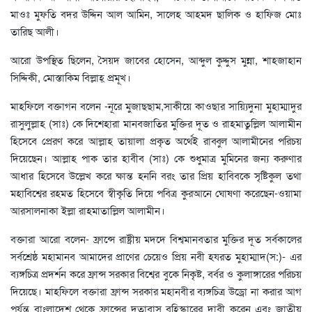
মাওঃ মুফতি বদর উদ্দিন আল আমিন, সালেহ আহমদ ছালিক ও হাফিজ মোঃ
তারিছ আলী।
আরো উপস্থিত ছিলেন, সৈয়দ জাবের হোসেন, আব্দুল কুদ্দুস মুন্না, শাহজাহান
সিদ্দিকী, মোস্তাকিম বিল্লাহ্ প্রমূখ।
মাহফিলে বক্তাগন বলেন -নূরে মুজাছছাম,সাকীয়ে কাওছার সায়্যিদুনা মুহাম্মাদুর
রাসুলুল্লাহ (সাঃ) কে দিশেহারা মানবজাতির মুক্তির দূত ও রাহমাতুল্লিল আলামীন
হিসেবে প্রেরণ করে আল্লাহ তায়ালা প্রকৃত অর্থেই রাব্বুল আলামীনের পরিচয়
দিয়েছেন। আল্লাহ পাক তার হাবীব (সাঃ) কে শুধুমাত্র মুমিনের জন্য করুণার
আধার হিসেবে উল্লেখ করে ক্ষান্ত হননি বরং তার প্রিয় হাবিবকে সৃষ্টিকুল তথা
মহাবিশ্বের রহমত হিসেবে স্বীকৃতি দিয়ে পবিত্র কুরআনে ঘোষণা করেছেন-ওয়ামা
আরসালনাকা ইল্লা রাহমাতাল্লিল আলামীন।
বক্তারা আরো বলেন- ফ্রান্সে রাষ্ট্রীয় মদদে বিশ্বমানবতার মুক্তির দূত সর্বকালের
সর্বশ্রেষ্ঠ মহামানব আমাদের প্রাণের চেয়েও প্রিয় নবী হযরত মুহাম্মাদ(স:)- এর
ব্যঙ্গচিত্র প্রদর্শন করে ফ্রান্স সরকার বিশ্বের বুকে নিকৃষ্ট, বর্বর ও কুলাঙ্গারের পরিচয়
দিয়েছে। মাহফিলে বক্তারা ফ্রান্স সরকার মহানবীর ব্যঙ্গচিত্র উড্রো না করার আগ
পর্যন্ত বাংলাদেশ থেকে ফ্রান্সের দূতাবাস বহিস্কারের দাবী করেন এবং জাতীয়