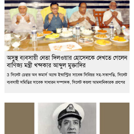
অসুস্থ ব্যবসায়ী নেতা দিলওয়ার হোসেনকে দেখতে গেলেন
বাণিজ্য মন্ত্রী খন্দকার আব্দুল মুক্তাদির
3 সিলেট চেম্বার অব কমার্স অ্যান্ড ইন্ডাস্ট্রির সাবেক সিনিয়র সহ-সভাপতি, সিলেট
ব্যবসায়ী সমিতির সাবেক সাধারন সম্পাদক, সিলেট কয়লা আমদানিকারক গ্রুপের