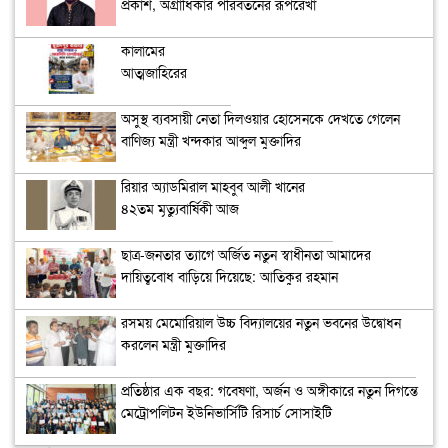
প্রকাশ, অগ্রাধিকার পরিবর্তনের রূপরেখা
কালামের
আত্মজাহিরের
কৌশল ‘হাস্যকর’
অসুস্থ ব্যবসায়ী নেতা দিলওয়ার হোসেনকে দেখতে গেলেন
বাণিজ্য মন্ত্রী খন্দকার আব্দুল মুক্তাদির
রিয়ার অ্যাডমিরাল মাহবুব আলী খানের
৪২তম মৃত্যুবার্ষিকী আজ
ছাত্র-জনতার ত্যাগে অর্জিত নতুন স্বাধীনতা আমাদের
দায়িত্ববোধ বাড়িয়ে দিয়েছে: আতিকুর রহমান
রসময় মেমোরিয়াল উচ্চ বিদ্যালয়ের নতুন ভবনের উদ্বোধন
করলেন মন্ত্রী মুক্তাদির
প্রতিষ্ঠার এক বছর: গবেষণা, অর্জন ও অঙ্গীকারে নতুন দিগন্তে
মেট্রোপলিটন ইউনিভার্সিটি রিসার্চ সোসাইটি