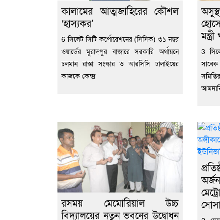
কালামের আত্মজাহিরের কৌশল
অসুস
‘হাস্যকর’
হোসে
মন্ত্
6 সিলেট সিটি কর্পোরেশনের (সিসিক) ৩১ নম্বর
ওয়ার্ডের মুরাদপুর বাজারে সরকারি অর্থায়নে
3 সিলেট
চলমান রাস্তা সংস্কার ও আরসিসি ঢালাইয়ের
সাবেক 
কাজকে কেন্দ্র
সমিতির
আমদানি
প্রত
অর্জ
মেট্র
রসময় মেমোরিয়াল উচ্চ
সোসা
বিদ্যালয়ের নতুন ভবনের উদ্বোধন