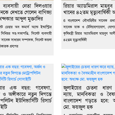
্থ ব্যবসায়ী নেতা দিলওয়ার
রিয়ার অ্যাডমিরাল মাহবু
নকে দেখতে গেলেন বাণিজ্য
খানের ৪২তম মৃত্যুবার্ষিকী
রী খন্দকার আব্দুল মুক্তাদির
6 বাংলাদেশ নৌবাহিনীর সাবেক প্রধ
 চেম্বার অব কমার্স অ্যান্ড ইন্ডাস্ট্রির
সাবেক ডাক ও টেলিযোগাযোগ, যোগ
সিনিয়র সহ-সভাপতি, সিলেট ব্যবসায়ী
কৃষিমন্ত্রী রিয়ার অ্যাডমিরাল মাহবুব আ
 সাবেক সাধারন সম্পাদক, সিলেট কয়লা
৪২তম মৃত্যুবার্ষিকী
কারক গ্রুপের
িষ্ঠার এক বছর: গবেষণা,
জুলাইয়ের চেতনা ধারণ
ন ও অঙ্গীকারে নতুন দিগন্তে
ন্যায়, মানবিকতা ও বৈষম
োপলিটন ইউনিভার্সিটি রিসার্চ
বাংলাদেশ গড়তে হবে: অধ
ইটি
মো. ফয়জুল হক