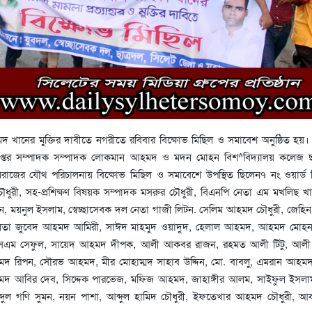
 খানের মুক্তির দাবীতে নগরীতে রবিবার বিক্ষোভ মিছিল ও সমাবেশ অনুষ্ঠিত হয়
প্তর সম্পাদক সম্পাদক লোকমান আহমদ ও মদন মোহন বিশ^বিদ্যালয় কলেজ ছা
াজের যৌথ পরিচালনায় বিক্ষোভ মিছিল ও সমাবেশে উপস্থিত ছিলেন৭ নং ওয়ার্ড 
ধুরী, সহ-প্রশিক্ষণ বিষয়ক সম্পাদক মসরুর চৌধুরী, বিএনপি নেতা এম মখলিছ খা
মান, ময়নুল ইসলাম, স্বেচ্ছাসেবক দল নেতা গাজী লিটন. সেলিম আহমদ চৌধুরী, জেহ
তা জুবেদ আহমদ আমিরী, সাঈদ মাহমুদ ওয়াদুদ, হেলাল আহমদ, আহমদ মোহ
এসএম সেফুল, সায়েদ আহমদ দীপক, আলী আকবর রাজন, রহমত আলী টিটু, আলী
হমদ রিপন, সৌরভ আহমদ, মীর মোহাম্মদ সাহাব উদ্দিন, মো. বাবলু, এমরান আহম
দ আবির দেব, সিদ্দেক পারভেজ, মফিজ আহমদ, জাহাঙ্গীর আলম, সাইফুল ইসলাম
দুল গণি সুমন, নয়ন পাশা, আব্দুল হামিদ চৌধুরী, ইফতেখার আহমদ চৌধুরী, আ