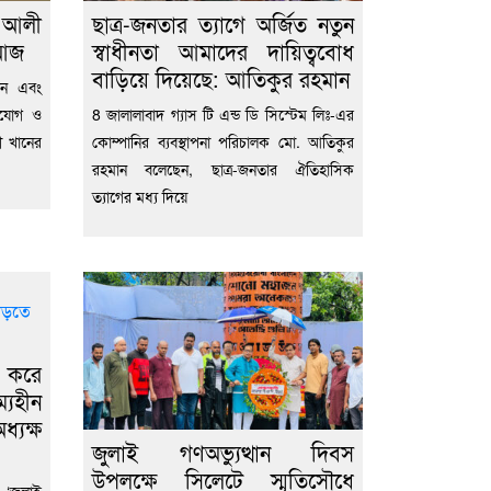
ব আলী
ছাত্র-জনতার ত্যাগে অর্জিত নতুন
 আজ
স্বাধীনতা আমাদের দায়িত্ববোধ
বাড়িয়ে দিয়েছে: আতিকুর রহমান
ান এবং
াযোগ ও
8 জালালাবাদ গ্যাস টি এন্ড ডি সিস্টেম লিঃ-এর
লী খানের
কোম্পানির ব্যবস্থাপনা পরিচালক মো. আতিকুর
রহমান বলেছেন, ছাত্র-জনতার ঐতিহাসিক
ত্যাগের মধ্য দিয়ে
 করে
্যহীন
্যক্ষ
জুলাই গণঅভ্যুত্থান দিবস
উপলক্ষে সিলেটে স্মৃতিসৌধে