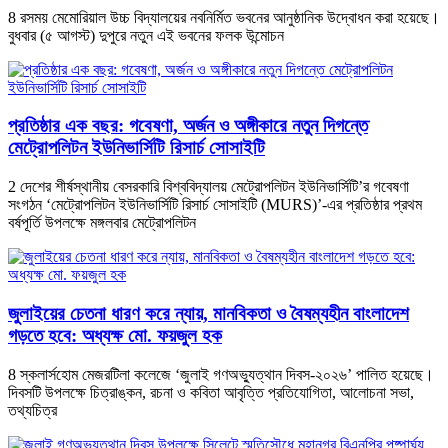
8 রসময় মেমোরিয়াল উচ্চ বিদ্যালয়ের নবনির্মিত ভবনের আনুষ্ঠানিক উদ্বোধন করা হয়েছে।
বুধবার (৫ আগস্ট) দুপুরে নতুন এই ভবনের ফলক উন্মোচন
প্রতিষ্ঠার এক বছর: গবেষণা, অর্জন ও অঙ্গীকারে নতুন দিগন্তে
মেট্রোপলিটন ইউনিভার্সিটি রিসার্চ সোসাইটি
2 দেশের শীর্ষস্থানীয় বেসরকারি বিশ্ববিদ্যালয় মেট্রোপলিটন ইউনিভার্সিটি’র গবেষণা
সংগঠন ‘মেট্রোপলিটন ইউনিভার্সিটি রিসার্চ সোসাইটি (MURS)’-এর প্রতিষ্ঠার প্রথম
বর্ষপূর্তি উপলক্ষে মঙ্গলবার মেট্রোপলিটন
জুলাইয়ের চেতনা ধারণ করে ন্যায়, মানবিকতা ও বৈষম্যহীন বাংলাদেশ
গড়তে হবে: অধ্যক্ষ মো. ফয়জুল হক
8 স্কলার্সহোম মেজরটিলা কলেজে ‘জুলাই গণঅভ্যুত্থান দিবস-২০২৬’ পালিত হয়েছে।
দিবসটি উপলক্ষে চিত্রাঙ্কন, রচনা ও কবিতা আবৃত্তি প্রতিযোগিতা, আলোচনা সভা,
তথ্যচিত্র