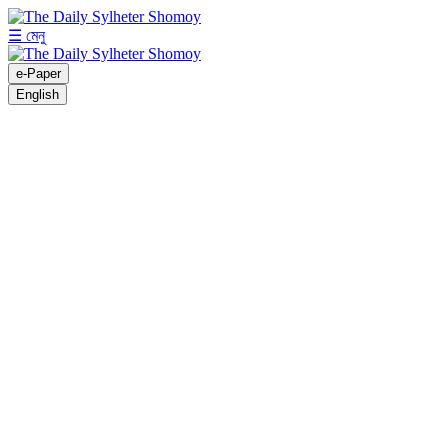
☰ মেনু
e-Paper
English