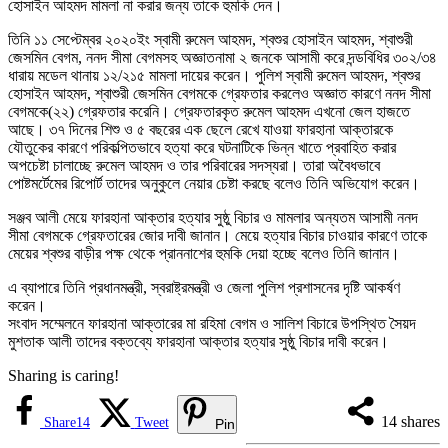
হোসাইন আহমদ মামলা না করার জন্য তাকে হুমকি দেন।
তিনি ১১ সেপ্টেম্বর ২০২০ইং স্বামী রুমেল আহমদ, শ্বশুর হোসাইন আহমদ, শ্বাশুরী
জেসমিন বেগম, ননদ সীমা বেগমসহ অজ্ঞাতনামা ২ জনকে আসামী করে দন্ডবিধির ৩০২/৩৪
ধারায় মডেল থানায় ১২/২১৫ মামলা দায়ের করেন। পুলিশ স্বামী রুমেল আহমদ, শ্বশুর
হোসাইন আহমদ, শ্বাশুরী জেসমিন বেগমকে গ্রেফতার করলেও অজ্ঞাত কারণে ননদ সীমা
বেগমকে(২২) গ্রেফতার করেনি। গ্রেফতারকৃত রুমেল আহমদ এখনো জেল হাজতে
আছে। ৩৭ দিনের শিশু ও ৫ বছরের এক ছেলে রেখে যাওয়া ফারহানা আক্তারকে
যৌতুকের কারণে পরিকল্পিতভাবে হত্যা করে ঘটনাটিকে ভিন্ন খাতে প্রবাহিত করার
অপচেষ্টা চালাচ্ছে রুমেল আহমদ ও তার পরিবারের সদস্যরা। তারা অবৈধভাবে
পোষ্টমর্টেমের রিপোর্ট তাদের অনুকুলে নেয়ার চেষ্টা করছে বলেও তিনি অভিযোগ করেন।
সঞ্জব আলী মেয়ে ফারহানা আক্তার হত্যার সুষ্ঠু বিচার ও মামলার অন্যতম আসামী ননদ
সীমা বেগমকে গ্রেফতারের জোর দাবী জানান। মেয়ে হত্যার বিচার চাওয়ার কারণে তাকে
মেয়ের শ্বশুর বাড়ীর পক্ষ থেকে প্রাননাশের হুমকি দেয়া হচ্ছে বলেও তিনি জানান।
এ ব্যাপারে তিনি প্রধানমন্ত্রী, স্বরাষ্ট্রমন্ত্রী ও জেলা পুলিশ প্রশাসনের দৃষ্টি আকর্ষণ
করেন।
সংবাদ সম্মেলনে ফারহানা আক্তারের মা রহিমা বেগম ও সালিশ বিচারে উপস্থিত সৈয়দ
মুশতাক আলী তাদের বক্তব্যে ফারহানা আক্তার হত্যার সুষ্ঠু বিচার দাবী করেন।
Sharing is caring!
14
shares
Share
14
Tweet
Pin