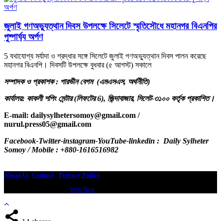
জুলাই গণঅভ্যুত্থান দিবস উপলক্ষে সিলেটে স্মৃতিসৌধে মহানগর বিএনপির
পুষ্পার্ঘ্য অর্পণ
5 যথাযোগ্য মর্যাদা ও শ্রদ্ধার সঙ্গে সিলেটে জুলাই গণঅভ্যুত্থান দিবস পালন করেছে
মহানগর বিএনপি। দিবসটি উপলক্ষে বুধবার (৫ আগস্ট) সকালে
সম্পাদক ও প্রকাশক : পারভীন বেগম (এমএসএস, অর্থনীতি)
কার্যালয়: কাকলী শপিং সেন্টার (লিফটের 6), জিন্দাবাজার, সিলেট-৩১০০ কর্তৃক প্রকাশিত।
E-mail: dailysylhetersomoy@gmail.com /
nurul.press05@gmail.com
.com /
Facebook-Twitter-instagram-YouTube-linkedin : Daily Sylheter
Somoy / Mobile : +880-1616516982
dailysylhetersomoy@gmail.com
About Us
Contact
-
Privacy Policy
Design & Developed by
Web Nest