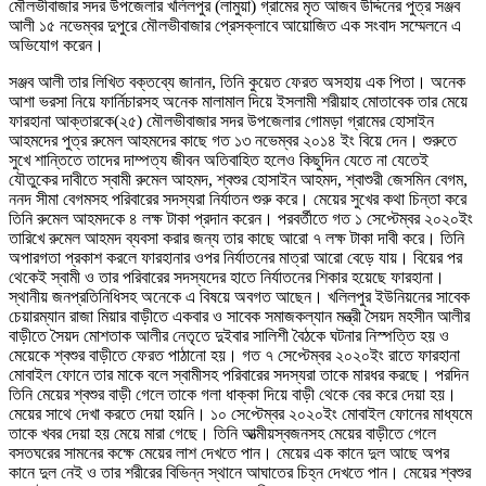
মৌলভীবাজার সদর উপজেলার খলিলপুর (লামুয়া) গ্রামের মৃত আজব উদ্দিনের পুত্র সঞ্জব
আলী ১৫ নভেম্বর দুপুরে মৌলভীবাজার প্রেসক্লাবে আয়োজিত এক সংবাদ সম্মেলনে এ
অভিযোগ করেন।
সঞ্জব আলী তার লিখিত বক্তব্যে জানান, তিনি কুয়েত ফেরত অসহায় এক পিতা। অনেক
আশা ভরসা নিয়ে ফার্নিচারসহ অনেক মালামাল দিয়ে ইসলামী শরীয়াহ মোতাবেক তার মেয়ে
ফারহানা আক্তারকে(২৫) মৌলভীবাজার সদর উপজেলার গোমড়া গ্রামের হোসাইন
আহমদের পুত্র রুমেল আহমদের কাছে গত ১৩ নভেম্বর ২০১৪ ইং বিয়ে দেন। শুরুতে
সুখে শান্তিতে তাদের দাম্পত্য জীবন অতিবাহিত হলেও কিছুদিন যেতে না যেতেই
যৌতুকের দাবীতে স্বামী রুমেল আহমদ, শ্বশুর হোসাইন আহমদ, শ্বাশুরী জেসমিন বেগম,
ননদ সীমা বেগমসহ পরিবারের সদস্যরা নির্যাতন শুরু করে। মেয়ের সুখের কথা চিন্তা করে
তিনি রুমেল আহমদকে ৪ লক্ষ টাকা প্রদান করেন। পরবর্তীতে গত ১ সেপ্টেম্বর ২০২০ইং
তারিখে রুমেল আহমদ ব্যবসা করার জন্য তার কাছে আরো ৭ লক্ষ টাকা দাবী করে। তিনি
অপারগতা প্রকাশ করলে ফারহানার ওপর নির্যাতনের মাত্রা আরো বেড়ে যায়। বিয়ের পর
থেকেই স্বামী ও তার পরিবারের সদস্যদের হাতে নির্যাতনের শিকার হয়েছে ফারহানা।
স্থানীয় জনপ্রতিনিধিসহ অনেকে এ বিষয়ে অবগত আছেন। খলিলপুর ইউনিয়নের সাবেক
চেয়ারম্যান রাজা মিয়ার বাড়ীতে একবার ও সাবেক সমাজকল্যান মন্ত্রী সৈয়দ মহসীন আলীর
বাড়ীতে সৈয়দ মোশতাক আলীর নেতৃতে দুইবার সালিশী বৈঠকে ঘটনার নিস্পত্তি হয় ও
মেয়েকে শ্বশুর বাড়ীতে ফেরত পাঠানো হয়। গত ৭ সেপ্টেম্বর ২০২০ইং রাতে ফারহানা
মোবাইল ফোনে তার মাকে বলে স্বামীসহ পরিবারের সদস্যরা তাকে মারধর করছে। পরদিন
তিনি মেয়ের শ্বশুর বাড়ী গেলে তাকে গলা ধাক্কা দিয়ে বাড়ী থেকে বের করে দেয়া হয়।
মেয়ের সাথে দেখা করতে দেয়া হয়নি। ১০ সেপ্টেম্বর ২০২০ইং মোবাইল ফোনের মাধ্যমে
তাকে খবর দেয়া হয় মেয়ে মারা গেছে। তিনি আত্মীয়স্বজনসহ মেয়ের বাড়ীতে গেলে
বসতঘরের সামনের কক্ষে মেয়ের লাশ দেখতে পান। মেয়ের এক কানে দুল আছে অপর
কানে দুল নেই ও তার শরীরের বিভিন্ন স্থানে আঘাতের চিহ্ন দেখতে পান। মেয়ের শ্বশুর