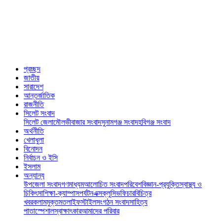
প্রচ্ছদ
জাতীয়
সারাদেশ
আন্তর্জাতিক
রাজনীতি
সিলেট সংবাদ
সিলেট জেলা
মৌলভীবাজার সংবাদ
সুনামগঞ্জ সংবাদ
হবিগঞ্জ সংবাদ
অর্থনীতি
খেলাধুলা
বিনোদন
নির্বাচন ও ইসি
ইসলাম
অন্যান্য
উপজেলা সংবাদ
গণমাধ্যম
আলোচিত সংবাদ
পরিবেশ
বিজ্ঞান-প্রযুক্তি
স্বাস্থ্য ও
চিকিৎসা
শিক্ষা-ক্যাম্পাস
পর্যটন
এক্সক্লুসিভ
ফিচার
বিচিত্র
খবর
কলাম
মুক্তমত
লাইফস্টাইল
সংগঠন সংবাদ
সাহিত্য
পাতা
স্পেশাল
স্বাক্ষাৎকার
আমাদের পরিবার