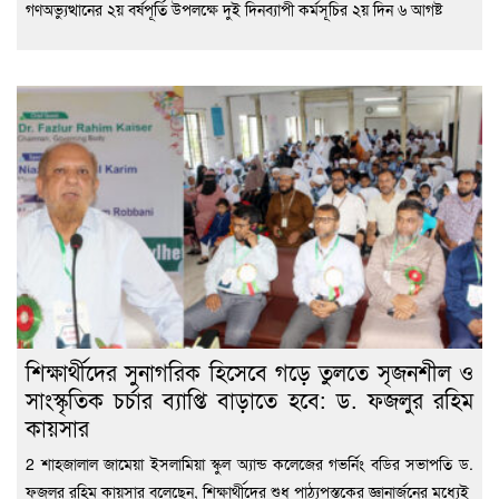
গণঅভ্যুত্থানের ২য় বর্ষপূর্তি উপলক্ষে দুই দিনব্যাপী কর্মসূচির ২য় দিন ৬ আগষ্ট
শিক্ষার্থীদের সুনাগরিক হিসেবে গড়ে তুলতে সৃজনশীল ও
সাংস্কৃতিক চর্চার ব্যাপ্তি বাড়াতে হবে: ড. ফজলুর রহিম
কায়সার
2 শাহজালাল জামেয়া ইসলামিয়া স্কুল অ্যান্ড কলেজের গভর্নিং বডির সভাপতি ড.
ফজলুর রহিম কায়সার বলেছেন, শিক্ষার্থীদের শুধু পাঠ্যপুস্তকের জ্ঞানার্জনের মধ্যেই