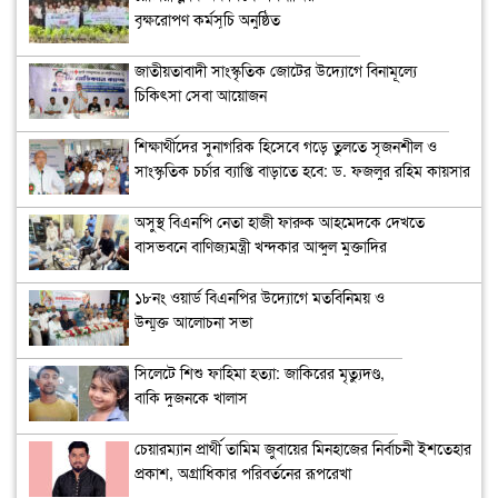
বৃক্ষরোপণ কর্মসূচি অনুষ্ঠিত
জাতীয়তাবাদী সাংস্কৃতিক জোটের উদ্যোগে বিনামূল্যে
চিকিৎসা সেবা আয়োজন
শিক্ষার্থীদের সুনাগরিক হিসেবে গড়ে তুলতে সৃজনশীল ও
সাংস্কৃতিক চর্চার ব্যাপ্তি বাড়াতে হবে: ড. ফজলুর রহিম কায়সার
অসুস্থ বিএনপি নেতা হাজী ফারুক আহমেদকে দেখতে
বাসভবনে বাণিজ্যমন্ত্রী খন্দকার আব্দুল মুক্তাদির
১৮নং ওয়ার্ড বিএনপির উদ্যোগে মতবিনিময় ও
উন্মুক্ত আলোচনা সভা
সিলেটে শিশু ফাহিমা হত্যা: জাকিরের মৃত্যুদণ্ড,
বাকি দুজনকে খালাস
চেয়ারম্যান প্রার্থী তামিম জুবায়ের মিনহাজের নির্বাচনী ইশতেহার
প্রকাশ, অগ্রাধিকার পরিবর্তনের রূপরেখা