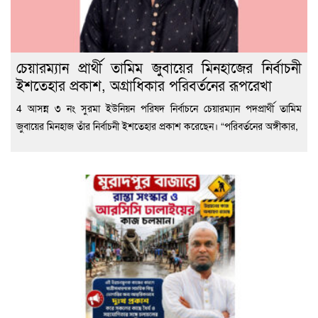
চেয়ারম্যান প্রার্থী তামিম জুবায়ের মিনহাজের নির্বাচনী
ইশতেহার প্রকাশ, অগ্রাধিকার পরিবর্তনের রূপরেখা
4 আসন্ন ৩ নং সুরমা ইউনিয়ন পরিষদ নির্বাচনে চেয়ারম্যান পদপ্রার্থী তামিম
জুবায়ের মিনহাজ তাঁর নির্বাচনী ইশতেহার প্রকাশ করেছেন। “পরিবর্তনের অঙ্গীকার,