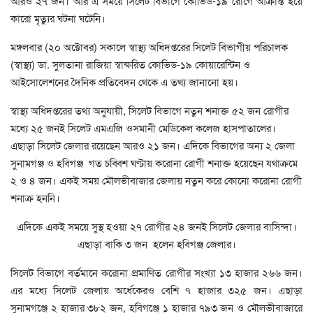
আরও ২৭ জন। আর এ সময়ে সিলেট বিভাগে কোভিড-১৯ রোগে আক্রান্ত হয়ে
কারো মৃত্যুর ঘটনা ঘটেনি।
মঙ্গলবার (২০ অক্টোবর) সকালে স্বাস্থ্য অধিদপ্তরের সিলেট বিভাগীয় পরিচালক
(স্বাস্থ্য) ডা. সুলতানা রাজিয়া স্বাক্ষরিত কোভিড-১৯ কোয়ারেন্টিন ও
আইসোলেশনের দৈনিক প্রতিবেদন থেকে এ তথ্য জানানো হয়।
স্বাস্থ্য অধিদপ্তরের তথ্য অনুযায়ী, সিলেট বিভাগে নতুন শনাক্ত ৫২ জন রোগীর
মধ্যে ২৫ জনই সিলেট এমএজি ওসমানী মেডিকেল কলেজ হাসপাতালের।
এছাড়া সিলেট জেলার রয়েছেন আরও ২১ জন। এদিকে বিভাগের অন্য ২ জেলা
সুনামগঞ্জ ও হবিগঞ্জ গত চব্বিশ ঘণ্টায় করোনা রোগী শনাক্ত হয়েছেন যথাক্রমে
২ ও ৪ জন। একই সময় মৌলভীবাজার জেলায় নতুন করে কোনো করোনা রোগী
শনাক্র হননি।
এদিকে একই সময়ে সুস্থ হওয়া ২৭ রোগীর ২৪ জনই সিলেট জেলার বাসিন্দা।
এছাড়া বাকি ৩ জন হলেন হবিগঞ্জ জেলার।
সিলেট বিভাগে বর্তমানে করোনা প্রমাণিত রোগীর সংখ্যা ১৩ হাজার ২৬৬ জন।
এর মধ্যে সিলেট জেলায় অর্ধেকেরও বেশি ৭ হাজার ৩২৫ জন। এছাড়া
সুনামগঞ্জে ২ হাজার ৩৮২ জন, হবিগঞ্জে ১ হাজার ৭৯৩ জন ও মৌলভীবাজারে