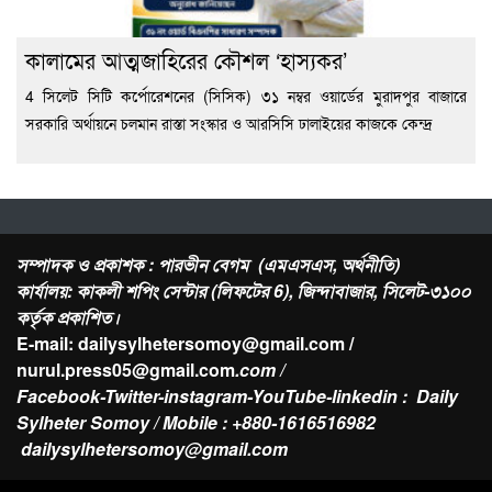
কালামের আত্মজাহিরের কৌশল ‘হাস্যকর’
4 সিলেট সিটি কর্পোরেশনের (সিসিক) ৩১ নম্বর ওয়ার্ডের মুরাদপুর বাজারে
সরকারি অর্থায়নে চলমান রাস্তা সংস্কার ও আরসিসি ঢালাইয়ের কাজকে কেন্দ্র
সম্পাদক ও প্রকাশক : পারভীন বেগম (এমএসএস, অর্থনীতি)
কার্যালয়: কাকলী শপিং সেন্টার (লিফটের 6), জিন্দাবাজার, সিলেট-৩১০০
কর্তৃক প্রকাশিত।
E-mail: dailysylhetersomoy@gmail.com /
nurul.press05@gmail.com
.com /
Facebook-Twitter-instagram-YouTube-linkedin : Daily
Sylheter Somoy / Mobile : +880-1616516982
dailysylhetersomoy@gmail.com