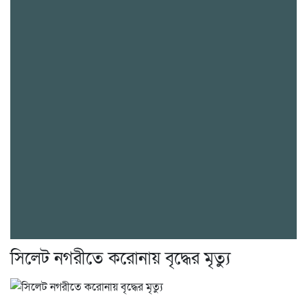
সিলেট নগরীতে করোনায় বৃদ্ধের মৃত্যু