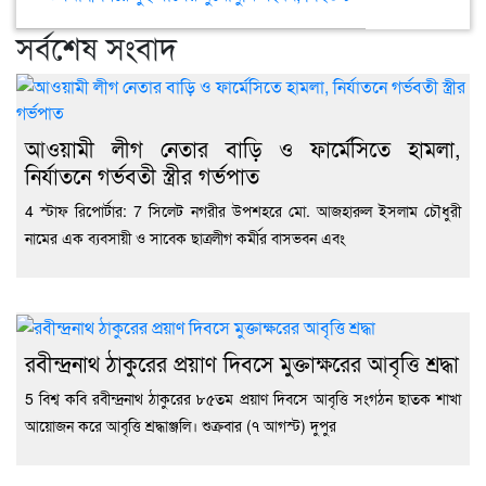
মাহফিল
কয়
দুই
প্রশ
লোদ
সর্বশেষ সংবাদ
বাসের
কর্ম
শো
মুখোমুখি
অপরি
সংঘর্ষ,
এম
নিহত
এমর
৮
আহ
আওয়ামী লীগ নেতার বাড়ি ও ফার্মেসিতে হামলা,
চৌধ
নির্যাতনে গর্ভবতী স্ত্রীর গর্ভপাত
4 স্টাফ রিপোর্টার: 7 সিলেট নগরীর উপশহরে মো. আজহারুল ইসলাম চৌধুরী
নামের এক ব্যবসায়ী ও সাবেক ছাত্রলীগ কর্মীর বাসভবন এবং
রবীন্দ্রনাথ ঠাকুরের প্রয়াণ দিবসে মুক্তাক্ষরের আবৃত্তি শ্রদ্ধা
5 বিশ্ব কবি রবীন্দ্রনাথ ঠাকুরের ৮৫তম প্রয়াণ দিবসে আবৃত্তি সংগঠন ছাতক শাখা
আয়োজন করে আবৃত্তি শ্রদ্ধাঞ্জলি। শুক্রবার (৭ আগস্ট) দুপুর