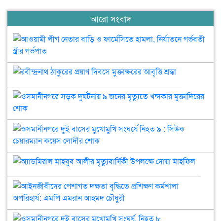
আরো সংবাদ
আওয
লীগ
নেত
রবীন্দ্রনাথ
বাড়
ঠাকুরের
ও
প্রয়াণ
ফার্
ওসম
দিবসে
হাম
সড়
মুক্তাক্ষরের
নির্
দুর্
আবৃত্তি
গর্ভ
৯
ওসম
শ্রদ্ধা
স্ত্রীর
জন
দুই
গর্
মৃত্
বাস
অ্যাডমির
খন্
মুখ
মাহবুব
মুক্
সংঘর
আলীর
শো
নিহ
‎আই
মৃত্যুবার্ষি
৯
পে
উপলক্ষে
: স
দক্ষ
দোয়া
চেয়া
ওসমানীনগরে
বৃদ্ধ