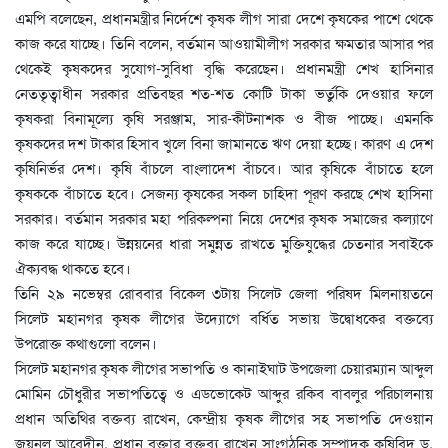
এমপি বলেছেন, প্রধানমন্ত্রীর নির্দেশে কৃষক লীগ সারা দেশে কৃষকের পাশে থেকে
কাজ করে যাচ্ছে। তিনি বলেন, বর্তমান আওয়ামীলীগ সরকার ক্ষমতার আসার পর
থেকেই কৃষকদের সুযোগ-সুবিধা বৃদ্ধি করেছেন। প্রধানমন্ত্রী শেখ হাসিনার
নেততৃত্বাধীন সরকার প্রতিবছর শত-শত কোটি টাকা ভর্তুকি দেওয়ার ফলে
কৃষকরা বিনামূল্যে কৃষি সরঞ্জাম, সার-কীটনাশক ও বীজ পাচ্ছে। এমনকি
কৃষকদের দশ টাকার হিসাব খুলে বিনা জামানতে ঋণ দেয়া হচ্ছে। কারণ এ দেশ
কৃষিনির্ভর দেশ। কৃষি বাঁচলে বাংলাদেশ বাঁচবে। আর কৃষিকে বাঁচাতে হলে
কৃষককে বাঁচাতে হবে। সেজন্য কৃষকের সকল চাহিদা পূরণ করছে শেখ হাসিনা
সরকার। বর্তমান সরকার মহা পরিকল্পনা নিয়ে দেশের কৃষক সমাজের কল্যাণে
কাজ করে যাচ্ছে। উন্নয়নের ধারা সমুন্নত রাখতে মুক্তিযুদ্ধের চেতনার সবাইকে
ঐক্যবদ্ধ থাকতে হবে।
তিনি ২৯ নভেম্বর রোববার বিকেল ৩টায় সিলেট জেলা পরিষদ মিলনায়তনে
সিলেট মহানগর কৃষক লীগের উদ্যোগে বর্ধিত সভায় উদ্বোধকের বক্তব্যে
উপরোক্ত কথাগুলো বলেন।
সিলেট মহানগর কৃষক লীগের সভাপতি ও কানাইঘাট উপজেলা চেয়ারম্যান আব্দুল
মোমিন চৌধুরীর সভাপতিত্বে ও এডভোকেট আব্দুর রকিব বাবলুর পরিচালনায়
প্রধান অতিথির বক্তব্য রাখেন, কেন্দ্রীয় কৃষক লীগের সহ সভাপতি দেওয়ান
জয়নুল আবেদীন, প্রধান বক্তার বক্তব্য রাখেন সাংগঠনিক সম্পাদক কৃষিবিদ ড.