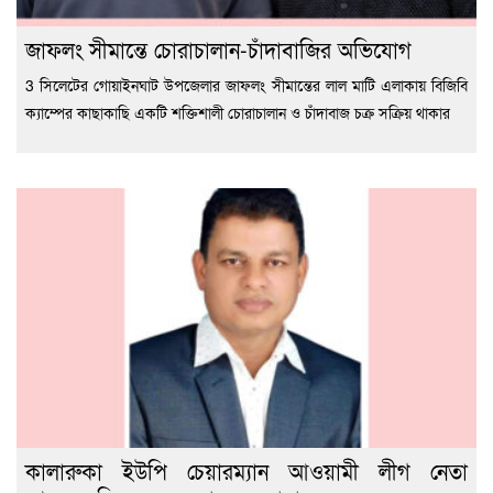
জাফলং সীমান্তে চোরাচালান-চাঁদাবাজির অভিযোগ
3 সিলেটের গোয়াইনঘাট উপজেলার জাফলং সীমান্তের লাল মাটি এলাকায় বিজিবি
ক্যাম্পের কাছাকাছি একটি শক্তিশালী চোরাচালান ও চাঁদাবাজ চক্র সক্রিয় থাকার
কালারুকা ইউপি চেয়ারম্যান আওয়ামী লীগ নেতা