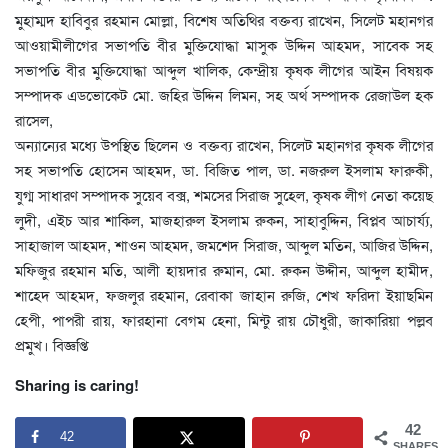
মুহাম্মদ হাবিবুর রহমান মোল্লা, বিশেষ অতিথির বক্তব্য রাখেন, সিলেট মহানগর
আওয়ামীলীগের সভাপতি বীর মুক্তিযোদ্ধা মাসুক উদ্দিন আহমদ, সাবেক সহ
সভাপতি বীর মুক্তিযোদ্ধা আব্দুল খালিক, কেন্দ্রীয় কৃষক লীগের আইন বিষয়ক
সম্পাদক এডভোকেট মো. জহির উদ্দিন লিমন, সহ অর্থ সম্পাদক রেজাউল হক
রাসেল,
অন্যান্যের মধ্যে উপস্থিত ছিলেন ও বক্তব্য রাখেন, সিলেট মহানগর কৃষক লীগের
সহ সভাপতি হোসেন আহমদ, ডা. বিজিত পাল, ডা. নজরুল ইসলাম ফারুকী,
যুগ্ম সাধারণ সম্পাদক সুয়েব বক্স, শমসের সিরাজ সুহেল, কৃষক লীগ নেতা কয়েছ
লুদী, এইচ আর শাকিল, মাজহারুল ইসলাম রুকন, সাহাবুদ্দিন, বিপ্লব আচার্য্য,
সাহাজাল আহমদ, শাওন আহমদ, জমশেদ সিরাজ, আব্দুল মতিন, আজির উদ্দিন,
মফিজুর রহমান মতি, আলী হায়দার রুমান, মো. রুকন উদ্দীন, আব্দুল হামীদ,
শাহেদ আহমদ, ফজলুর রহমান, রেবাকা জাহান রুজি, শেখ ফরিদা ইয়াছমিন
হেপী, পাপরী রায়, ফারহানা বেগম হেনা, মিন্টু রায় চৌধুরী, জাকারিয়া পল্লব
প্রমুখ। বিজ্ঞপ্তি
Sharing is caring!
42
42
SHARES