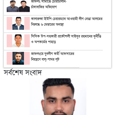
জাফলং সীমান্তে চোরাচালান-
চাঁদাবাজির অভিযোগ
কালারুকা ইউপি চেয়ারম্যান আওয়ামী লীগ নেতা আলমের
বিরুদ্ধে ৬ মেম্বারের অনাস্থা
সিসিক উপ-সহকারী প্রকৌশলী সাইদুর রহমানের দুর্নীতি
ও অপকর্মের পাহাড়
জাফলংয়ে যুবলীগ কর্মী আফসারের
নিয়ন্ত্রণে বালু-পাথর লুট
সর্বশেষ সংবাদ