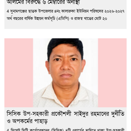
আলমের বিরুদ্ধে ৬ মেম্বারের অনাস্থা
4 সুনামগঞ্জের ছাতক উপজেলার ৪নং কালারুকা ইউনিয়ন পরিষদের ২০২৬-২০২৭
অর্থ বছরের বার্ষিক উন্নয়ন কর্মসূচি (এডিপি) ও রাজস্ব খাতের মোট ২০
সিসিক উপ-সহকারী প্রকৌশলী সাইদুর রহমানের দুর্নীতি
ও অপকর্মের পাহাড়
4 সিলেট সিটি কর্পোরেশনের (সিসিক) ৪টি ওয়ার্ডের দায়িত্বে থাকা উপ-সহকারী