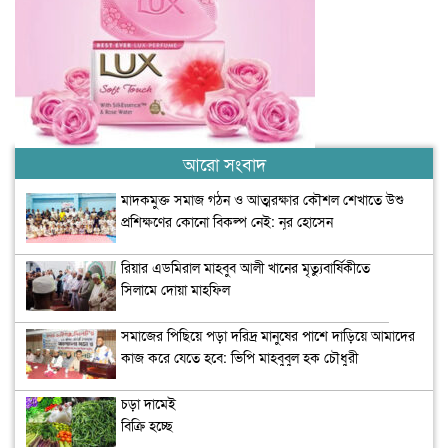
আরো সংবাদ
মাদকমুক্ত সমাজ গঠন ও আত্মরক্ষার কৌশল শেখাতে উশু
প্রশিক্ষণের কোনো বিকল্প নেই: নূর হোসেন
রিয়ার এডমিরাল মাহবুব আলী খানের মৃত্যুবার্ষিকীতে
সিলামে দোয়া মাহফিল
সমাজের পিছিয়ে পড়া দরিদ্র মানুষের পাশে দাড়িয়ে আমাদের
কাজ করে যেতে হবে: ভিপি মাহবুবুল হক চৌধুরী
চড়া দামেই
বিক্রি হচ্ছে
মাংস ও ডিম