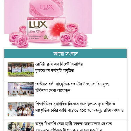
আরো সংবাদ
রোটারী ক্লাব অব সিলেট সিনার্জির
বৃক্ষরোপণ কর্মসূচি অনুষ্ঠিত
জাতীয়তাবাদী সাংস্কৃতিক জোটের উদ্যোগে বিনামূল্যে
চিকিৎসা সেবা আয়োজন
শিক্ষার্থীদের সুনাগরিক হিসেবে গড়ে তুলতে সৃজনশীল ও
সাংস্কৃতিক চর্চার ব্যাপ্তি বাড়াতে হবে: ড. ফজলুর রহিম কায়সার
অসুস্থ বিএনপি নেতা হাজী ফারুক আহমেদকে দেখতে
বাসভবনে বাণিজ্যমন্ত্রী খন্দকার আব্দুল মুক্তাদির