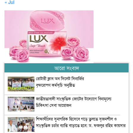
« Jul
আরো সংবাদ
রোটারী ক্লাব অব সিলেট সিনার্জির
বৃক্ষরোপণ কর্মসূচি অনুষ্ঠিত
জাতীয়তাবাদী সাংস্কৃতিক জোটের উদ্যোগে বিনামূল্যে
চিকিৎসা সেবা আয়োজন
শিক্ষার্থীদের সুনাগরিক হিসেবে গড়ে তুলতে সৃজনশীল ও
সাংস্কৃতিক চর্চার ব্যাপ্তি বাড়াতে হবে: ড. ফজলুর রহিম কায়সার