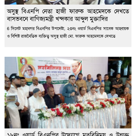
অসুস্থ বিএনপি নেতা হাজী ফারুক আহমেদকে দেখতে
বাসভবনে বাণিজ্যমন্ত্রী খন্দকার আব্দুল মুক্তাদির
6 সিলেট মহানগর বিএনপির উপদেষ্টা, ২৩নং ওয়ার্ড বিএনপির সাবেক আহ্বায়ক
ও বিশিষ্ট রাজনৈতিক ব্যক্তিত্ব অসুস্থ হাজী মো. ফারুক আহমেদকে দেখতে
১৮নং ওয়ার্ড বিএনপির উদ্যোগে মতবিনিময় ও উন্মুক্ত