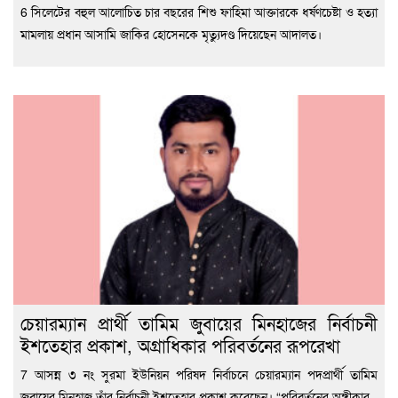
6 সিলেটের বহুল আলোচিত চার বছরের শিশু ফাহিমা আক্তারকে ধর্ষণচেষ্টা ও হত্যা
মামলায় প্রধান আসামি জাকির হোসেনকে মৃত্যুদণ্ড দিয়েছেন আদালত।
চেয়ারম্যান প্রার্থী তামিম জুবায়ের মিনহাজের নির্বাচনী
ইশতেহার প্রকাশ, অগ্রাধিকার পরিবর্তনের রূপরেখা
7 আসন্ন ৩ নং সুরমা ইউনিয়ন পরিষদ নির্বাচনে চেয়ারম্যান পদপ্রার্থী তামিম
জুবায়ের মিনহাজ তাঁর নির্বাচনী ইশতেহার প্রকাশ করেছেন। “পরিবর্তনের অঙ্গীকার,