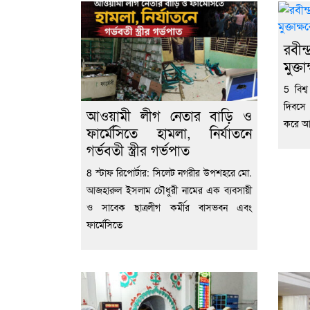
রবীন্
মুক্তা
5 বিশ্
দিবসে
আওয়ামী লীগ নেতার বাড়ি ও
করে আবৃ
ফার্মেসিতে হামলা, নির্যাতনে
গর্ভবতী স্ত্রীর গর্ভপাত
8 স্টাফ রিপোর্টার: সিলেট নগরীর উপশহরে মো.
আজহারুল ইসলাম চৌধুরী নামের এক ব্যবসায়ী
ও সাবেক ছাত্রলীগ কর্মীর বাসভবন এবং
ফার্মেসিতে