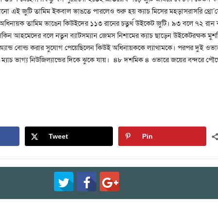
নো এই জুটি তামিম ইকবাল ভাঙতে পারলেও শুরু হয় ক্যাচ মিসের মহড়াসরাসরি থ্রো’য়
িনায়ক তামিম ভাঙেন কিউইদের ১১৩ রানের চতুর্থ উইকেট জুটি। ৯৩ বলে ৭২ রান
ন আহমেদের বলে নতুন ব্যাটসম্যান জেমস নিশামের ক্যাচ ছাড়েন উইকেটরক্ষক মুশ
অ্যান্ড বোল্ড করার সুযোগ পেয়েছিলেন কিউই অধিনায়ককে ল্যাথামকে। পরপর দুই ওভা
ম্যাচ ভাগ্য নিউজিল্যান্ডের দিকে ঝুকে যায়। ৪৮ দশমিক ৪ ওভারে জয়ের বন্দরে পৌছ
Tweet
Pin