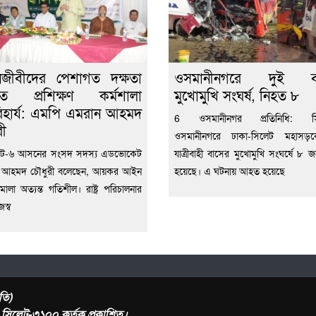
নজীবীদের পেশাগত দক্ষতা
ওসমানীনগরে দুই ব
ধিতে প্রশিক্ষণ কর্মশালা
মুখোমুখি সংঘর্ষ, নিহত ৮
হার্য: এমপি এমরান আহমদ
6 ওসমানীনগর প্রতিনিধি: সি
রী
ওসমানীনগরে ঢাকা-সিলেট মহাসড়
লেট-৬ আসনের সংসদ সদস্য এডভোকেট
যাত্রীবাহী বাসের মুখোমুখি সংঘর্ষে ৮ 
 আহমদ চৌধুরী বলেছেন, আয়কর আইন
হয়েছে। এ ঘটনায় আহত হয়েছে
মালা অত্যন্ত গতিশীল। রাষ্ট্র পরিচালনার
জস্ব
তি)
র, সিলেট-৩১০০ কর্তৃক প্রকাশিত।