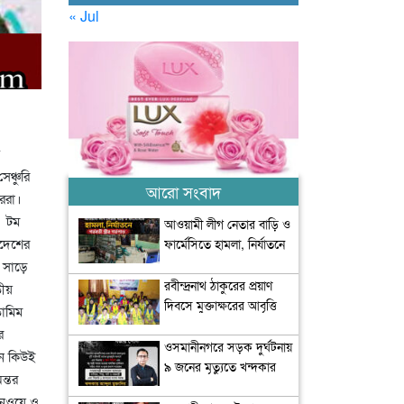
« Jul
ঞ্চুরি
আরো সংবাদ
ররা।
। টম
আওয়ামী লীগ নেতার বাড়ি ও
াদেশের
ফার্মেসিতে হামলা, নির্যাতনে
গর্ভবতী স্ত্রীর গর্ভপাত
 সাড়ে
রবীন্দ্রনাথ ঠাকুরের প্রয়াণ
তীয়
দিবসে মুক্তাক্ষরের আবৃত্তি
তামিম
শ্রদ্ধা
ে
ওসমানীনগরে সড়ক দুর্ঘটনায়
ন কিউই
৯ জনের মৃত্যুতে খন্দকার
ন্তর
মুক্তাদিরের শোক
কনওয়ে ও