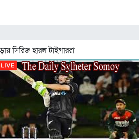
হড়ায় সিরিজ হারল টাইগাররা