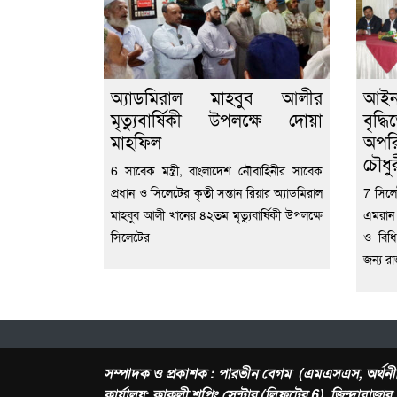
অ্যাডমিরাল মাহবুব আলীর
‎আই
মৃত্যুবার্ষিকী উপলক্ষে দোয়া
বৃদ্
মাহফিল
অপরি
চৌধু
6 সাবেক মন্ত্রী, বাংলাদেশ নৌবাহিনীর সাবেক
প্রধান ও সিলেটের কৃতী সন্তান রিয়ার অ্যাডমিরাল
7 ‎সি
মাহবুব আলী খানের ৪২তম মৃত্যুবার্ষিকী উপলক্ষে
এমরান
সিলেটের
ও বিধি
জন্য রা
সম্পাদক ও প্রকাশক : পারভীন বেগম (এমএসএস, অর্থনী
কার্যালয়: কাকলী শপিং সেন্টার (লিফটের 6), জিন্দাবাজা