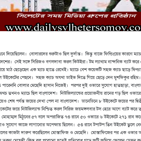
 এনে দিয়েছিলেন। বোলারদের শুরুটাও ছিল দুর্দান্ত। কিন্তু বাজে ফিল্ডিংয়ের কারণে ম্যাচ
েশের। সেই সঙ্গে সিরিজও বগলদাবা করল কিউইরা। টম ল্যাথাম নান্দনিক ব্যাট করে সে
য়ে মাঠ ছেড়েছেন এক ম্যাচ হাতে রেখেই। ম্যাচে বেশ কয়েকটি সহজ ক্যাচ ছাড়ে ফিল্ডা
য়ে বল উইকেটের পেছনে। সহজ ক্যাচ অযথা ডাইভ দিতে গিয়ে ছেড়ে দেন মুশফিকুর রহিম
তে পারেননি বোলার মেহেদি হাসান নিজেই। পরপর দুই ওভারে সুযোগ হাতছাড়া, বাংল
চ তখনও ম্যাচে ছিল বাংলাদেশ। নিউজিল্যান্ডের প্রয়োজনীয় রানের গড় ছিল ওভারে
য়েও শেষ পর্যন্ত জয়ের দেখা পেল না বাংলাদেশ। ডানেডিনে ৮ উইকেটে জয়ের পর দ্বি
েটের জয়ে নিউজিল্যান্ড নিশ্চিত করল সিরিজ জয়মঙ্গলবার টস হেরে আগে ব্যাট করে 
মোহাম্মদ মিঠুনের ৫৭ বলে অপরাজিত ৭৩ রানে ৫০ ওভারে ৬ উইকেটে ২৭১ রান কর
াও সুযোগ কাজে লাগানোর অপেক্ষায় ছিলেন। ৫৩ রানে টপাটপ তিন উইকেট তুলে নে
বলের কাজটা দারুণ করেছিলেন মোস্তাফিজ ও মেহেদি। মোস্তাফিজের পর এক ওভার অ
েন তরুণ মেহেদী।কিন্তু বল পুরোনো হতেই প্রতিরোধ গড়ে জুটি জমিয়ে ফেলেন ডেভন 