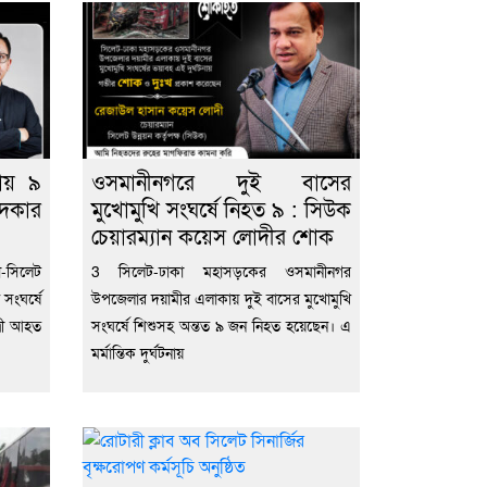
নায় ৯
ওসমানীনগরে দুই বাসের
দকার
মুখোমুখি সংঘর্ষে নিহত ৯ : সিউক
চেয়ারম্যান কয়েস লোদীর শোক
সিলেট
3 সিলেট-ঢাকা মহাসড়কের ওসমানীনগর
 সংঘর্ষে
উপজেলার দয়ামীর এলাকায় দুই বাসের মুখোমুখি
্রী আহত
সংঘর্ষে শিশুসহ অন্তত ৯ জন নিহত হয়েছেন। এ
মর্মান্তিক দুর্ঘটনায়