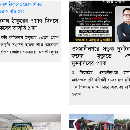
দ্রনাথ ঠাকুরের প্রয়াণ দিবসে
ক্ষরের আবৃত্তি শ্রদ্ধা
ব কবি রবীন্দ্রনাথ ঠাকুরের ৮৫তম প্রয়াণ
 আবৃত্তি সংগঠন ছাতক শাখা আয়োজন
ওসমানীনগরে সড়ক দুর্ঘট
ত্তি শ্রদ্ধাঞ্জলি। শুক্রবার (৭ আগস্ট) দুপুর
জনের মৃত্যুতে খন্
মুক্তাদিরের শোক
3 সিলেটের ওসমানীনগরে ঢাকা-
মহাসড়কে দুটি যাত্রীবাহী বাসের মুখোমুখি
এক শিশুসহ ৯ জন নিহত এবং বহু যাত
হওয়ার