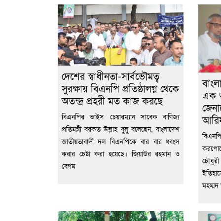
দেশের স্বাধীনতা-সার্বভৌমত্ব
বাংল
সুরক্ষায় বিএনপি প্রতিষ্ঠালগ্ন থেকে
এক অ
অতন্দ্র প্রহরী মত কাজ করছে
জেনা
বিএনপির ভাইস চেয়ারম্যান সাবেক বাণিজ্য
আরিফ
প্রতিমন্ত্রী বরকত উল্লাহ বুলু বলেছেন, বাংলাদেশ
বিএনপি
জাতীয়তাবাদী দল বিএনপিকে বার বার ধ্বংস
করপো
করার চেষ্টা করা হয়েছে। জিয়াউর রহমান ও
চৌধুর
বেগম
ইতিহাস
মহম্মদ