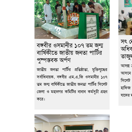
সৎ নে
বঙ্গবীর ওসমানীর ১০৭ তম জন্ম
অধিকা
বার্ষিকীতে জাতীয় জনতা পার্টির
তাজু
পুষ্পস্তবক অর্পণ
আসন্ন 
জাতীয় জনতা পার্টির প্রতিষ্ঠাতা, মুক্তিযুদ্ধের
আসনে 
সর্বাধিনায়ক, বঙ্গবীর এম,এ,জি ওসমানীর ১০৭
সিলেট
তম জন্ম বার্ষিকীতে জাতীয় জনতা পার্টির সিলেট
হাফিজ 
জেলা ও মহানগর কমিটির নানান কর্মসুচী গ্রহন
যাদের ম
করে।