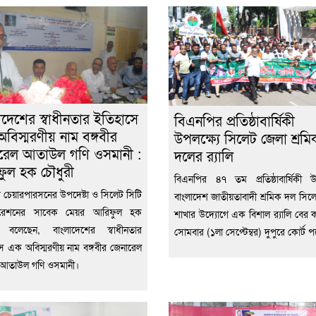
াদেশের স্বাধীনতার ইতিহাসে
বিএনপির প্রতিষ্ঠাবার্ষিকী
বিস্মরণীয় নাম বঙ্গবীর
উপলক্ষ্যে সিলেট জেলা শ্রমি
রেল আতাউল গণি ওসমানী :
দলের র‌্যালি
ুল হক চৌধুরী
বিএনপির ৪৭ তম প্রতিষ্ঠাবার্ষিকী উপ
 চেয়ারপারসনের উপদেষ্টা ও সিলেট সিটি
বাংলাদেশ জাতীয়তাবাদী শ্রমিক দল সিল
রেশনের সাবেক মেয়র আরিফুল হক
শাখার উদ্যোগে এক বিশাল র‌্যালি বের 
ী বলেছেন, বাংলাদেশের স্বাধীনতার
সোমবার (১লা সেপ্টেম্বর) দুপুরে কোর্ট প
ে এক অবিস্মরণীয় নাম বঙ্গবীর জেনারেল
 আতাউল গণি ওসমানী।