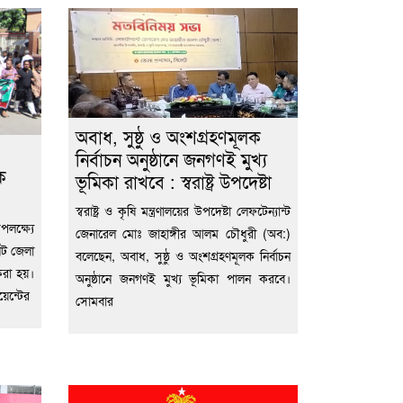
অবাধ, সুষ্ঠু ও অংশগ্রহণমূলক
নির্বাচন অনুষ্ঠানে জনগণই মুখ্য
ক
ভূমিকা রাখবে : স্বরাষ্ট্র উপদেষ্টা
স্বরাষ্ট্র ও কৃষি মন্ত্রণালয়ের উপদেষ্টা লেফটেন্যান্ট
লক্ষ্যে
জেনারেল মোঃ জাহাঙ্গীর আলম চৌধুরী (অব:)
েট জেলা
বলেছেন, অবাধ, সুষ্ঠু ও অংশগ্রহণমূলক নির্বাচন
করা হয়।
অনুষ্ঠানে জনগণই মুখ্য ভূমিকা পালন করবে।
য়েন্টের
সোমবার