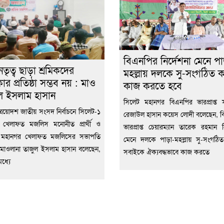
বিএনপির নির্দেশনা মেনে পা
তৃত্ব ছাড়া শ্রমিকদের
মহল্লায় দলকে সু-সংগঠিত 
র প্রতিষ্ঠা সম্ভব নয় : মাও
কাজ করতে হবে
ল ইসলাম হাসান
সিলেট মহানগর বিএনপির ভারপ্রাপ্ত
ত্রয়োদশ জাতীয় সংসদ নির্বাচনে সিলেট-১
রেজাউল হাসান কয়েস লোদী বলেছেন, 
খেলাফত মজলিস মনোনীত প্রার্থী ও
ভারপ্রাপ্ত চেয়ারম্যান তারেক রহমান নি
 মহানগর খেলাফত মজলিসের সভাপতি
মেনে দলকে পাড়া-মহল্লায় সু-সংগঠি
মাওলানা তাজুল ইসলাম হাসান বলেছেন,
সবাইকে ঐক্যবদ্ধভাবে কাজ করতে
ধ্যে