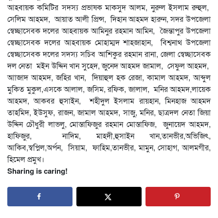
আহবায়ক কমিটির সদস্য প্রভাষক মাকসুদ আলম, নুরুল ইসলাম রুহুল,
সেলিম আহমদ, আয়াত আলী প্রিন্স, দিহান আহমদ হারুন, সদর উপজেলা
স্বেচ্ছাসেবক দলের আহবায়ক আমিনুর রহমান আমিন, জৈন্তাপুর উপজেলা
স্বেচ্ছাসেবক দলের আহবায়ক মোহাম্মদ শাহজাহান, বিশ্বনাথ উপজেলা
স্বেচ্ছাসেবক দলের সদস্য সচিব আশিকুর রহমান রানা, জেলা স্বেচ্ছাসেবক
দল নেতা মইন উদ্দিন খান সুহেদ, জুনেদ আহমদ জামাল, সেফুল আহমদ,
আাজাদ আহমদ, জহির খান, দিয়াহুল হক রেজা, কামাল আহমদ, আব্দুল
মুকিত মুকুল,এসকে আলাল, জসিম, রফিক, জালাল, মনির আহমদ,লায়েক
আহমদ, আকবর হুসাইন, শহীদুল ইসলাম রায়হান, মিনহাজ আহমদ
তাহমিদ, ইউসুফ, রাজন, জামাল আহমদ, সাজু, মনির, ছাত্রদল নেতা জিয়া
উদ্দিন চৌধুরী লাভলু, মোস্তাফিজুর রহমান মোস্তাফিজ, জুনায়েদ আহমদ,
হাফিজুর, নাদিম, মাহদী,হুসাইন খান,তানভীর,অভিজিৎ,
আকিব,স্বপ্নিল,অর্পন, সিয়াম, ফাহিম,তানভীর, মামুন, সোহাগ, আলমগীর,
হিমেল প্রমুখ।
Sharing is caring!