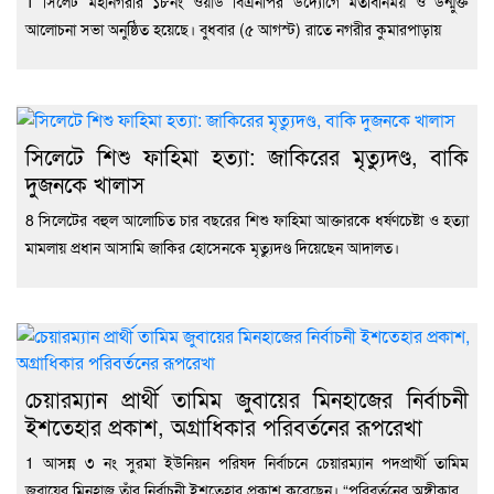
1 সিলেট মহানগরীর ১৮নং ওয়ার্ড বিএনপির উদ্যোগে মতবিনিময় ও উন্মুক্ত
আলোচনা সভা অনুষ্ঠিত হয়েছে। বুধবার (৫ আগস্ট) রাতে নগরীর কুমারপাড়ায়
সিলেটে শিশু ফাহিমা হত্যা: জাকিরের মৃত্যুদণ্ড, বাকি
দুজনকে খালাস
8 সিলেটের বহুল আলোচিত চার বছরের শিশু ফাহিমা আক্তারকে ধর্ষণচেষ্টা ও হত্যা
মামলায় প্রধান আসামি জাকির হোসেনকে মৃত্যুদণ্ড দিয়েছেন আদালত।
চেয়ারম্যান প্রার্থী তামিম জুবায়ের মিনহাজের নির্বাচনী
ইশতেহার প্রকাশ, অগ্রাধিকার পরিবর্তনের রূপরেখা
1 আসন্ন ৩ নং সুরমা ইউনিয়ন পরিষদ নির্বাচনে চেয়ারম্যান পদপ্রার্থী তামিম
জুবায়ের মিনহাজ তাঁর নির্বাচনী ইশতেহার প্রকাশ করেছেন। “পরিবর্তনের অঙ্গীকার,