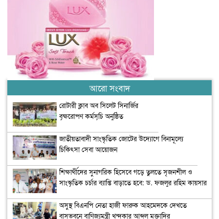
আরো সংবাদ
রোটারী ক্লাব অব সিলেট সিনার্জির
বৃক্ষরোপণ কর্মসূচি অনুষ্ঠিত
জাতীয়তাবাদী সাংস্কৃতিক জোটের উদ্যোগে বিনামূল্যে
চিকিৎসা সেবা আয়োজন
শিক্ষার্থীদের সুনাগরিক হিসেবে গড়ে তুলতে সৃজনশীল ও
সাংস্কৃতিক চর্চার ব্যাপ্তি বাড়াতে হবে: ড. ফজলুর রহিম কায়সার
অসুস্থ বিএনপি নেতা হাজী ফারুক আহমেদকে দেখতে
বাসভবনে বাণিজ্যমন্ত্রী খন্দকার আব্দুল মুক্তাদির