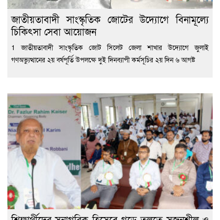
জাতীয়তাবাদী সাংস্কৃতিক জোটের উদ্যোগে বিনামূল্যে
চিকিৎসা সেবা আয়োজন
1 জাতীয়তাবাদী সাংস্কৃতিক জোট সিলেট জেলা শাখার উদ্যোগে জুলাই
গণঅভ্যুত্থানের ২য় বর্ষপূর্তি উপলক্ষে দুই দিনব্যাপী কর্মসূচির ২য় দিন ৬ আগষ্ট
শিক্ষার্থীদের সুনাগরিক হিসেবে গড়ে তুলতে সৃজনশীল ও