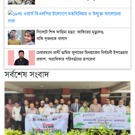
১৮ন
ওয়ার
বিএ
সিলেটে শিশু ফাহিমা হত্যা: জাকিরের মৃত্যুদণ্ড,
উদ্
বাকি দুজনকে খালাস
মতব
ও
উন্মু
চেয়ারম্যান প্রার্থী তামিম জুবায়ের মিনহাজের নির্বাচনী ইশতেহার
আল
প্রকাশ, অগ্রাধিকার পরিবর্তনের রূপরেখা
সভা
সর্বশেষ সংবাদ